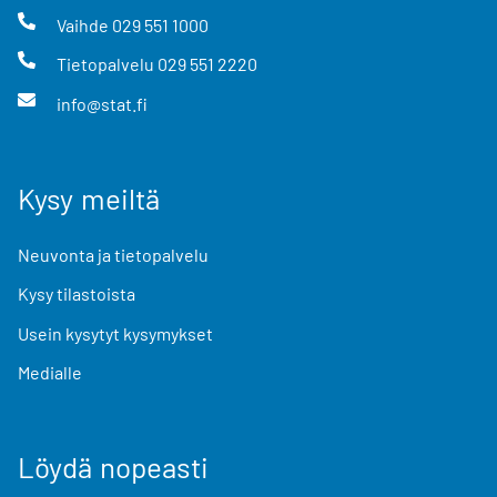
Vaihde
029 551 1000
Tietopalvelu
029 551 2220
info@stat.fi
Kysy meiltä
Neuvonta ja tietopalvelu
Kysy tilastoista
Usein kysytyt kysymykset
Medialle
Löydä nopeasti