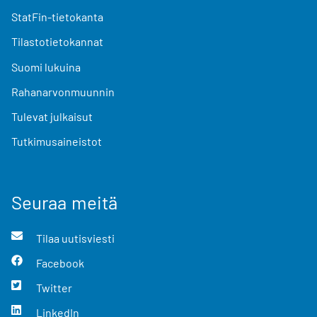
StatFin-tietokanta
Tilastotietokannat
Suomi lukuina
Rahanarvonmuunnin
Tulevat julkaisut
Tutkimusaineistot
Seuraa meitä
Tilaa uutisviesti
Facebook
Twitter
LinkedIn