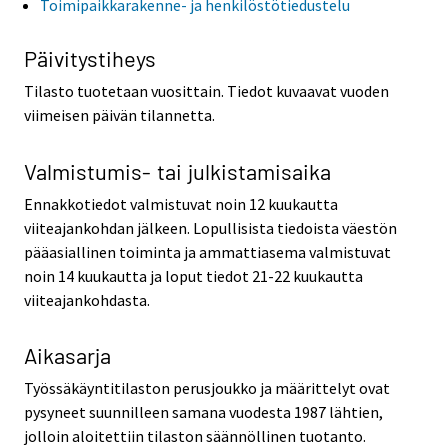
Toimipaikkarakenne- ja henkilöstötiedustelu
Päivitystiheys
Tilasto tuotetaan vuosittain. Tiedot kuvaavat vuoden
viimeisen päivän tilannetta.
Valmistumis- tai julkistamisaika
Ennakkotiedot valmistuvat noin 12 kuukautta
viiteajankohdan jälkeen. Lopullisista tiedoista väestön
pääasiallinen toiminta ja ammattiasema valmistuvat
noin 14 kuukautta ja loput tiedot 21-22 kuukautta
viiteajankohdasta.
Aikasarja
Työssäkäyntitilaston perusjoukko ja määrittelyt ovat
pysyneet suunnilleen samana vuodesta 1987 lähtien,
jolloin aloitettiin tilaston säännöllinen tuotanto.