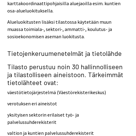
karttakoordinaattipohjaisilla aluejaoilla esim. kuntien
osa-alueluokituksella.
Alueluokitusten lisäksi tilastossa käytetään muun
muassa toimiala-, sektori-, ammatti-, koulutus- ja
sosioekonomisen aseman luokitusta.
Tietojenkeruumenetelmät ja tietolähde
Tilasto perustuu noin 30 hallinnolliseen
ja tilastolliseen aineistoon. Tärkeimmät
tietolähteet ovat:
väestötietojärjestelmä (Väestörekisterikeskus)
verotuksen eri aineistot
yksityisen sektorin erilaiset työ- ja
palvelussuhderekisterit
valtion ja kuntien palvelussuhderekisterit