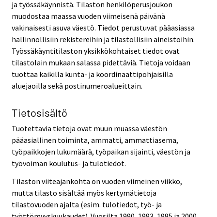
ja työssäkäynnistä. Tilaston henkilöperusjoukon
muodostaa maassa vuoden viimeisenä päivänä
vakinaisesti asuva väestö. Tiedot perustuvat pääasiassa
hallinnollisiin rekistereihin ja tilastollisiin aineistoihin.
Työssäkäyntitilaston yksikkökohtaiset tiedot ovat
tilastolain mukaan salassa pidettäviä. Tietoja voidaan
tuottaa kaikilla kunta- ja koordinaattipohjaisilla
aluejaoilla sekä postinumeroalueittain.
Tietosisältö
Tuotettavia tietoja ovat muun muassa väestön
pääasiallinen toiminta, ammatti, ammattiasema,
työpaikkojen lukumäärä, työpaikan sijainti, väestön ja
työvoiman koulutus- ja tulotiedot.
Tilaston viiteajankohta on vuoden viimeinen viikko,
mutta tilasto sisältää myös kertymätietoja
tilastovuoden ajalta (esim. tulotiedot, työ- ja
työttömyyskuukaudet). Vuosilta 1990, 1993, 1995 ja 2000