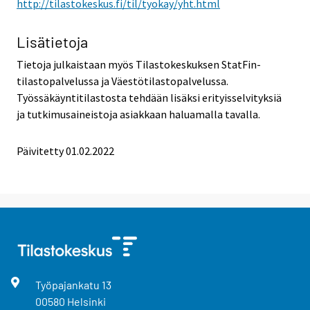
http://tilastokeskus.fi/til/tyokay/yht.html
Lisätietoja
Tietoja julkaistaan myös Tilastokeskuksen StatFin-
tilastopalvelussa ja Väestötilastopalvelussa.
Työssäkäyntitilastosta tehdään lisäksi erityisselvityksiä
ja tutkimusaineistoja asiakkaan haluamalla tavalla.
Päivitetty 01.02.2022
Työpajankatu
13
00580
Helsinki