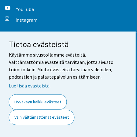
YouTube
Instagram
Tietoa evästeistä
Yhteystiedot
Käytämme sivustollamme evästeitä.
Palaute
Välttämättömiä evästeitä tarvitaan, jotta sivusto
toimii oikein. Muita evästeitä tarvitaan videoiden,
Käyttöehdot
podcastien ja palautepalvelun esittämiseen.
Tietosuoja
Lue lisää evästeistä.
Saavutettavuus
Hyväksyn kaikki evästeet
Tietoa sivustosta
Vain välttämättömät evästeet
Evästeasetukset