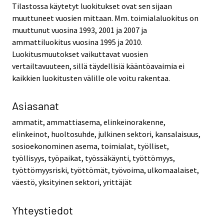
Tilastossa käytetyt luokitukset ovat sen sijaan
muuttuneet vuosien mittaan. Mm. toimialaluokitus on
muuttunut vuosina 1993, 2001 ja 2007 ja
ammattiluokitus vuosina 1995 ja 2010.
Luokitusmuutokset vaikuttavat vuosien
vertailtavuuteen, sillä täydellisiä kääntöavaimia ei
kaikkien luokitusten välille ole voitu rakentaa.
Asiasanat
ammatit, ammattiasema, elinkeinorakenne,
elinkeinot, huoltosuhde, julkinen sektori, kansalaisuus,
sosioekonominen asema, toimialat, työlliset,
työllisyys, työpaikat, työssäkäynti, työttömyys,
työttömyysriski, työttömät, työvoima, ulkomaalaiset,
väestö, yksityinen sektori, yrittäjät
Yhteystiedot