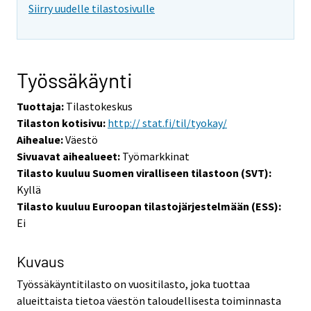
Siirry uudelle tilastosivulle
Työssäkäynti
Tuottaja:
Tilastokeskus
Tilaston kotisivu:
http:// stat.fi/til/tyokay/
Aihealue:
Väestö
Sivuavat aihealueet:
Työmarkkinat
Tilasto kuuluu Suomen viralliseen tilastoon (SVT):
Kyllä
Tilasto kuuluu Euroopan tilastojärjestelmään (ESS):
Ei
Kuvaus
Työssäkäyntitilasto on vuositilasto, joka tuottaa
alueittaista tietoa väestön taloudellisesta toiminnasta