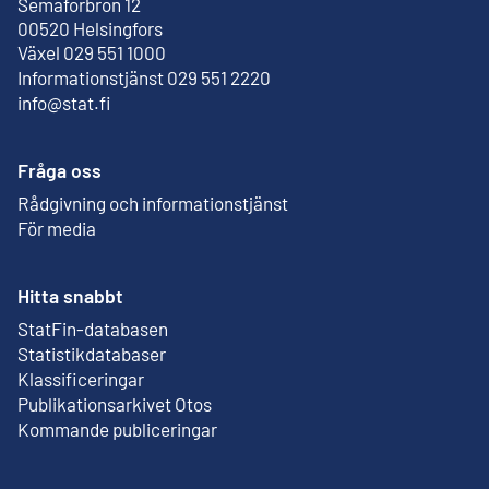
Semaforbron 12
Extern länk
00520 Helsingfors
Växel 029 551 1000
Informationstjänst 029 551 2220
info@stat.fi
Fråga oss
Rådgivning och informationstjänst
För media
Hitta snabbt
StatFin-databasen
Extern länk
Statistikdatabaser
Klassificeringar
Publikationsarkivet Otos
Extern länk
Kommande publiceringar