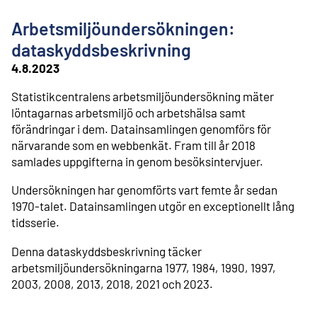
l
i
Arbetsmiljöundersökningen:
n
n
dataskyddsbeskrivning
e
4.8.2023
h
å
Statistikcentralens arbetsmiljöundersökning mäter
l
löntagarnas arbetsmiljö och arbetshälsa samt
l
förändringar i dem. Datainsamlingen genomförs för
närvarande som en webbenkät. Fram till år 2018
samlades uppgifterna in genom besöksintervjuer.
Undersökningen har genomförts vart femte år sedan
1970-talet. Datainsamlingen utgör en exceptionellt lång
tidsserie.
Denna dataskyddsbeskrivning täcker
arbetsmiljöundersökningarna 1977, 1984, 1990, 1997,
2003, 2008, 2013, 2018, 2021 och 2023.