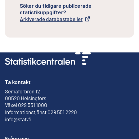
Söker du tidigare publicerade
statistikuppgifter?
Arkiverade databastabeller
Extern länk
Ta kontakt
Semaforbron 12
Extern länk
00520 Helsingfors
Växel 029 551 1000
Informationstjänst 029 551 2220
info@stat.fi
Fråga oss