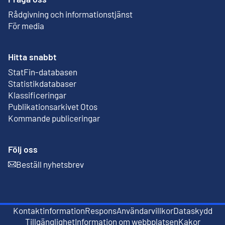
Rådgivning och informationstjänst
För media
Hitta snabbt
StatFin-databasen
Extern länk
Statistikdatabaser
Klassificeringar
Publikationsarkivet Otos
Extern länk
Kommande publiceringar
Följ oss
Beställ nyhetsbrev
Extern länk
Kontaktinformation
Respons
Användarvillkor
Dataskydd
Extern länk
Extern länk
Tillgänglighet
Information om webbplatsen
Kakor