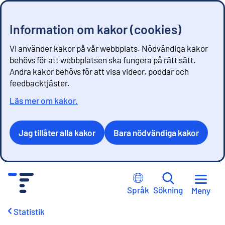
Information om kakor (cookies)
Vi använder kakor på vår webbplats. Nödvändiga kakor
behövs för att webbplatsen ska fungera på rätt sätt.
Andra kakor behövs för att visa videor, poddar och
feedbacktjäster.
Läs mer om kakor.
Jag tillåter alla kakor
Bara nödvändiga kakor
G
å
Språk
Sökning
Meny
t
i
Statistik
l