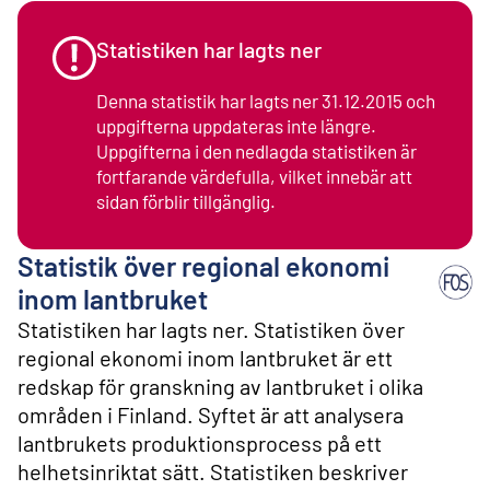
l
i
n
Statistiken har lagts ner
n
e
Denna statistik har lagts ner 31.12.2015 och
h
uppgifterna uppdateras inte längre.
å
Uppgifterna i den nedlagda statistiken är
l
l
fortfarande värdefulla, vilket innebär att
sidan förblir tillgänglig.
Statistik över regional ekonomi
inom lantbruket
Statistiken har lagts ner. Statistiken över
regional ekonomi inom lantbruket är ett
redskap för granskning av lantbruket i olika
områden i Finland. Syftet är att analysera
lantbrukets produktionsprocess på ett
helhetsinriktat sätt. Statistiken beskriver