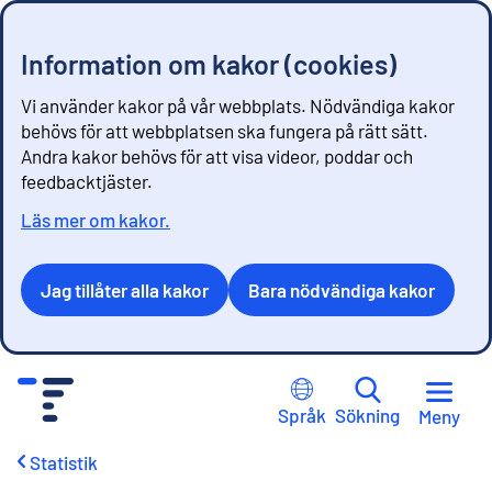
Information om kakor (cookies)
Vi använder kakor på vår webbplats. Nödvändiga kakor
behövs för att webbplatsen ska fungera på rätt sätt.
Andra kakor behövs för att visa videor, poddar och
feedbacktjäster.
Läs mer om kakor.
Jag tillåter alla kakor
Bara nödvändiga kakor
G
å
Språk
Sökning
Meny
t
i
Statistik
l