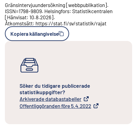
Gränsintervjuundersökning
[
webbpublikation
].
ISSN=
1798-9809
.
Helsingfors
:
Statistikcentralen
[
Hänvisat
:
10.8.2026
].
Åtkomstsätt
:
https://stat.fi/sv/statistik/rajat
Kopiera källangivelse
Söker du tidigare publicerade
statistikuppgifter?
Arkiverade databastabeller
Extern länk
Offentliggöranden före 5.4.2022
Extern länk