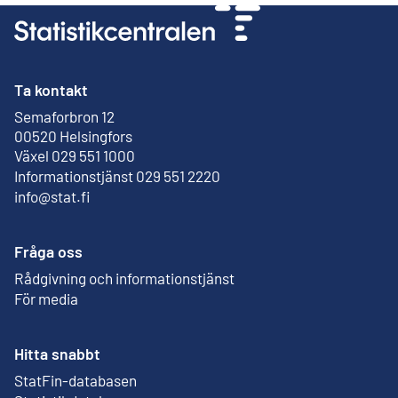
Ta kontakt
Semaforbron 12
Extern länk
00520 Helsingfors
Växel 029 551 1000
Informationstjänst 029 551 2220
info@stat.fi
Fråga oss
Rådgivning och informationstjänst
För media
Hitta snabbt
StatFin-databasen
Extern länk