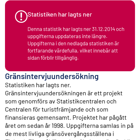
l
i
n
Statistiken har lagts ner
n
e
Denna statistik har lagts ner 31.12.2014 och
h
uppgifterna uppdateras inte längre.
å
Uppgifterna i den nedlagda statistiken är
l
l
fortfarande värdefulla, vilket innebär att
sidan förblir tillgänglig.
Gränsintervjuundersökning
Statistiken har lagts ner.
Gränsintervjuundersökningen är ett projekt
som genomförs av Statistikcentralen och
Centralen för turistfrämjande och som
finansieras gemensamt. Projektet har pågått
året om sedan år 1998. Uppgifterna samlas in på
de mest livliga gränsövergångsställena i