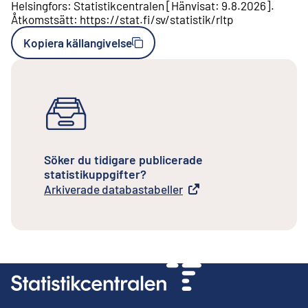
Helsingfors
:
Statistikcentralen
[
Hänvisat
:
9.8.2026
].
Åtkomstsätt
:
https://stat.fi/sv/statistik/rltp
Kopiera källangivelse
Söker du tidigare publicerade
statistikuppgifter?
Arkiverade databastabeller
Extern länk