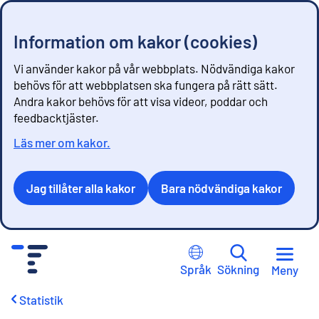
Information om kakor (cookies)
Vi använder kakor på vår webbplats. Nödvändiga kakor
behövs för att webbplatsen ska fungera på rätt sätt.
Andra kakor behövs för att visa videor, poddar och
feedbacktjäster.
Läs mer om kakor.
Jag tillåter alla kakor
Bara nödvändiga kakor
G
å
Språk
Sökning
Meny
t
i
Statistik
l