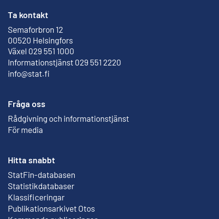
Ta kontakt
Semaforbron 12
Extern länk
00520 Helsingfors
Växel 029 551 1000
Informationstjänst 029 551 2220
info@stat.fi
Fråga oss
Rådgivning och informationstjänst
För media
Hitta snabbt
StatFin-databasen
Extern länk
Statistikdatabaser
Klassificeringar
Publikationsarkivet Otos
Extern länk