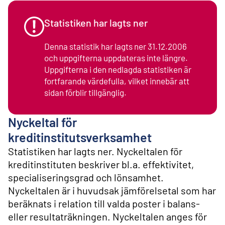
l
i
n
Statistiken har lagts ner
n
e
Denna statistik har lagts ner 31.12.2006
h
och uppgifterna uppdateras inte längre.
å
Uppgifterna i den nedlagda statistiken är
l
l
fortfarande värdefulla, vilket innebär att
sidan förblir tillgänglig.
Nyckeltal för
kreditinstitutsverksamhet
Statistiken har lagts ner. Nyckeltalen för
kreditinstituten beskriver bl.a. effektivitet,
specialiseringsgrad och lönsamhet.
Nyckeltalen är i huvudsak jämförelsetal som har
beräknats i relation till valda poster i balans-
eller resultaträkningen. Nyckeltalen anges för