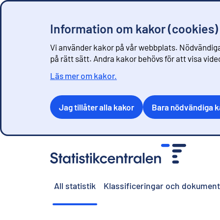
Information om kakor (cookies)
Vi använder kakor på vår webbplats. Nödvändiga
på rätt sätt. Andra kakor behövs för att visa vid
Läs mer om kakor.
Jag tillåter alla kakor
Bara nödvändiga k
G
å
t
i
All statistik
Klassificeringar och dokument
l
l
i
n