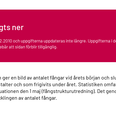
agts ner
.12.2010 och uppgifterna uppdateras inte längre. Uppgifterna i d
bär att sidan förblir tillgänglig.
n ger en bild av antalet fångar vid årets början och s
stalter och som frigivits under året. Statistiken omfa
ituationen den 1 maj (fångstrukturutredning). Det gen
cklingen av antalet fångar.