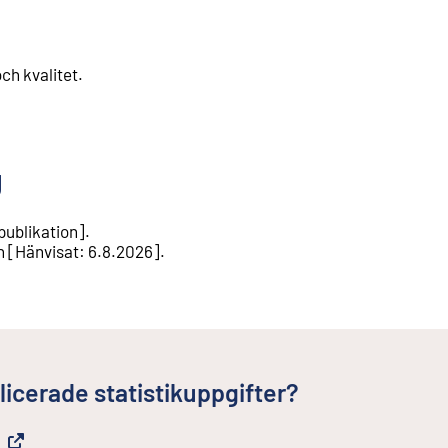
ch kvalitet
.
g
ublikation
].
n
[
Hänvisat
:
6.8.2026
].
licerade statistikuppgifter?