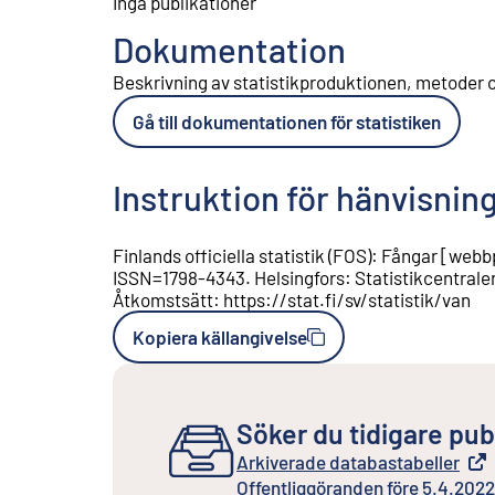
Inga publikationer
Dokumentation
Beskrivning av statistikproduktionen, metoder o
Gå till dokumentationen för statistiken
Instruktion för hänvisnin
Finlands officiella statistik (FOS)
:
Fångar
[
webbp
ISSN=
1798-4343
.
Helsingfors
:
Statistikcentrale
Åtkomstsätt
:
https://stat.fi/sv/statistik/van
Kopiera källangivelse
Söker du tidigare pub
Arkiverade databastabeller
Extern länk
Offentliggöranden före 5.4.2022