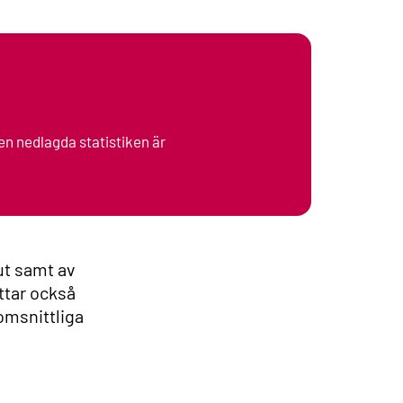
en nedlagda statistiken är
lut samt av
ttar också
omsnittliga