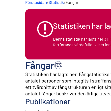
Förstasidan
/
Statistik
/
Fångar
n
e
h
å
l
Statistiken har l
l
Denna statistik har lagts ner 31
fortfarande värdefulla, vilket inne
Fångar
Statistiken har lagts ner. Fångstatistike
antalet personer som intagits i straffan
ett tvärsnitt av fångstrukturen enligt s
antalet fångar beskriver den årliga utve
Publikationer