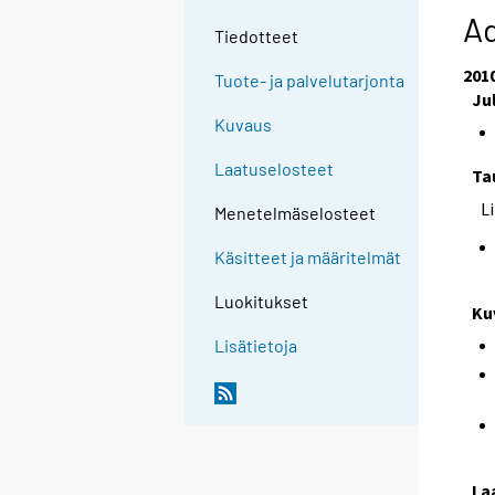
Ad
Tiedotteet
201
Tuote- ja palvelutarjonta
Ju
Kuvaus
Laatuselosteet
Ta
L
Menetelmäselosteet
Käsitteet ja määritelmät
Luokitukset
Ku
Lisätietoja
La