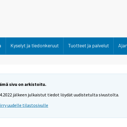
a
Kyselyt ja tiedonkeruut
Tuotteet ja palvelut
Aja
ämä sivu on arkistoitu.
.4.2022 jälkeen julkaistut tiedot löydät uudistetulta sivustolta.
iirry uudelle tilastosivulle