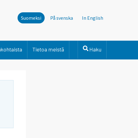
Suomeksi
På svenska
In English
nkohtaista
Tietoa meistä
Haku