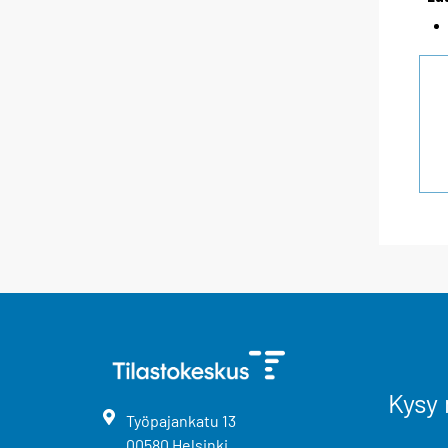
Kysy 
Työpajankatu
13
00580
Helsinki