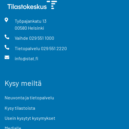
Työpajankatu
13
00580
Helsinki
Vaihde
029 551 1000
Tietopalvelu
029 551 2220
info@stat.fi
Kysy meiltä
Neuvonta ja tietopalvelu
Kysy tilastoista
Usein kysytyt kysymykset
Medialle