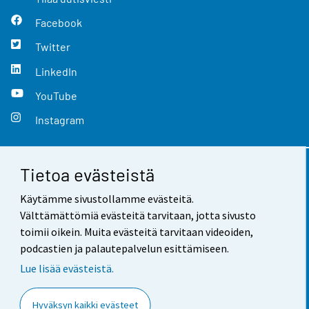
Facebook
Twitter
LinkedIn
YouTube
Instagram
Tietoa evästeistä
Yhteystiedot
Käytämme sivustollamme evästeitä.
Palaute
Välttämättömiä evästeitä tarvitaan, jotta sivusto
toimii oikein. Muita evästeitä tarvitaan videoiden,
Käyttöehdot
podcastien ja palautepalvelun esittämiseen.
Tietosuoja
Lue lisää evästeistä.
Saavutettavuus
Hyväksyn kaikki evästeet