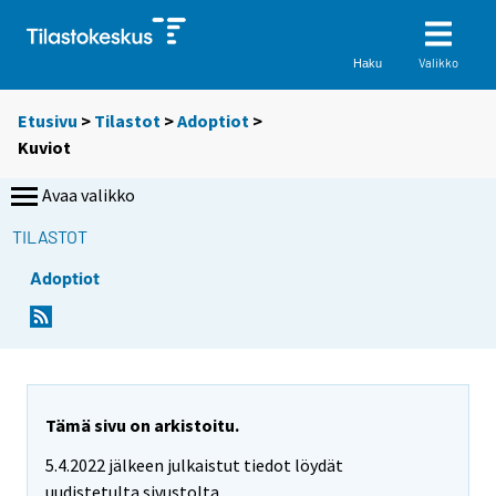
Valikko
Haku
Etusivu
>
Tilastot
>
Adoptiot
>
Kuviot
Avaa valikko
TILASTOT
Adoptiot
Tämä sivu on arkistoitu.
5.4.2022 jälkeen julkaistut tiedot löydät
uudistetulta sivustolta.