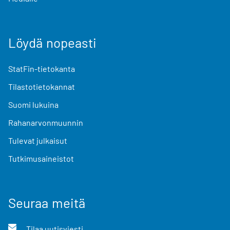
Löydä nopeasti
StatFin-tietokanta
Tilastotietokannat
Suomi lukuina
Rahanarvonmuunnin
Tulevat julkaisut
Tutkimusaineistot
Seuraa meitä
Tilaa uutisviesti