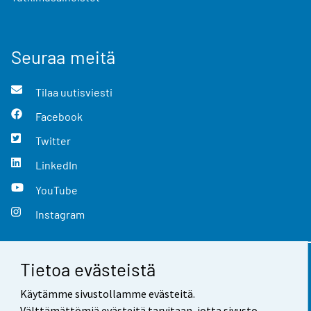
Seuraa meitä
Tilaa uutisviesti
Facebook
Twitter
LinkedIn
YouTube
Instagram
Tietoa evästeistä
Yhteystiedot
Käytämme sivustollamme evästeitä.
Palaute
Välttämättömiä evästeitä tarvitaan, jotta sivusto