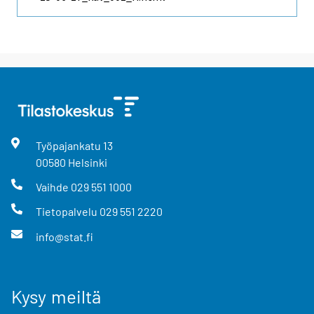
Työpajankatu
13
00580
Helsinki
Vaihde
029 551 1000
Tietopalvelu
029 551 2220
info@stat.fi
Kysy meiltä