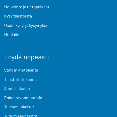
Neuvonta ja tietopalvelu
Kysy tilastoista
Usein kysytyt kysymykset
Medialle
Löydä nopeasti
StatFin-tietokanta
Tilastotietokannat
Suomi lukuina
Rahanarvonmuunnin
Tulevat julkaisut
Tutkimusaineistot