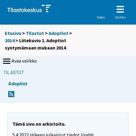
Valikko
Haku
Etusivu
>
Tilastot
>
Adoptiot
>
2014
> Liitekuvio 1. Adoptiot
syntymämaan mukaan 2014
Avaa valikko
TILASTOT
Adoptiot
Tämä sivu on arkistoitu.
5.4.2022 jälkeen julkaistut tiedot löydät