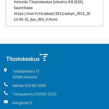
Helsinki: Tilastokeskus [viitattu: 8.8.2026].
Saantitapa:
https://stat.fi/til/adopt/2012/adopt_2012_20
13-05-31_kuv_003_fi.html
Työpajankatu
13
00580
Helsinki
Vaihde
029 551 1000
Tietopalvelu
029 551 2220
info@stat.fi