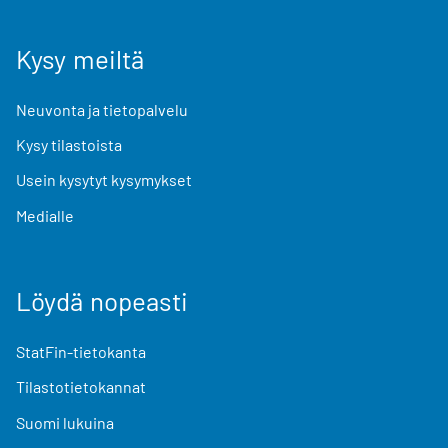
Kysy meiltä
Neuvonta ja tietopalvelu
Kysy tilastoista
Usein kysytyt kysymykset
Medialle
Löydä nopeasti
StatFin-tietokanta
Tilastotietokannat
Suomi lukuina