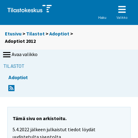
Valikko
Haku
Etusivu
>
Tilastot
>
Adoptiot
>
Adoptiot 2012
Avaa valikko
TILASTOT
Adoptiot
Tämä sivu on arkistoitu.
5.4.2022 jälkeen julkaistut tiedot löydät
uudistetulta sivustolta.