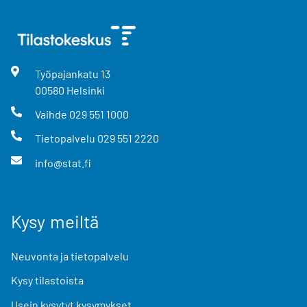
Työpajankatu
13
00580
Helsinki
Vaihde
029 551 1000
Tietopalvelu
029 551 2220
info@stat.fi
Kysy meiltä
Neuvonta ja tietopalvelu
Kysy tilastoista
Usein kysytyt kysymykset