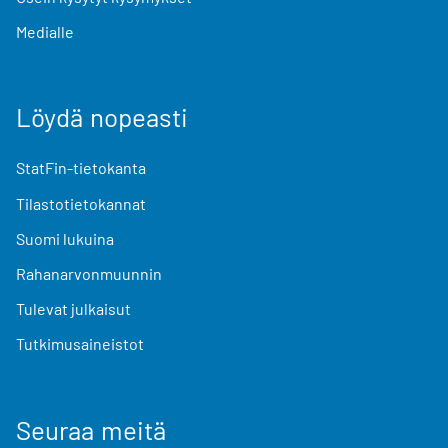
Medialle
Löydä nopeasti
StatFin-tietokanta
Tilastotietokannat
Suomi lukuina
Rahanarvonmuunnin
Tulevat julkaisut
Tutkimusaineistot
Seuraa meitä