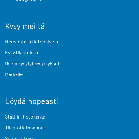
Kysy meiltä
Neuvonta ja tietopalvelu
Kysy tilastoista
Usein kysytyt kysymykset
Medialle
Löydä nopeasti
StatFin-tietokanta
Tilastotietokannat
Suomi lukuina