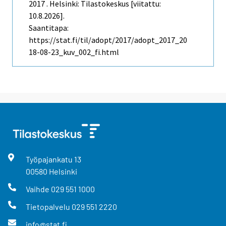
2017 . Helsinki: Tilastokeskus [viitattu:
10.8.2026].
Saantitapa:
https://stat.fi/til/adopt/2017/adopt_2017_20
18-08-23_kuv_002_fi.html
Työpajankatu
13
00580
Helsinki
Vaihde
029 551 1000
Tietopalvelu
029 551 2220
info@stat.fi