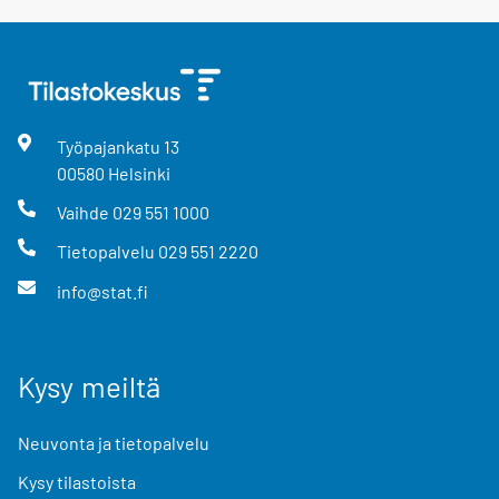
Työpajankatu
13
00580
Helsinki
Vaihde
029 551 1000
Tietopalvelu
029 551 2220
info@stat.fi
Kysy meiltä
Neuvonta ja tietopalvelu
Kysy tilastoista