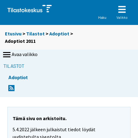
Valikko
Haku
Etusivu
>
Tilastot
>
Adoptiot
>
Adoptiot 2011
Avaa valikko
TILASTOT
Adoptiot
Tämä sivu on arkistoitu.
5.4.2022 jälkeen julkaistut tiedot löydät
uudistetulta sivustolta.