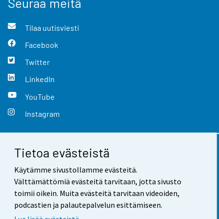
Seuraa meitä
Tilaa uutisviesti
Facebook
Twitter
LinkedIn
YouTube
Instagram
Tietoa evästeistä
Yhteystiedot
Käytämme sivustollamme evästeitä.
Palaute
Välttämättömiä evästeitä tarvitaan, jotta sivusto
toimii oikein. Muita evästeitä tarvitaan videoiden,
Käyttöehdot
podcastien ja palautepalvelun esittämiseen.
Tietosuoja