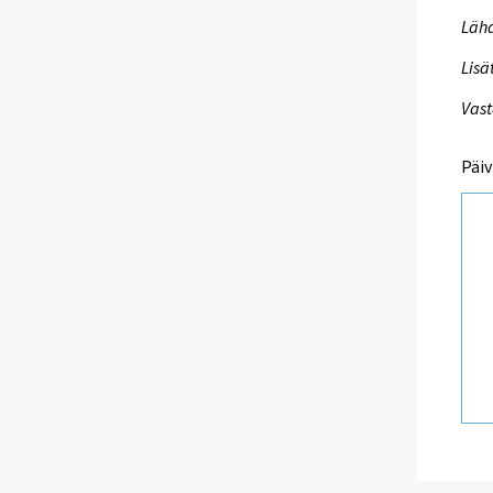
Lähd
Lisä
Vast
Päiv