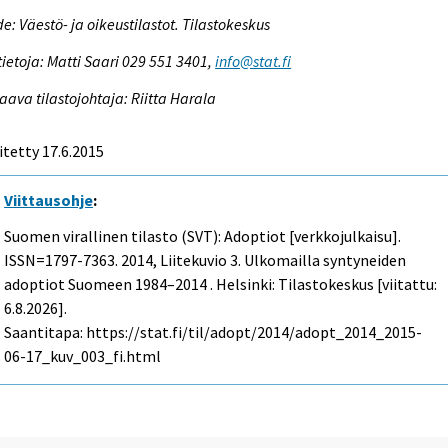
e: Väestö- ja oikeustilastot. Tilastokeskus
tietoja: Matti Saari 029 551 3401,
info@stat.fi
aava tilastojohtaja: Riitta Harala
itetty 17.6.2015
Viittausohje
:
Suomen virallinen tilasto (SVT): Adoptiot [verkkojulkaisu].
ISSN=1797-7363. 2014, Liitekuvio 3. Ulkomailla syntyneiden
adoptiot Suomeen 1984–2014 . Helsinki: Tilastokeskus [viitattu:
6.8.2026].
Saantitapa: https://stat.fi/til/adopt/2014/adopt_2014_2015-
06-17_kuv_003_fi.html