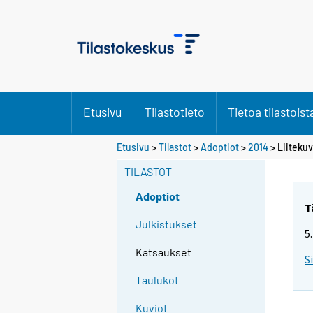
Etusivu
Tilastotieto
Tietoa tilastoist
Etusivu
>
Tilastot
>
Adoptiot
>
2014
> Liiteku
TILASTOT
Adoptiot
T
Julkistukset
5
Katsaukset
S
Taulukot
Kuviot