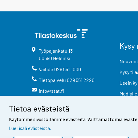
Kysy 
Työpajankatu
13
00580
Helsinki
Neuvonta
Vaihde
029 551 1000
Kysy tila
Tietopalvelu
029 551 2220
Usein ky
info@stat.fi
Medialle
Tietoa evästeistä
Käytämme sivustollamme evästeitä. Välttämättömiä evästeitä t
Lue lisää evästeistä.