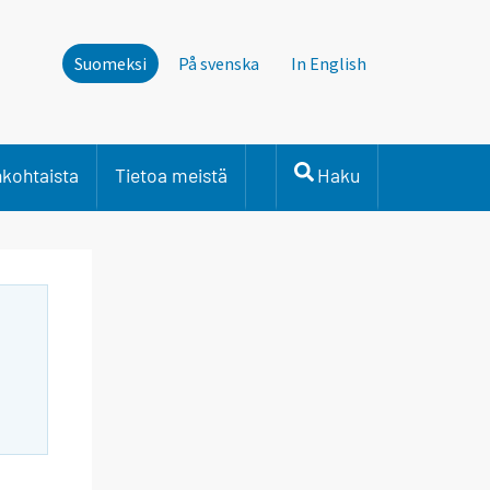
Suomeksi
På svenska
In English
nkohtaista
Tietoa meistä
Haku