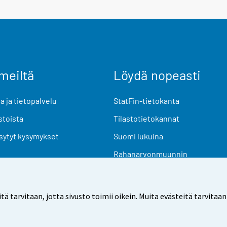
meiltä
Löydä nopeasti
 ja tietopalvelu
StatFin-tietokanta
stoista
Tilastotietokannat
sytyt kysymykset
Suomi lukuina
Rahanarvonmuunnin
Tulevat julkaisut
Tutkimusaineistot
arvitaan, jotta sivusto toimii oikein. Muita evästeitä tarvitaan