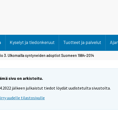
a
Kyselyt ja tiedonkeruut
Tuotteet ja palvelut
Aja
vio 3. Ulkomailla syntyneiden adoptiot Suomeen 1984–2014
ämä sivu on arkistoitu.
.4.2022 jälkeen julkaistut tiedot löydät uudistetulta sivustolta.
iirry uudelle tilastosivulle