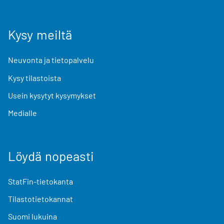
Kysy meiltä
Neuvonta ja tietopalvelu
Kysy tilastoista
Usein kysytyt kysymykset
Medialle
Löydä nopeasti
StatFin-tietokanta
Tilastotietokannat
Suomi lukuina