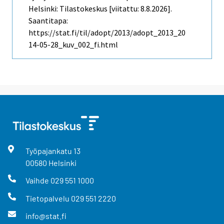
Helsinki: Tilastokeskus [viitattu: 8.8.2026].
Saantitapa:
https://stat.fi/til/adopt/2013/adopt_2013_20
14-05-28_kuv_002_fi.html
Työpajankatu
13
00580
Helsinki
Vaihde
029 551 1000
Tietopalvelu
029 551 2220
info@stat.fi