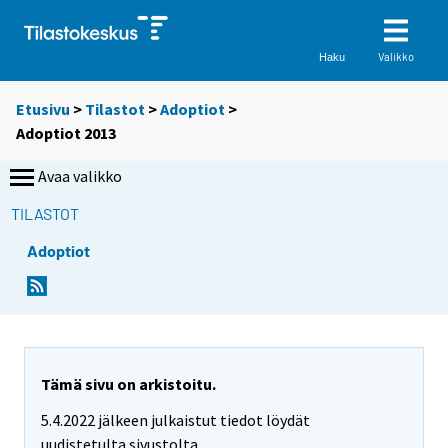
Valikko
Haku
Etusivu
>
Tilastot
>
Adoptiot
>
Adoptiot 2013
Avaa valikko
TILASTOT
Adoptiot
Tämä sivu on arkistoitu.
5.4.2022 jälkeen julkaistut tiedot löydät
uudistetulta sivustolta.