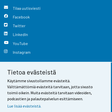
Tilaa uutisviesti
Facebook
Twitter
LinkedIn
YouTube
Instagram
Tietoa evästeistä
Yhteystiedot
Käytämme sivustollamme evästeitä.
Palaute
Välttämättömiä evästeitä tarvitaan, jotta sivusto
toimii oikein. Muita evästeitä tarvitaan videoiden,
Käyttöehdot
podcastien ja palautepalvelun esittämiseen.
Tietosuoja
Lue lisää evästeistä.