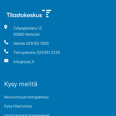
Työpajankatu
13
00580
Helsinki
Vaihde
029 551 1000
Tietopalvelu
029 551 2220
info@stat.fi
Kysy meiltä
Neuvonta ja tietopalvelu
Kysy tilastoista
Usein kysytyt kysymykset