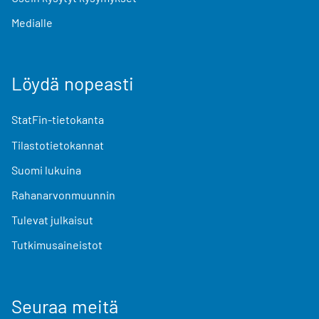
Medialle
Löydä nopeasti
StatFin-tietokanta
Tilastotietokannat
Suomi lukuina
Rahanarvonmuunnin
Tulevat julkaisut
Tutkimusaineistot
Seuraa meitä