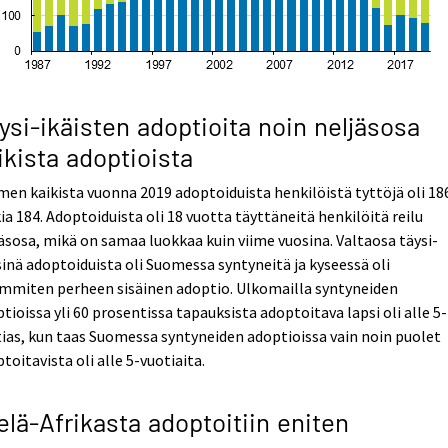
ysi-ikäisten adoptioita noin neljäsosa
ikista adoptioista
en kaikista vuonna 2019 adoptoiduista henkilöistä tyttöjä oli 186
ia 184. Adoptoiduista oli 18 vuotta täyttäneitä henkilöitä reilu
äsosa, mikä on samaa luokkaa kuin viime vuosina. Valtaosa täysi-
sinä adoptoiduista oli Suomessa syntyneitä ja kyseessä oli
immiten perheen sisäinen adoptio. Ulkomailla syntyneiden
tioissa yli 60 prosentissa tapauksista adoptoitava lapsi oli alle 5-
ias, kun taas Suomessa syntyneiden adoptioissa vain noin puolet
toitavista oli alle 5-vuotiaita.
elä-Afrikasta adoptoitiin eniten