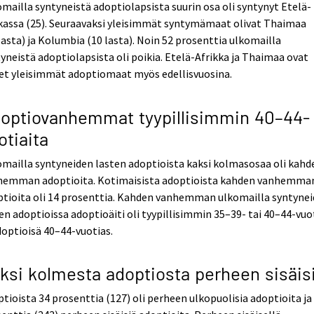
mailla syntyneistä adoptiolapsista suurin osa oli syntynyt Etelä-
kassa (25). Seuraavaksi yleisimmät syntymämaat olivat Thaimaa
lasta) ja Kolumbia (10 lasta). Noin 52 prosenttia ulkomailla
yneistä adoptiolapsista oli poikia. Etelä-Afrikka ja Thaimaa ovat
et yleisimmät adoptiomaat myös edellisvuosina.
optiovanhemmat tyypillisimmin 40–44-
otiaita
mailla syntyneiden lasten adoptioista kaksi kolmasosaa oli kahd
hemman adoptioita. Kotimaisista adoptioista kahden vanhemma
ptioita oli 14 prosenttia. Kahden vanhemman ulkomailla syntyne
en adoptioissa adoptioäiti oli tyypillisimmin 35–39- tai 40–44-vuo
doptioisä 40–44-vuotias.
ksi kolmesta adoptiosta perheen sisäis
tioista 34 prosenttia (127) oli perheen ulkopuolisia adoptioita ja