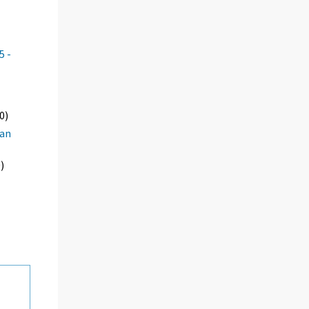
5 -
0)
aan
)