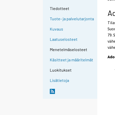
o
o
a
a
Tiedotteet
Ad
n
n
o
o
Tuote- ja palvelutarjonta
Til
t
t
h
h
Suom
Kuvaus
e
e
79. 
r
r
Laatuselosteet
vähe
s
s
väh
e
e
Menetelmäselosteet
r
r
Ado
v
v
Käsitteet ja määritelmät
i
i
c
c
Luokitukset
e
e
.
.
Lisätietoja