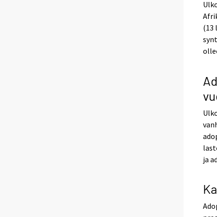
Ulko
Afri
(13 
synt
olle
Ad
vu
Ulko
van
ado
last
ja a
Ka
Adop