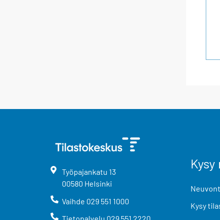
Kysy 
Työpajankatu
13
00580
Helsinki
Neuvonta
Vaihde
029 551 1000
Kysy tila
Tietopalvelu
029 551 2220