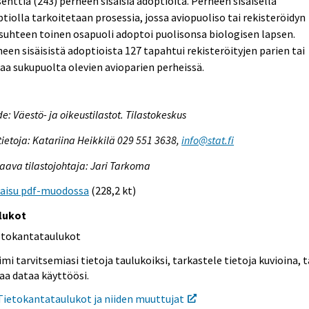
enttia (243) perheen sisäisiä adoptioita. Perheen sisäisellä
tiolla tarkoitetaan prosessia, jossa aviopuoliso tai rekisteröidyn
suhteen toinen osapuoli adoptoi puolisonsa biologisen lapsen.
een sisäisistä adoptioista 127 tapahtui rekisteröityjen parien tai
a sukupuolta olevien avioparien perheissä.
e: Väestö- ja oikeustilastot. Tilastokeskus
tietoja: Katariina Heikkilä 029 551 3638,
info@stat.fi
aava tilastojohtaja: Jari Tarkoma
kaisu pdf-muodossa
(228,2 kt)
lukot
etokantataulukot
mi tarvitsemiasi tietoja taulukoiksi, tarkastele tietoja kuvioina, t
aa dataa käyttöösi.
Tietokantataulukot ja niiden muuttujat