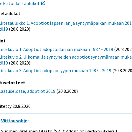
Arkistoidut taulukot
itetaulukot
Liitetaulukko 1. Adoptiot lapsen iän ja syntymäpaikan mukaan 201
2019
(20.8.2020)
iot
Liitekuvio 1. Adoptiot adoptoidun iän mukaan 1987 - 2019
(20.8.202
Liitekuvio 2. Ulkomailla syntyneiden adoptiot syntymämaan muk
2019
(20.8.2020)
Liitekuvio 3. Adoptiot adoptiotyypin mukaan 1987 - 2019
(20.8.2020
tuselosteet
Laatuseloste, adoptiot 2019
(20.8.2020)
itetty 20.8.2020
Viittausohje
:
Suomen virallinen tilasto (SVT): Adoptiot [verkkojulkaisu].