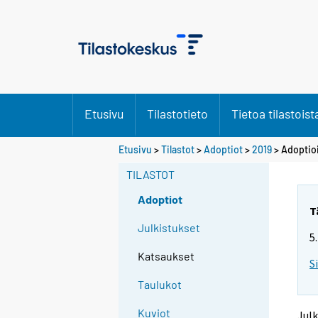
Etusivu
Tilastotieto
Tietoa tilastoist
Y
Y
Etusivu
>
Tilastot
>
Adoptiot
>
2019
> Adoptio
o
o
u
u
TILASTOT
a
a
r
r
Adoptiot
e
e
T
m
m
Julkistukset
5
o
o
v
v
Katsaukset
S
i
i
n
n
Taulukot
g
g
t
t
Kuviot
Julk