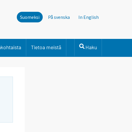
Suomeksi
På svenska
In English
nkohtaista
Tietoa meistä
Haku