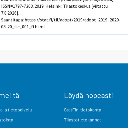
ISSN=1797-7363. 2019. Helsinki: Tilastokeskus [viitattu:
7.8.2026].
Saantitapa: https://stat.fi/til/adopt/2019/adopt_2019_2020-
08-20_tie_001_fi.html
meiltä
Löydä nopeasti
 ja tietopalvelu
StatFin-tietokanta
stoista
Tilastotietokannat