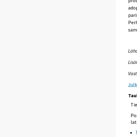
pros
adop
pari
Perh
sama
Lähd
Lisä
Vast
Jul
Tau
Ti
Poi
lat