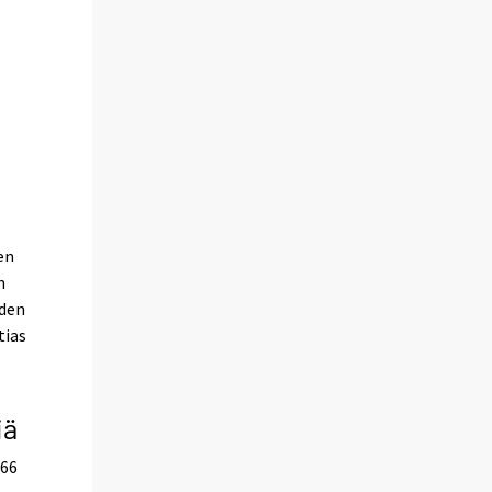
en
n
iden
tias
iä
 66