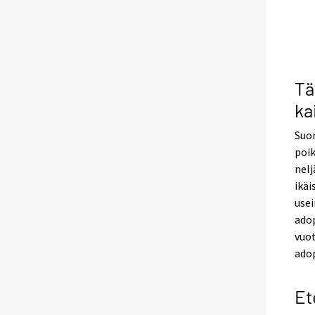
Tä
ka
Suom
poik
nelj
ikäi
use
adop
vuot
adop
Et