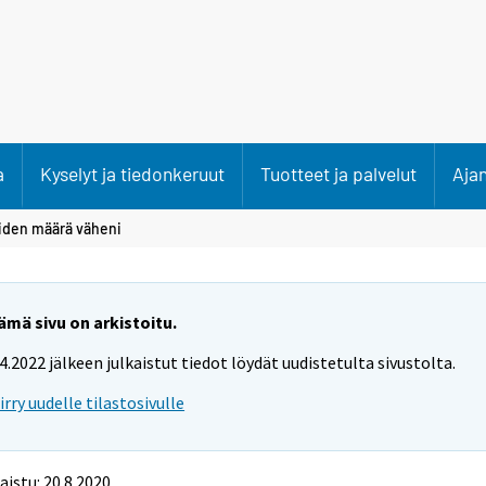
a
Kyselyt ja tiedonkeruut
Tuotteet ja palvelut
Aja
iden määrä väheni
ämä sivu on arkistoitu.
.4.2022 jälkeen julkaistut tiedot löydät uudistetulta sivustolta.
iirry uudelle tilastosivulle
aistu: 20.8.2020