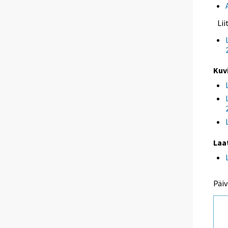
Li
Kuv
Laa
Päiv