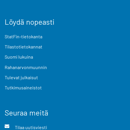
Löydä nopeasti
StatFin-tietokanta
Tilastotietokannat
Suomi lukuina
Rahanarvonmuunnin
Tulevat julkaisut
Tutkimusaineistot
Seuraa meitä
Tilaa uutisviesti