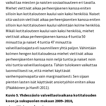
vaikuttaa miesten ja naisten sosiaalisuuteen eri tavalla.
Miehet viettivät aikaa perheenjäsenen kanssa eniten
silloin kun kotitalouteen kuului vain kaksi henkilöä. Naiset
sitä vastoin viettivät aikaa perheenjäsenten kanssa eniten
silloin kun kotitalouteen kuului vähintään kolme henkilöä.
Mikäli kotitalouteen kuului vain kaksi henkilöä, miehet
viettivät aikaa perheenjäsenen kanssa 4 tuntia 50
minuuttia ja naiset 4 tuntia 47 minuuttia
valveillaoloajasta eli suunnilleen yhtä paljon. Vähintään
kolmen hengen kotitaloudessa miehet viettivät aikaa
perheenjäsenten kanssa noin neljä tuntia ja naiset noin
viisi tuntia valveillaoloajasta. Tähän tulokseen vaikuttaa
luonnollisesti se, että miehet käyttävät
vanhempainvapaita vain marginaalisesti. Sen sijaan
pienten lasten isät käyttävät ansiotyöhön eniten aikaa
(Pääkkönen ja Hanifi 2011).
Kuvio 5. Yhdessäolo valveillaoloaikana kotitalouden
koon ja sukupuolen mukaan 2009–2010,