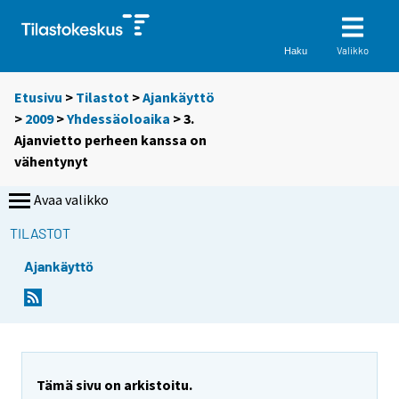
Valikko
Haku
Etusivu
>
Tilastot
>
Ajankäyttö
>
2009
>
Yhdessäoloaika
> 3.
Ajanvietto perheen kanssa on
vähentynyt
Avaa valikko
TILASTOT
Ajankäyttö
Tämä sivu on arkistoitu.