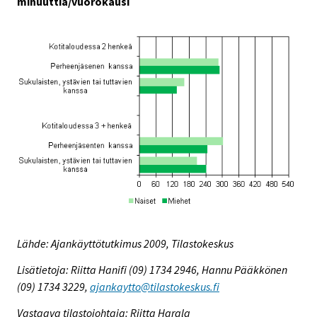
minuuttia/vuorokausi
Lähde: Ajankäyttötutkimus 2009, Tilastokeskus
Lisätietoja: Riitta Hanifi (09) 1734 2946, Hannu Pääkkönen
(09) 1734 3229,
ajankaytto@tilastokeskus.fi
Vastaava tilastojohtaja: Riitta Harala