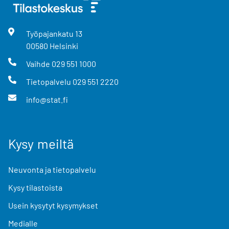
Työpajankatu
13
00580
Helsinki
Vaihde
029 551 1000
Tietopalvelu
029 551 2220
info@stat.fi
Kysy meiltä
Neuvonta ja tietopalvelu
Kysy tilastoista
Usein kysytyt kysymykset
Medialle