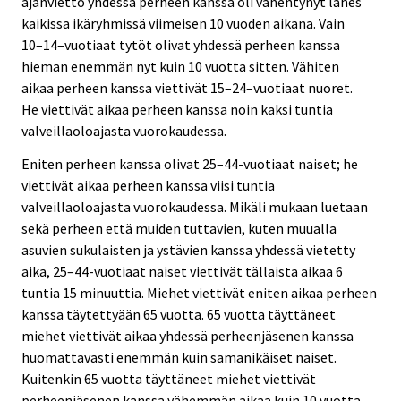
ajanvietto yhdessä perheen kanssa oli vähentynyt lähes
kaikissa ikäryhmissä viimeisen 10 vuoden aikana. Vain
10–14–vuotiaat tytöt olivat yhdessä perheen kanssa
hieman enemmän nyt kuin 10 vuotta sitten. Vähiten
aikaa perheen kanssa viettivät 15–24–vuotiaat nuoret.
He viettivät aikaa perheen kanssa noin kaksi tuntia
valveillaoloajasta vuorokaudessa.
Eniten perheen kanssa olivat 25–44-vuotiaat naiset; he
viettivät aikaa perheen kanssa viisi tuntia
valveillaoloajasta vuorokaudessa. Mikäli mukaan luetaan
sekä perheen että muiden tuttavien, kuten muualla
asuvien sukulaisten ja ystävien kanssa yhdessä vietetty
aika, 25–44-vuotiaat naiset viettivät tällaista aikaa 6
tuntia 15 minuuttia. Miehet viettivät eniten aikaa perheen
kanssa täytettyään 65 vuotta. 65 vuotta täyttäneet
miehet viettivät aikaa yhdessä perheenjäsenen kanssa
huomattavasti enemmän kuin samanikäiset naiset.
Kuitenkin 65 vuotta täyttäneet miehet viettivät
perheenjäsenen kanssa vähemmän aikaa kuin 10 vuotta