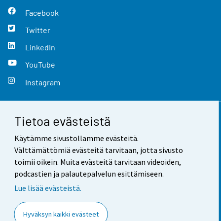
Facebook
Twitter
LinkedIn
YouTube
Instagram
Tietoa evästeistä
Yhteystiedot
Käytämme sivustollamme evästeitä.
Palaute
Välttämättömiä evästeitä tarvitaan, jotta sivusto
toimii oikein. Muita evästeitä tarvitaan videoiden,
Käyttöehdot
podcastien ja palautepalvelun esittämiseen.
Tietosuoja
Lue lisää evästeistä.
Saavutettavuus
Hyväksyn kaikki evästeet