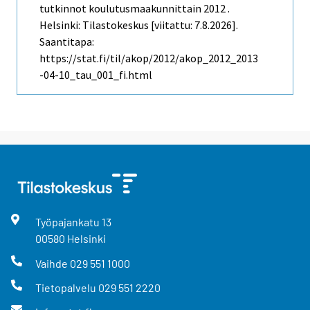
tutkinnot koulutusmaakunnittain 2012 .
Helsinki: Tilastokeskus [viitattu: 7.8.2026].
Saantitapa:
https://stat.fi/til/akop/2012/akop_2012_2013
-04-10_tau_001_fi.html
Työpajankatu
13
00580
Helsinki
Vaihde
029 551 1000
Tietopalvelu
029 551 2220