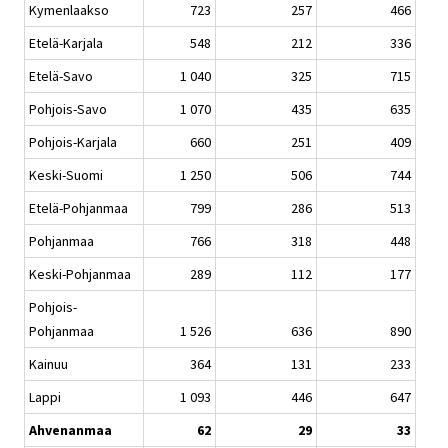
Kymenlaakso
723
257
466
Etelä-Karjala
548
212
336
Etelä-Savo
1 040
325
715
Pohjois-Savo
1 070
435
635
Pohjois-Karjala
660
251
409
Keski-Suomi
1 250
506
744
Etelä-Pohjanmaa
799
286
513
Pohjanmaa
766
318
448
Keski-Pohjanmaa
289
112
177
Pohjois-
Pohjanmaa
1 526
636
890
Kainuu
364
131
233
Lappi
1 093
446
647
Ahvenanmaa
62
29
33