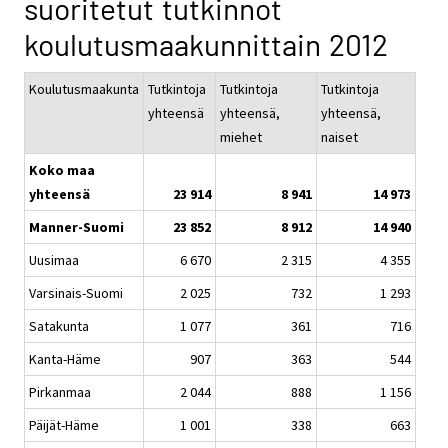
suoritetut tutkinnot
koulutusmaakunnittain 2012
Koulutusmaakunta
Tutkintoja
Tutkintoja
Tutkintoja
yhteensä
yhteensä,
yhteensä,
miehet
naiset
Koko maa
yhteensä
23 914
8 941
14 973
Manner-Suomi
23 852
8 912
14 940
Uusimaa
6 670
2 315
4 355
Varsinais-Suomi
2 025
732
1 293
Satakunta
1 077
361
716
Kanta-Häme
907
363
544
Pirkanmaa
2 044
888
1 156
Päijät-Häme
1 001
338
663