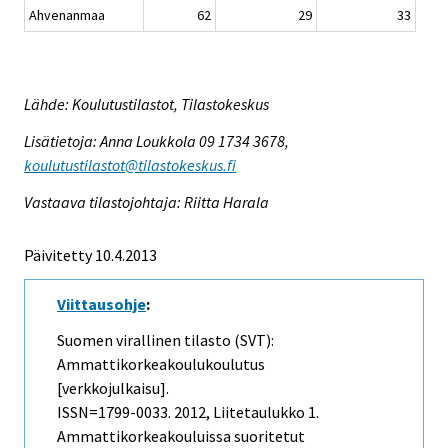
Ahvenanmaa
62
29
33
Lähde: Koulutustilastot, Tilastokeskus
Lisätietoja: Anna Loukkola 09 1734 3678,
koulutustilastot@tilastokeskus.fi
Vastaava tilastojohtaja: Riitta Harala
Päivitetty 10.4.2013
Viittausohje
:
Suomen virallinen tilasto (SVT):
Ammattikorkeakoulukoulutus
[verkkojulkaisu].
ISSN=1799-0033. 2012, Liitetaulukko 1.
Ammattikorkeakouluissa suoritetut