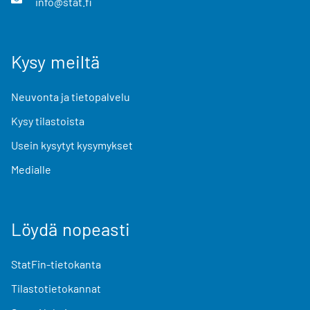
info@stat.fi
Kysy meiltä
Neuvonta ja tietopalvelu
Kysy tilastoista
Usein kysytyt kysymykset
Medialle
Löydä nopeasti
StatFin-tietokanta
Tilastotietokannat