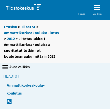
Valikko
Haku
Etusivu
>
Tilastot
>
Ammattikorkeakoulukoulutus
>
2012
> Liitetaulukko 1.
Ammattikorkeakouluissa
suoritetut tutkinnot
koulutusmaakunnittain 2012
Avaa valikko
TILASTOT
Ammattikorkeakoulu-
koulutus