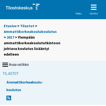
Valikko
Haku
Etusivu
>
Tilastot
>
Ammattikorkeakoulukoulutus
>
2017
> Ylempään
ammattikorkeakoulututkintoon
johtava koulutus lisääntyi
edelleen
Avaa valikko
TILASTOT
Ammattikorkeakoulu-
koulutus
Y
Y
Y
o
o
o