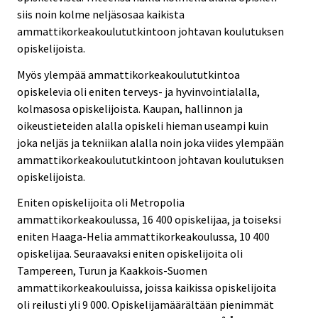
siis noin kolme neljäsosaa kaikista
ammattikorkeakoulututkintoon johtavan koulutuksen
opiskelijoista.
Myös ylempää ammattikorkeakoulututkintoa
opiskelevia oli eniten terveys- ja hyvinvointialalla,
kolmasosa opiskelijoista. Kaupan, hallinnon ja
oikeustieteiden alalla opiskeli hieman useampi kuin
joka neljäs ja tekniikan alalla noin joka viides ylempään
ammattikorkeakoulututkintoon johtavan koulutuksen
opiskelijoista.
Eniten opiskelijoita oli Metropolia
ammattikorkeakoulussa, 16 400 opiskelijaa, ja toiseksi
eniten Haaga-Helia ammattikorkeakoulussa, 10 400
opiskelijaa. Seuraavaksi eniten opiskelijoita oli
Tampereen, Turun ja Kaakkois-Suomen
ammattikorkeakouluissa, joissa kaikissa opiskelijoita
oli reilusti yli 9 000. Opiskelijamäärältään pienimmät