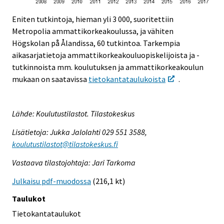
Eniten tutkintoja, hieman yli 3 000, suoritettiin
Metropolia ammattikorkeakoulussa, ja vähiten
Högskolan på Ålandissa, 60 tutkintoa. Tarkempia
aikasarjatietoja ammattikorkeakouluopiskelijoista ja -
tutkinnoista mm. koulutuksen ja ammattikorkeakoulun
mukaan on saatavissa
tietokantataulukoista
.
Lähde: Koulutustilastot. Tilastokeskus
Lisätietoja: Jukka Jalolahti 029 551 3588,
koulutustilastot@tilastokeskus.fi
Vastaava tilastojohtaja: Jari Tarkoma
Julkaisu pdf-muodossa
(216,1 kt)
Taulukot
Tietokantataulukot