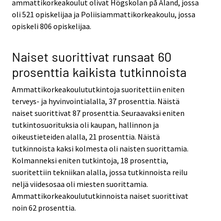
ammattikorkeakoulut olivat Högskolan på Åland, jossa
oli 521 opiskelijaa ja Poliisiammattikorkeakoulu, jossa
opiskeli 806 opiskelijaa.
Naiset suorittivat runsaat 60
prosenttia kaikista tutkinnoista
Ammattikorkeakoulututkintoja suoritettiin eniten
terveys- ja hyvinvointialalla, 37 prosenttia. Näistä
naiset suorittivat 87 prosenttia. Seuraavaksi eniten
tutkintosuorituksia oli kaupan, hallinnon ja
oikeustieteiden alalla, 21 prosenttia. Näistä
tutkinnoista kaksi kolmesta oli naisten suorittamia.
Kolmanneksi eniten tutkintoja, 18 prosenttia,
suoritettiin tekniikan alalla, jossa tutkinnoista reilu
neljä viidesosaa oli miesten suorittamia.
Ammattikorkeakoulututkinnoista naiset suorittivat
noin 62 prosenttia.