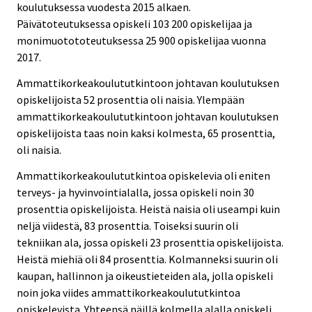
koulutuksessa vuodesta 2015 alkaen.
Päivätoteutuksessa opiskeli 103 200 opiskelijaa ja
monimuotototeutuksessa 25 900 opiskelijaa vuonna
2017.
Ammattikorkeakoulututkintoon johtavan koulutuksen
opiskelijoista 52 prosenttia oli naisia. Ylempään
ammattikorkeakoulututkintoon johtavan koulutuksen
opiskelijoista taas noin kaksi kolmesta, 65 prosenttia,
oli naisia.
Ammattikorkeakoulututkintoa opiskelevia oli eniten
terveys- ja hyvinvointialalla, jossa opiskeli noin 30
prosenttia opiskelijoista. Heistä naisia oli useampi kuin
neljä viidestä, 83 prosenttia. Toiseksi suurin oli
tekniikan ala, jossa opiskeli 23 prosenttia opiskelijoista.
Heistä miehiä oli 84 prosenttia. Kolmanneksi suurin oli
kaupan, hallinnon ja oikeustieteiden ala, jolla opiskeli
noin joka viides ammattikorkeakoulututkintoa
opiskelevista. Yhteensä näillä kolmella alalla opiskeli