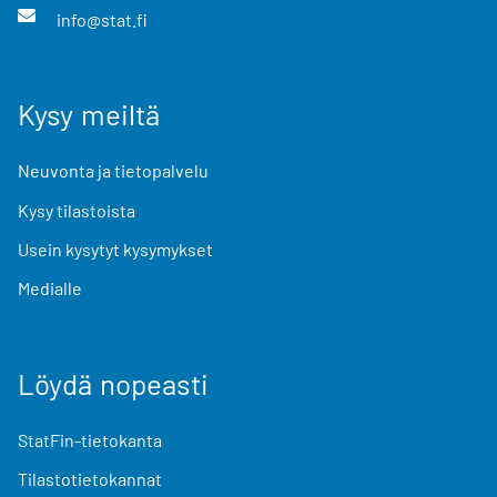
info@stat.fi
Kysy meiltä
Neuvonta ja tietopalvelu
Kysy tilastoista
Usein kysytyt kysymykset
Medialle
Löydä nopeasti
StatFin-tietokanta
Tilastotietokannat