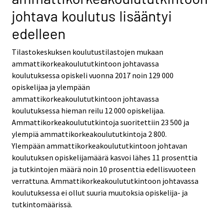
i
i
s
johtava koulutus lisääntyi
c
c
e
e
e
edelleen
r
.
.
v
Tilastokeskuksen koulutustilastojen mukaan
i
ammattikorkeakoulututkintoon johtavassa
c
koulutuksessa opiskeli vuonna 2017 noin 129 000
e
opiskelijaa ja ylempään
.
ammattikorkeakoulututkintoon johtavassa
koulutuksessa hieman reilu 12 000 opiskelijaa.
Ammattikorkeakoulututkintoja suoritettiin 23 500 ja
ylempiä ammattikorkeakoulututkintoja 2 800.
Ylempään ammattikorkeakoulututkintoon johtavan
koulutuksen opiskelijamäärä kasvoi lähes 11 prosenttia
ja tutkintojen määrä noin 10 prosenttia edellisvuoteen
verrattuna. Ammattikorkeakoulututkintoon johtavassa
koulutuksessa ei ollut suuria muutoksia opiskelija- ja
tutkintomäärissä.