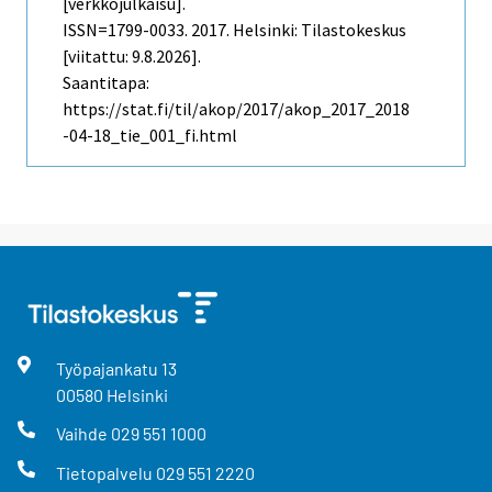
[verkkojulkaisu].
ISSN=1799-0033. 2017. Helsinki: Tilastokeskus
[viitattu: 9.8.2026].
Saantitapa:
https://stat.fi/til/akop/2017/akop_2017_2018
-04-18_tie_001_fi.html
Työpajankatu
13
00580
Helsinki
Vaihde
029 551 1000
Tietopalvelu
029 551 2220