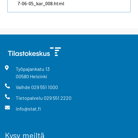
7-06-05_kar_008.html
Työpajankatu
13
00580
Helsinki
Vaihde
029 551 1000
Tietopalvelu
029 551 2220
info@stat.fi
Kysy meiltä