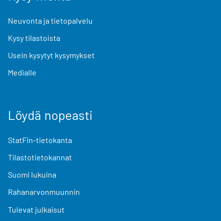
Neuvonta ja tietopalvelu
Kysy tilastoista
Usein kysytyt kysymykset
Medialle
Löydä nopeasti
StatFin-tietokanta
Tilastotietokannat
Suomi lukuina
Rahanarvonmuunnin
Tulevat julkaisut