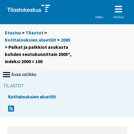
Valikko
Haku
Etusivu
>
Tilastot
>
Kotitalouksien aluetilit
>
2005
> Palkat ja palkkiot asukasta
kohden seutukunnittain 2005*,
indeksi 2000 = 100
Avaa valikko
TILASTOT
Kotitalouksien aluetilit