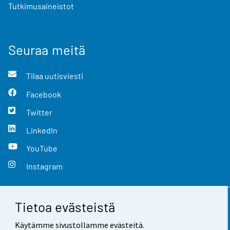
Tutkimusaineistot
Seuraa meitä
Tilaa uutisviesti
Facebook
Twitter
LinkedIn
YouTube
Instagram
Tietoa evästeistä
Yhteystiedot
Käytämme sivustollamme evästeitä.