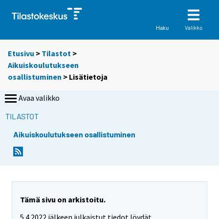
Valikko
Haku
Etusivu
>
Tilastot
>
Aikuiskoulutukseen
osallistuminen
> Lisätietoja
Avaa valikko
TILASTOT
Aikuiskoulutukseen osallistuminen
Tämä sivu on arkistoitu.
5.4.2022 jälkeen julkaistut tiedot löydät