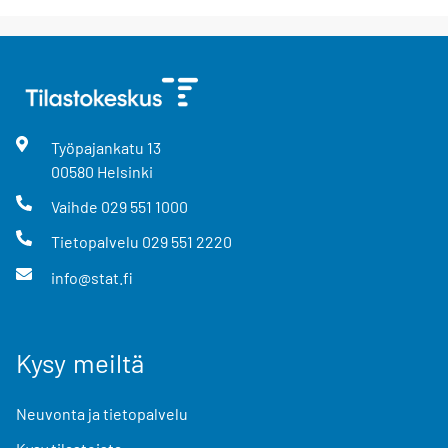
Työpajankatu
13
00580
Helsinki
Vaihde
029 551 1000
Tietopalvelu
029 551 2220
info@stat.fi
Kysy meiltä
Neuvonta ja tietopalvelu