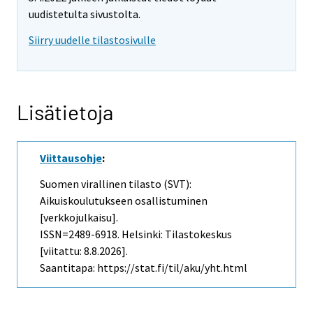
uudistetulta sivustolta.
Siirry uudelle tilastosivulle
Lisätietoja
Viittausohje
:
Suomen virallinen tilasto (SVT):
Aikuiskoulutukseen osallistuminen
[verkkojulkaisu].
ISSN=2489-6918. Helsinki: Tilastokeskus
[viitattu: 8.8.2026].
Saantitapa: https://stat.fi/til/aku/yht.html