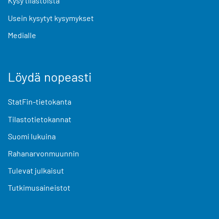
Kysy tilastoista
Usein kysytyt kysymykset
Medialle
Löydä nopeasti
StatFin-tietokanta
Tilastotietokannat
Suomi lukuina
Rahanarvonmuunnin
Tulevat julkaisut
Tutkimusaineistot