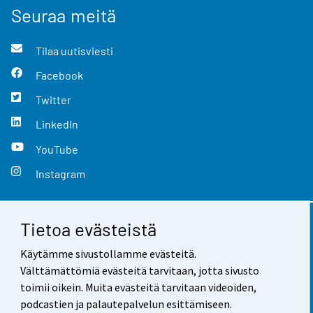
Seuraa meitä
Tilaa uutisviesti
Facebook
Twitter
LinkedIn
YouTube
Instagram
Tietoa evästeistä
Yhteystiedot
Käytämme sivustollamme evästeitä.
Palaute
Välttämättömiä evästeitä tarvitaan, jotta sivusto
toimii oikein. Muita evästeitä tarvitaan videoiden,
Käyttöehdot
podcastien ja palautepalvelun esittämiseen.