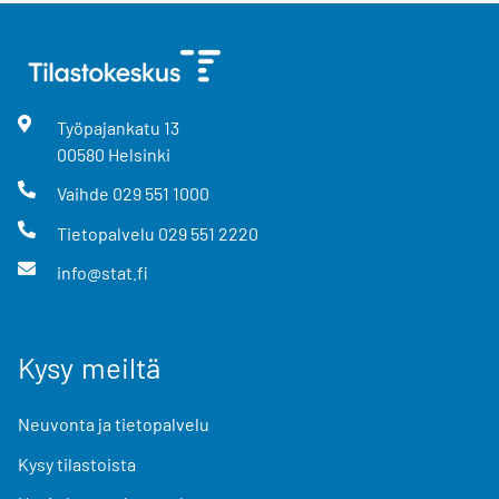
Työpajankatu
13
00580
Helsinki
Vaihde
029 551 1000
Tietopalvelu
029 551 2220
info@stat.fi
Kysy meiltä
Neuvonta ja tietopalvelu
Kysy tilastoista