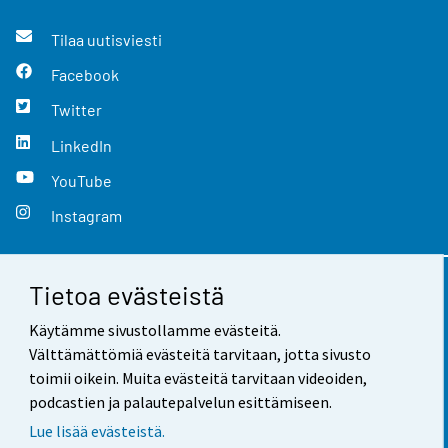
Tilaa uutisviesti
Facebook
Twitter
LinkedIn
YouTube
Instagram
Tietoa evästeistä
Yhteystiedot
Käytämme sivustollamme evästeitä.
Palaute
Välttämättömiä evästeitä tarvitaan, jotta sivusto
toimii oikein. Muita evästeitä tarvitaan videoiden,
Käyttöehdot
podcastien ja palautepalvelun esittämiseen.
Tietosuoja
Lue lisää evästeistä.