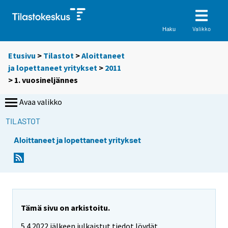
Valikko
Haku
Etusivu
>
Tilastot
>
Aloittaneet
ja lopettaneet yritykset
>
2011
>
1. vuosineljännes
Avaa valikko
TILASTOT
Aloittaneet ja lopettaneet yritykset
Tämä sivu on arkistoitu.
5.4.2022 jälkeen julkaistut tiedot löydät