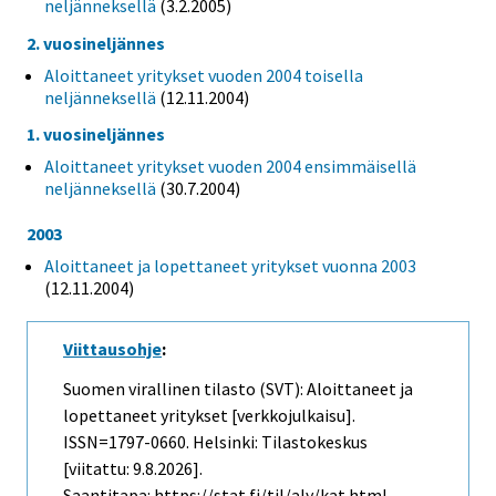
neljänneksellä
(3.2.2005)
2. vuosineljännes
Aloittaneet yritykset vuoden 2004 toisella
neljänneksellä
(12.11.2004)
1. vuosineljännes
Aloittaneet yritykset vuoden 2004 ensimmäisellä
neljänneksellä
(30.7.2004)
2003
Aloittaneet ja lopettaneet yritykset vuonna 2003
(12.11.2004)
Viittausohje
:
Suomen virallinen tilasto (SVT): Aloittaneet ja
lopettaneet yritykset [verkkojulkaisu].
ISSN=1797-0660. Helsinki: Tilastokeskus
[viitattu: 9.8.2026].
Saantitapa: https://stat.fi/til/aly/kat.html