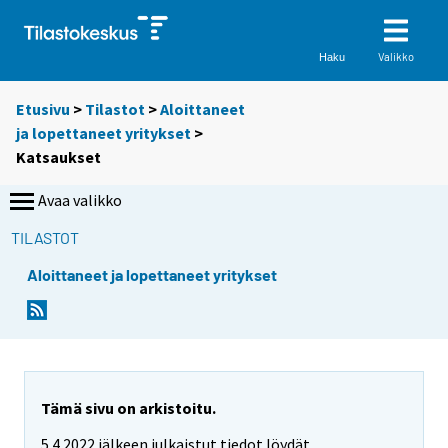
Valikko
Haku
Etusivu
>
Tilastot
>
Aloittaneet
ja lopettaneet yritykset
>
Katsaukset
Avaa valikko
TILASTOT
Aloittaneet ja lopettaneet yritykset
Tämä sivu on arkistoitu.
5.4.2022 jälkeen julkaistut tiedot löydät