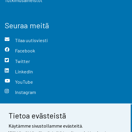
Tutkimusaineistot
Seuraa meitä
Tilaa uutisviesti
Facebook
Twitter
LinkedIn
YouTube
Instagram
Tietoa evästeistä
Yhteystiedot
Käytämme sivustollamme evästeitä.
Palaute