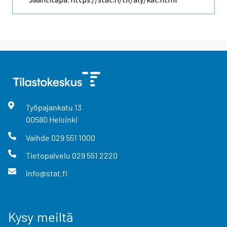
Työpajankatu
13
00580
Helsinki
Vaihde
029 551 1000
Tietopalvelu
029 551 2220
info@stat.fi
Kysy meiltä