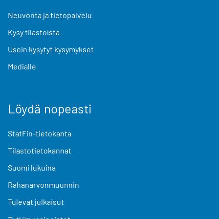
Neuvonta ja tietopalvelu
Kysy tilastoista
Usein kysytyt kysymykset
Medialle
Löydä nopeasti
StatFin-tietokanta
Tilastotietokannat
Suomi lukuina
Rahanarvonmuunnin
Tulevat julkaisut