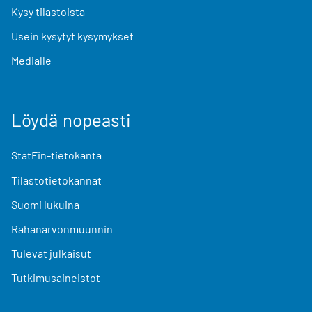
Kysy tilastoista
Usein kysytyt kysymykset
Medialle
Löydä nopeasti
StatFin-tietokanta
Tilastotietokannat
Suomi lukuina
Rahanarvonmuunnin
Tulevat julkaisut
Tutkimusaineistot