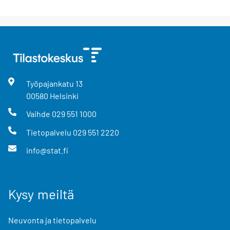
Työpajankatu
13
00580
Helsinki
Vaihde
029 551 1000
Tietopalvelu
029 551 2220
info@stat.fi
Kysy meiltä
Neuvonta ja tietopalvelu