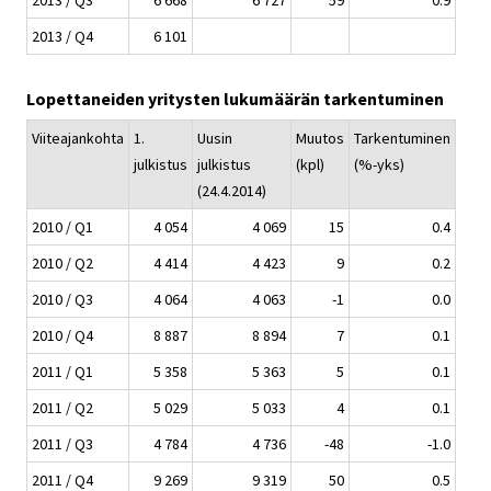
2013 / Q3
6 668
6 727
59
0.9
2013 / Q4
6 101
Lopettaneiden yritysten lukumäärän tarkentuminen
Viiteajankohta
1.
Uusin
Muutos
Tarkentuminen
julkistus
julkistus
(kpl)
(%-yks)
(24.4.2014)
2010 / Q1
4 054
4 069
15
0.4
2010 / Q2
4 414
4 423
9
0.2
2010 / Q3
4 064
4 063
-1
0.0
2010 / Q4
8 887
8 894
7
0.1
2011 / Q1
5 358
5 363
5
0.1
2011 / Q2
5 029
5 033
4
0.1
2011 / Q3
4 784
4 736
-48
-1.0
2011 / Q4
9 269
9 319
50
0.5