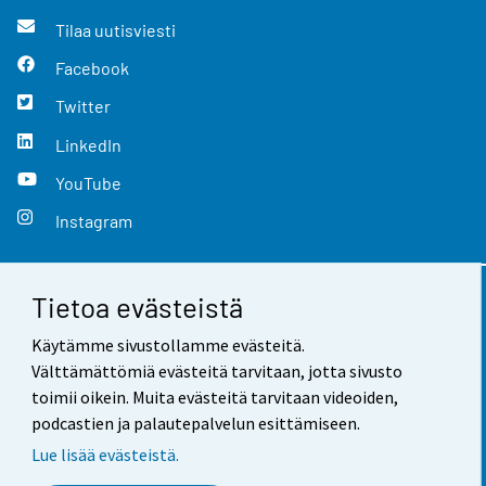
Tilaa uutisviesti
Facebook
Twitter
LinkedIn
YouTube
Instagram
Tietoa evästeistä
Yhteystiedot
Käytämme sivustollamme evästeitä.
Palaute
Välttämättömiä evästeitä tarvitaan, jotta sivusto
toimii oikein. Muita evästeitä tarvitaan videoiden,
Käyttöehdot
podcastien ja palautepalvelun esittämiseen.
Tietosuoja
Lue lisää evästeistä.