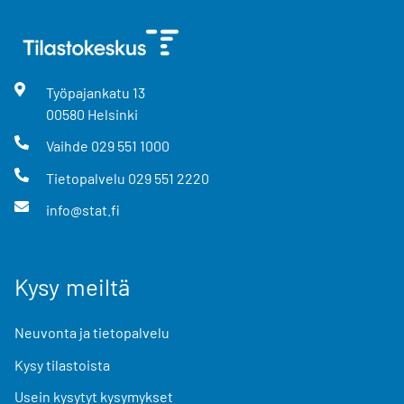
Työpajankatu
13
00580
Helsinki
Vaihde
029 551 1000
Tietopalvelu
029 551 2220
info@stat.fi
Kysy meiltä
Neuvonta ja tietopalvelu
Kysy tilastoista
Usein kysytyt kysymykset