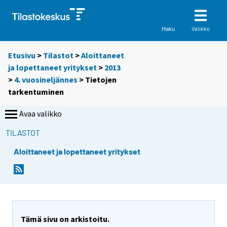
Valikko
Haku
Etusivu
>
Tilastot
>
Aloittaneet
ja lopettaneet yritykset
>
2013
>
4. vuosineljännes
> Tietojen
tarkentuminen
Avaa valikko
TILASTOT
Aloittaneet ja lopettaneet yritykset
Tämä sivu on arkistoitu.