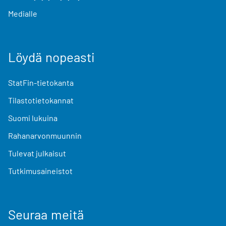
Medialle
Löydä nopeasti
StatFin-tietokanta
Tilastotietokannat
Suomi lukuina
Rahanarvonmuunnin
Tulevat julkaisut
Tutkimusaineistot
Seuraa meitä