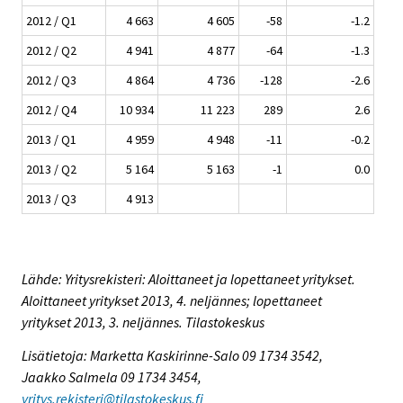
2012 / Q1
4 663
4 605
-58
-1.2
2012 / Q2
4 941
4 877
-64
-1.3
2012 / Q3
4 864
4 736
-128
-2.6
2012 / Q4
10 934
11 223
289
2.6
2013 / Q1
4 959
4 948
-11
-0.2
2013 / Q2
5 164
5 163
-1
0.0
2013 / Q3
4 913
Lähde: Yritysrekisteri: Aloittaneet ja lopettaneet yritykset.
Aloittaneet yritykset 2013, 4. neljännes; lopettaneet
yritykset 2013, 3. neljännes. Tilastokeskus
Lisätietoja: Marketta Kaskirinne-Salo 09 1734 3542,
Jaakko Salmela 09 1734 3454,
yritys.rekisteri@tilastokeskus.fi