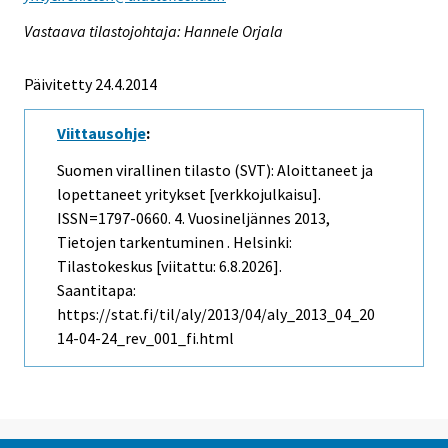
Vastaava tilastojohtaja: Hannele Orjala
Päivitetty 24.4.2014
Viittausohje
:
Suomen virallinen tilasto (SVT): Aloittaneet ja
lopettaneet yritykset [verkkojulkaisu].
ISSN=1797-0660.
4. Vuosineljännes
2013,
Tietojen tarkentuminen . Helsinki:
Tilastokeskus [viitattu: 6.8.2026].
Saantitapa:
https://stat.fi/til/aly/2013/04/aly_2013_04_20
14-04-24_rev_001_fi.html