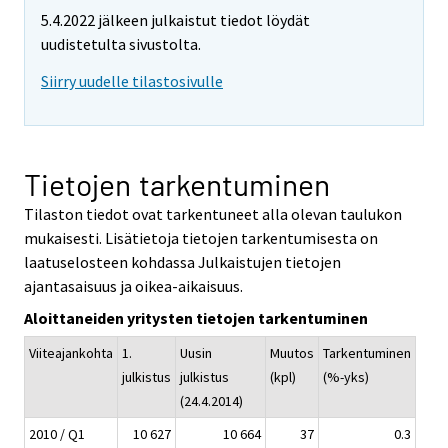
5.4.2022 jälkeen julkaistut tiedot löydät
uudistetulta sivustolta.
Siirry uudelle tilastosivulle
Tietojen tarkentuminen
Tilaston tiedot ovat tarkentuneet alla olevan taulukon
mukaisesti. Lisätietoja tietojen tarkentumisesta on
laatuselosteen kohdassa Julkaistujen tietojen
ajantasaisuus ja oikea-aikaisuus.
Aloittaneiden yritysten tietojen tarkentuminen
Viiteajankohta
1.
Uusin
Muutos
Tarkentuminen
julkistus
julkistus
(kpl)
(%-yks)
(24.4.2014)
2010 / Q1
10 627
10 664
37
0.3