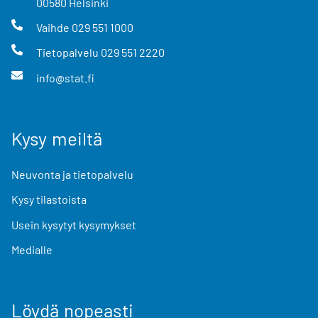
00580
Helsinki
Vaihde
029 551 1000
Tietopalvelu
029 551 2220
info@stat.fi
Kysy meiltä
Neuvonta ja tietopalvelu
Kysy tilastoista
Usein kysytyt kysymykset
Medialle
Löydä nopeasti