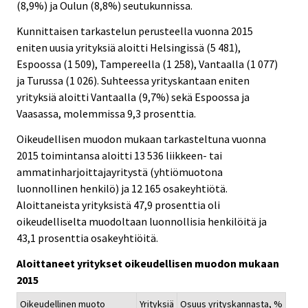
(8,9%) ja Oulun (8,8%) seutukunnissa.
Kunnittaisen tarkastelun perusteella vuonna 2015
eniten uusia yrityksiä aloitti Helsingissä (5 481),
Espoossa (1 509), Tampereella (1 258), Vantaalla (1 077)
ja Turussa (1 026). Suhteessa yrityskantaan eniten
yrityksiä aloitti Vantaalla (9,7%) sekä Espoossa ja
Vaasassa, molemmissa 9,3 prosenttia.
Oikeudellisen muodon mukaan tarkasteltuna vuonna
2015 toimintansa aloitti 13 536 liikkeen- tai
ammatinharjoittajayritystä (yhtiömuotona
luonnollinen henkilö) ja 12 165 osakeyhtiötä.
Aloittaneista yrityksistä 47,9 prosenttia oli
oikeudelliselta muodoltaan luonnollisia henkilöitä ja
43,1 prosenttia osakeyhtiöitä.
Aloittaneet yritykset oikeudellisen muodon mukaan
2015
Oikeudellinen muoto
Yrityksiä
Osuus yrityskannasta, %