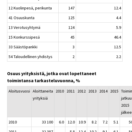
12 Kuolinpesä, perikunta
147
12.4
41 Osuuskunta
125
4.4
13 Verotusyhtymä
124
5.9
15 Konkurssipesä
45
46.4
33 Säästöpankki
3
12.5
54 Taloudellinen yhdistys
2
2.2
Osuus yrityksistä, jotka ovat lopettaneet
toimintansa tarkasteluvuonna, %
Aloitusvuosi
Aloittaneita
2010
2011
2012
2013
2014
2015
Toimi
yrityksiä
jatkuu
2015
jälkee
2010
33 100
6.0
12.0
10.9
8.2
7.2
5.1
5
2011
32 387
..
5.8
12.4
10.2
9.1
6.1
5