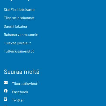
StatFin-tietokanta
Tilastotietokannat
Suomi lukuina
Rahanarvonmuunnin
Tulevat julkaisut
Tutkimusaineistot
Seuraa meitä
Tilaa uutisviesti
Facebook
Twitter