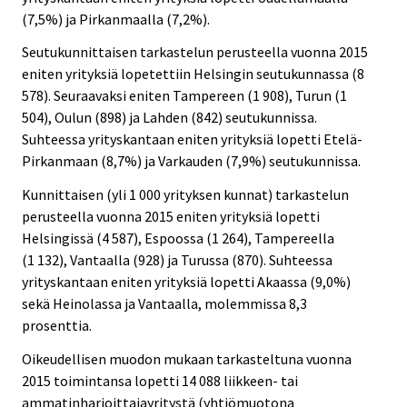
(7,5%) ja Pirkanmaalla (7,2%).
Seutukunnittaisen tarkastelun perusteella vuonna 2015
eniten yrityksiä lopetettiin Helsingin seutukunnassa (8
578). Seuraavaksi eniten Tampereen (1 908), Turun (1
504), Oulun (898) ja Lahden (842) seutukunnissa.
Suhteessa yrityskantaan eniten yrityksiä lopetti Etelä-
Pirkanmaan (8,7%) ja Varkauden (7,9%) seutukunnissa.
Kunnittaisen (yli 1 000 yrityksen kunnat) tarkastelun
perusteella vuonna 2015 eniten yrityksiä lopetti
Helsingissä (4 587), Espoossa (1 264), Tampereella
(1 132), Vantaalla (928) ja Turussa (870). Suhteessa
yrityskantaan eniten yrityksiä lopetti Akaassa (9,0%)
sekä Heinolassa ja Vantaalla, molemmissa 8,3
prosenttia.
Oikeudellisen muodon mukaan tarkasteltuna vuonna
2015 toimintansa lopetti 14 088 liikkeen- tai
ammatinharjoittajayritystä (yhtiömuotona