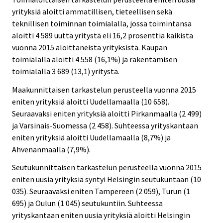
yrityksiä aloitti ammatillisen, tieteellisen sekä
teknillisen toiminnan toimialalla, jossa toimintansa
aloitti 4 589 uutta yritystä eli 16,2 prosenttia kaikista
vuonna 2015 aloittaneista yrityksistä. Kaupan
toimialalla aloitti 4 558 (16,1%) ja rakentamisen
toimialalla 3 689 (13,1) yritystä.
Maakunnittaisen tarkastelun perusteella vuonna 2015
eniten yrityksiä aloitti Uudellamaalla (10 658).
Seuraavaksi eniten yrityksiä aloitti Pirkanmaalla (2 499)
ja Varsinais-Suomessa (2 458). Suhteessa yrityskantaan
eniten yrityksiä aloitti Uudellamaalla (8,7%) ja
Ahvenanmaalla (7,9%).
Seutukunnittaisen tarkastelun perusteella vuonna 2015
eniten uusia yrityksiä syntyi Helsingin seutukuntaan (10
035). Seuraavaksi eniten Tampereen (2 059), Turun (1
695) ja Oulun (1 045) seutukuntiin. Suhteessa
yrityskantaan eniten uusia yrityksiä aloitti Helsingin