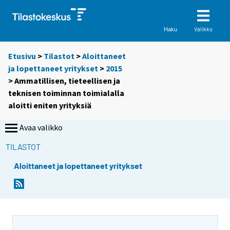
Valikko
Haku
Etusivu
>
Tilastot
>
Aloittaneet
ja lopettaneet yritykset
>
2015
> Ammatillisen, tieteellisen ja
teknisen toiminnan toimialalla
aloitti eniten yrityksiä
Avaa valikko
TILASTOT
Aloittaneet ja lopettaneet yritykset