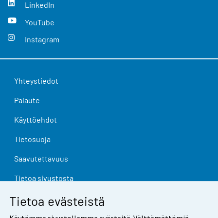
LinkedIn
YouTube
Instagram
Yhteystiedot
Palaute
Käyttöehdot
Tietosuoja
Saavutettavuus
Tietoa sivustosta
Evästeasetukset
Tietoa evästeistä