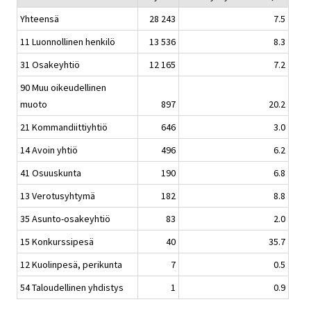
Yhteensä
28 243
7.5
11 Luonnollinen henkilö
13 536
8.3
31 Osakeyhtiö
12 165
7.2
90 Muu oikeudellinen
muoto
897
20.2
21 Kommandiittiyhtiö
646
3.0
14 Avoin yhtiö
496
6.2
41 Osuuskunta
190
6.8
13 Verotusyhtymä
182
8.8
35 Asunto-osakeyhtiö
83
2.0
15 Konkurssipesä
40
35.7
12 Kuolinpesä, perikunta
7
0.5
54 Taloudellinen yhdistys
1
0.9