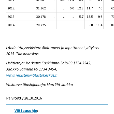
2012
31 162
..
..
6.0
12.3
11.7
7.6
6
2013
30 178
..
..
..
5.7
13.5
9.6
7
2014
28 725
..
..
..
..
5.8
11.4
8
Lähde: Yritysrekisteri: Aloittaneet ja lopettaneet yritykset
2015. Tilastokeskus
Lisätietoja: Marketta Kaskirinne-Salo 09 1734 3542,
Jaakko Salmela 09 1734 3454,
yritys.rekisteri@tilastokeskus.fi
Vastaava tilastojohtaja: Mari Ylä-Jarkko
Päivitetty 28.10.2016
Viittausohje
: