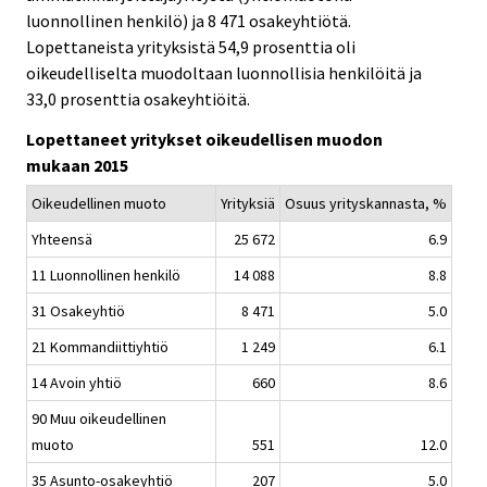
luonnollinen henkilö) ja 8 471 osakeyhtiötä.
Lopettaneista yrityksistä 54,9 prosenttia oli
oikeudelliselta muodoltaan luonnollisia henkilöitä ja
33,0 prosenttia osakeyhtiöitä.
Lopettaneet yritykset oikeudellisen muodon
mukaan 2015
Oikeudellinen muoto
Yrityksiä
Osuus yrityskannasta, %
Yhteensä
25 672
6.9
11 Luonnollinen henkilö
14 088
8.8
31 Osakeyhtiö
8 471
5.0
21 Kommandiittiyhtiö
1 249
6.1
14 Avoin yhtiö
660
8.6
90 Muu oikeudellinen
muoto
551
12.0
35 Asunto-osakeyhtiö
207
5.0