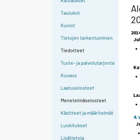
Katsaukset
Al
Taulukot
2
Kuviot
201
Tietojen tarkentuminen
Ju
Tiedotteet
Tuote- ja palvelutarjonta
Ka
Kuvaus
Laatuselosteet
La
Menetelmäselosteet
Käsitteet ja määritelmät
4.
J
Luokitukset
Lisätietoja