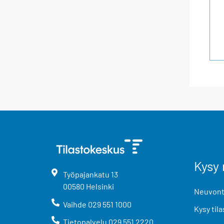
Kysy 
Työpajankatu
13
00580
Helsinki
Neuvonta
Vaihde
029 551 1000
Kysy tila
Tietopalvelu
029 551 2220