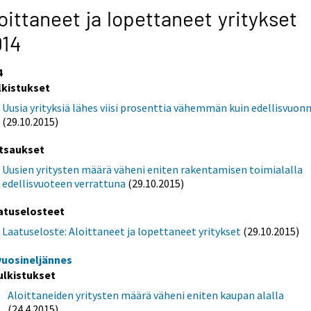
oittaneet ja lopettaneet yritykset
014
4
lkistukset
Uusia yrityksiä lähes viisi prosenttia vähemmän kuin edellisvuon
(29.10.2015)
tsaukset
Uusien yritysten määrä väheni eniten rakentamisen toimialalla
edellisvuoteen verrattuna
(29.10.2015)
atuselosteet
Laatuseloste: Aloittaneet ja lopettaneet yritykset
(29.10.2015)
 vuosineljännes
ulkistukset
Aloittaneiden yritysten määrä väheni eniten kaupan alalla
(24.4.2015)