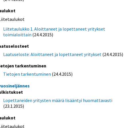
aulukot
Liitetaulukot
Liitetaulukko 1. Aloittaneet ja lopettaneet yritykset
toimialoittain
(24.4.2015)
aatuselosteet
Laatuseloste: Aloittaneet ja lopettaneet yritykset
(24.4.2015)
ietojen tarkentuminen
Tietojen tarkentuminen
(24.4.2015)
 vuosineljännes
ulkistukset
Lopettaneiden yritysten määrä lisääntyi huomattavasti
(23.1.2015)
aulukot
Liitetaulukot