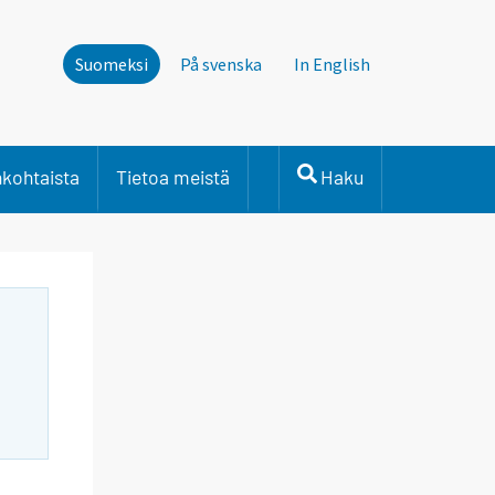
Suomeksi
På svenska
In English
nkohtaista
Tietoa meistä
Haku