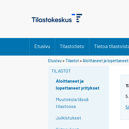
Etusivu
Tilastotieto
Tietoa tilastoist
Etusivu
>
Tilastot
>
Aloittaneet ja lopettaneet
TILASTOT
Aloittaneet ja
T
lopettaneet yritykset
5
Muutoksia tässä
tilastossa
S
Julkistukset