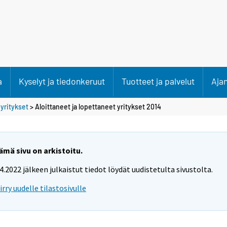
a
Kyselyt ja tiedonkeruut
Tuotteet ja palvelut
Aja
 yritykset
> Aloittaneet ja lopettaneet yritykset 2014
ämä sivu on arkistoitu.
.4.2022 jälkeen julkaistut tiedot löydät uudistetulta sivustolta.
iirry uudelle tilastosivulle