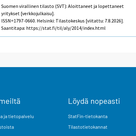
Suomen virallinen tilasto (SVT): Aloittaneet ja lopettaneet
yritykset [verkkojulkaisu].
ISSN=1797-0660. Helsinki: Tilastokeskus [viitattu: 7.8.2026].
Saantitapa: https://stat.fi/til/aly/2014/index.html
meiltä
Löydä nopeasti
 ja tietopalvelu
StatFin-tietokanta
stoista
Tilastotietokannat