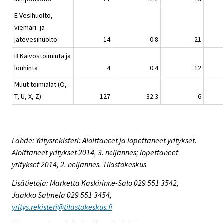
E Vesihuolto,
viemäri- ja
jätevesihuolto
14
0.8
21
B Kaivostoiminta ja
louhinta
4
0.4
12
Muut toimialat (O,
T, U, X, Z)
127
32.3
6
Lähde: Yritysrekisteri: Aloittaneet ja lopettaneet yritykset.
Aloittaneet yritykset 2014, 3. neljännes; lopettaneet
yritykset 2014, 2. neljännes. Tilastokeskus
Lisätietoja: Marketta Kaskirinne-Salo 029 551 3542,
Jaakko Salmela 029 551 3454,
yritys.rekisteri@tilastokeskus.fi