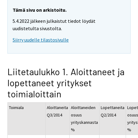
Tämä sivu on arkistoitu.
5.4.2022 jälkeen julkaistut tiedot löydät
uudistetulta sivustolta.
Siirry uudelle tilastosivulle
Liitetaulukko 1. Aloittaneet ja
lopettaneet yritykset
toimialoittain
Toimiala
Aloittaneita
Aloittaneiden
Lopettaneita
Lopet
Q3/2014
osuus
Q2/2014
osuu
yrityskannasta
yrity
%
%