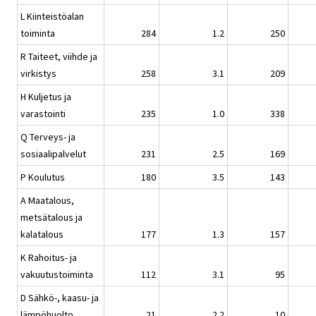
L Kiinteistöalan
toiminta
284
1.2
250
R Taiteet, viihde ja
virkistys
258
3.1
209
H Kuljetus ja
varastointi
235
1.0
338
Q Terveys- ja
sosiaalipalvelut
231
2.5
169
P Koulutus
180
3.5
143
A Maatalous,
metsätalous ja
kalatalous
177
1.3
157
K Rahoitus- ja
vakuutustoiminta
112
3.1
95
D Sähkö-, kaasu- ja
lämpöhuolto
21
2.2
10