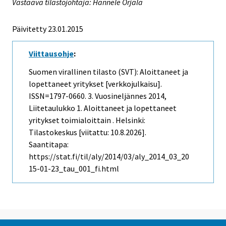
Vastaava tilastojohtaja: Hannele Orjala
Päivitetty 23.01.2015
Viittausohje
:
Suomen virallinen tilasto (SVT): Aloittaneet ja
lopettaneet yritykset [verkkojulkaisu].
ISSN=1797-0660.
3. Vuosineljännes
2014,
Liitetaulukko 1. Aloittaneet ja lopettaneet
yritykset toimialoittain . Helsinki:
Tilastokeskus [viitattu: 10.8.2026].
Saantitapa:
https://stat.fi/til/aly/2014/03/aly_2014_03_20
15-01-23_tau_001_fi.html