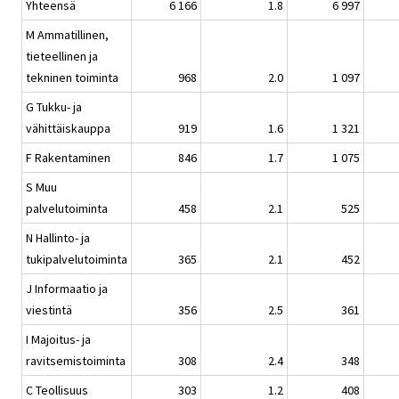
Yhteensä
6 166
1.8
6 997
M Ammatillinen,
tieteellinen ja
tekninen toiminta
968
2.0
1 097
G Tukku- ja
vähittäiskauppa
919
1.6
1 321
F Rakentaminen
846
1.7
1 075
S Muu
palvelutoiminta
458
2.1
525
N Hallinto- ja
tukipalvelutoiminta
365
2.1
452
J Informaatio ja
viestintä
356
2.5
361
I Majoitus- ja
ravitsemistoiminta
308
2.4
348
C Teollisuus
303
1.2
408