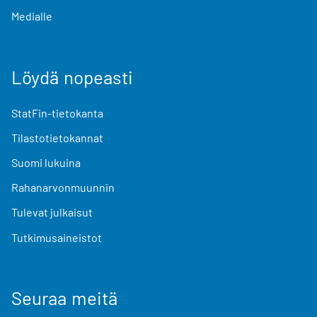
Medialle
Löydä nopeasti
StatFin-tietokanta
Tilastotietokannat
Suomi lukuina
Rahanarvonmuunnin
Tulevat julkaisut
Tutkimusaineistot
Seuraa meitä