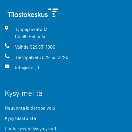
Työpajankatu
13
00580
Helsinki
Vaihde
029 551 1000
Tietopalvelu
029 551 2220
info@stat.fi
Kysy meiltä
Neuvonta ja tietopalvelu
Kysy tilastoista
Usein kysytyt kysymykset