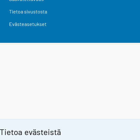
Tietoa sivustosta
Evästeasetukset
Tietoa evästeistä