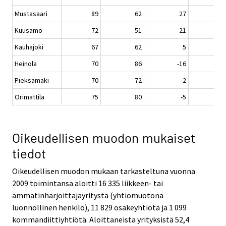
Mustasaari
89
62
27
Kuusamo
72
51
21
Kauhajoki
67
62
5
Heinola
70
86
-16
Pieksämäki
70
72
-2
Orimattila
75
80
-5
Oikeudellisen muodon mukaiset
tiedot
Oikeudellisen muodon mukaan tarkasteltuna vuonna
2009 toimintansa aloitti 16 335 liikkeen- tai
ammatinharjoittajayritystä (yhtiömuotona
luonnollinen henkilö), 11 829 osakeyhtiötä ja 1 099
kommandiittiyhtiötä. Aloittaneista yrityksistä 52,4