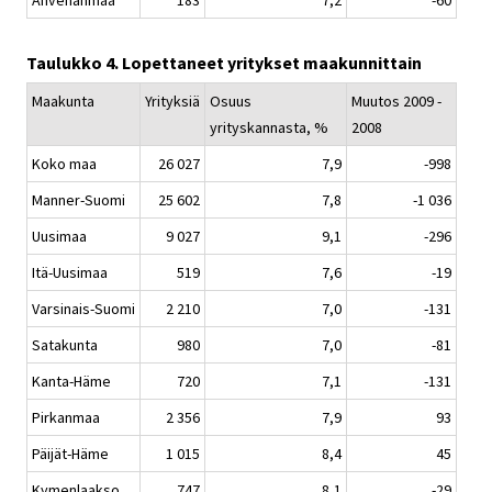
Ahvenanmaa
183
7,2
-60
Taulukko 4. Lopettaneet yritykset maakunnittain
Maakunta
Yrityksiä
Osuus
Muutos 2009 -
yrityskannasta, %
2008
Koko maa
26 027
7,9
-998
Manner-Suomi
25 602
7,8
-1 036
Uusimaa
9 027
9,1
-296
Itä-Uusimaa
519
7,6
-19
Varsinais-Suomi
2 210
7,0
-131
Satakunta
980
7,0
-81
Kanta-Häme
720
7,1
-131
Pirkanmaa
2 356
7,9
93
Päijät-Häme
1 015
8,4
45
Kymenlaakso
747
8,1
-29