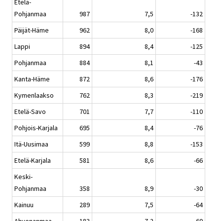
Etelä-
Pohjanmaa
987
7,5
-132
Päijät-Häme
962
8,0
-168
Lappi
894
8,4
-125
Pohjanmaa
884
8,1
-43
Kanta-Häme
872
8,6
-176
Kymenlaakso
762
8,3
-219
Etelä-Savo
701
7,7
-110
Pohjois-Karjala
695
8,4
-76
Itä-Uusimaa
599
8,8
-153
Etelä-Karjala
581
8,6
-66
Keski-
Pohjanmaa
358
8,9
-30
Kainuu
289
7,5
-64