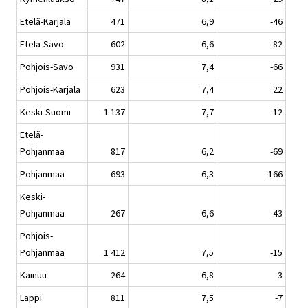
Etelä-Karjala
471
6,9
-46
Etelä-Savo
602
6,6
-82
Pohjois-Savo
931
7,4
-66
Pohjois-Karjala
623
7,4
22
Keski-Suomi
1 137
7,7
-12
Etelä-
Pohjanmaa
817
6,2
-69
Pohjanmaa
693
6,3
-166
Keski-
Pohjanmaa
267
6,6
-43
Pohjois-
Pohjanmaa
1 412
7,5
-15
Kainuu
264
6,8
-3
Lappi
811
7,5
-7