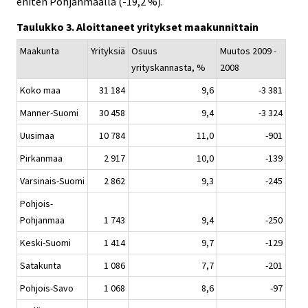
eniten Pohjanmaalla (-19,2 %).
Taulukko 3. Aloittaneet yritykset maakunnittain
Maakunta
Yrityksiä
Osuus
Muutos 2009 -
yrityskannasta, %
2008
Koko maa
31 184
9,6
-3 381
Manner-Suomi
30 458
9,4
-3 324
Uusimaa
10 784
11,0
-901
Pirkanmaa
2 917
10,0
-139
Varsinais-Suomi
2 862
9,3
-245
Pohjois-
Pohjanmaa
1 743
9,4
-250
Keski-Suomi
1 414
9,7
-129
Satakunta
1 086
7,7
-201
Pohjois-Savo
1 068
8,6
-97