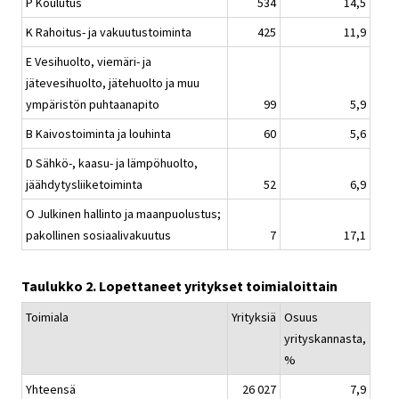
P Koulutus
534
14,5
K Rahoitus- ja vakuutustoiminta
425
11,9
E Vesihuolto, viemäri- ja
jätevesihuolto, jätehuolto ja muu
ympäristön puhtaanapito
99
5,9
B Kaivostoiminta ja louhinta
60
5,6
D Sähkö-, kaasu- ja lämpöhuolto,
jäähdytysliiketoiminta
52
6,9
O Julkinen hallinto ja maanpuolustus;
pakollinen sosiaalivakuutus
7
17,1
Taulukko 2. Lopettaneet yritykset toimialoittain
Toimiala
Yrityksiä
Osuus
yrityskannasta,
%
Yhteensä
26 027
7,9