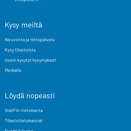
Kysy meiltä
Neuvonta ja tietopalvelu
Kysy tilastoista
Usein kysytyt kysymykset
Medialle
Löydä nopeasti
StatFin-tietokanta
Tilastotietokannat
Suomi lukuina