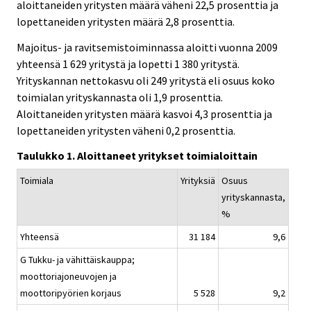
aloittaneiden yritysten määrä väheni 22,5 prosenttia ja
lopettaneiden yritysten määrä 2,8 prosenttia.
Majoitus- ja ravitsemistoiminnassa aloitti vuonna 2009
yhteensä 1 629 yritystä ja lopetti 1 380 yritystä.
Yrityskannan nettokasvu oli 249 yritystä eli osuus koko
toimialan yrityskannasta oli 1,9 prosenttia.
Aloittaneiden yritysten määrä kasvoi 4,3 prosenttia ja
lopettaneiden yritysten väheni 0,2 prosenttia.
Taulukko 1. Aloittaneet yritykset toimialoittain
Toimiala
Yrityksiä
Osuus
yrityskannasta,
%
Yhteensä
31 184
9,6
G Tukku- ja vähittäiskauppa;
moottoriajoneuvojen ja
moottoripyörien korjaus
5 528
9,2