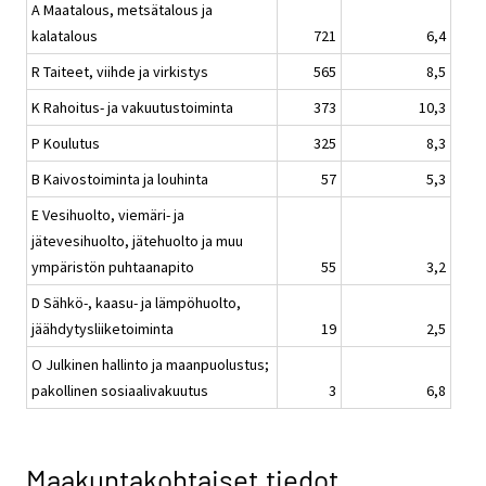
A Maatalous, metsätalous ja
kalatalous
721
6,4
R Taiteet, viihde ja virkistys
565
8,5
K Rahoitus- ja vakuutustoiminta
373
10,3
P Koulutus
325
8,3
B Kaivostoiminta ja louhinta
57
5,3
E Vesihuolto, viemäri- ja
jätevesihuolto, jätehuolto ja muu
ympäristön puhtaanapito
55
3,2
D Sähkö-, kaasu- ja lämpöhuolto,
jäähdytysliiketoiminta
19
2,5
O Julkinen hallinto ja maanpuolustus;
pakollinen sosiaalivakuutus
3
6,8
Maakuntakohtaiset tiedot