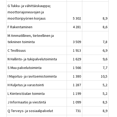
G Tukku- ja vähittäiskauppa;
moottoriajoneuvojen ja
moottoripyörien korjaus
5 302
8,9
F Rakentaminen
4 281
8,6
M Ammatillinen, tieteellinen ja
tekninen toiminta
3 509
7,8
C Teollisuus
1 913
6,9
N Hallinto- ja tukipalvelutoiminta
1 629
9,6
S Muu palvelutoiminta
1 566
7,7
I Majoitus- ja ravitsemistoiminta
1 380
10,5
H Kuljetus ja varastointi
1 287
5,2
L Kiinteistöalan toiminta
1 199
5,2
J Informaatio ja viestintä
1 099
8,5
Q Terveys- ja sosiaalipalvelut
731
8,9