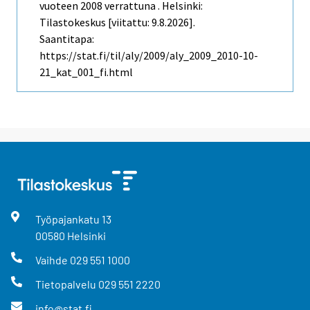
vuoteen 2008 verrattuna . Helsinki:
Tilastokeskus [viitattu: 9.8.2026].
Saantitapa:
https://stat.fi/til/aly/2009/aly_2009_2010-10-
21_kat_001_fi.html
Työpajankatu
13
00580
Helsinki
Vaihde
029 551 1000
Tietopalvelu
029 551 2220
info@stat.fi