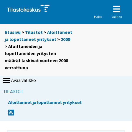
Valikko
Haku
Etusivu
>
Tilastot
>
Aloittaneet
ja lopettaneet yritykset
>
2009
> Aloittaneiden ja
lopettaneiden yritysten
määrät laskivat vuoteen 2008
verrattuna
Avaa valikko
TILASTOT
Aloittaneet ja lopettaneet yritykset