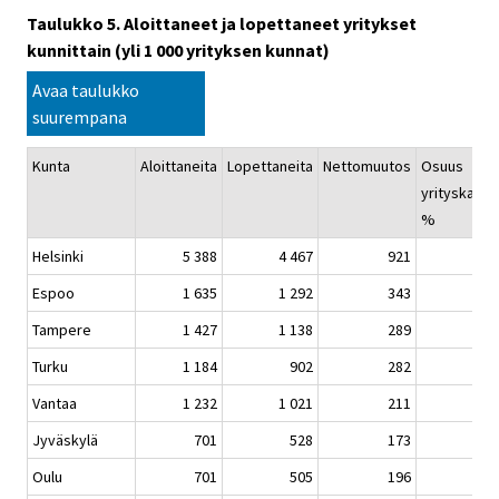
Taulukko 5. Aloittaneet ja lopettaneet yritykset
kunnittain (yli 1 000 yrityksen kunnat)
Avaa taulukko
suurempana
Kunta
Aloittaneita
Lopettaneita
Nettomuutos
Osuus
yrityskanna
%
Helsinki
5 388
4 467
921
Espoo
1 635
1 292
343
Tampere
1 427
1 138
289
Turku
1 184
902
282
Vantaa
1 232
1 021
211
Jyväskylä
701
528
173
Oulu
701
505
196