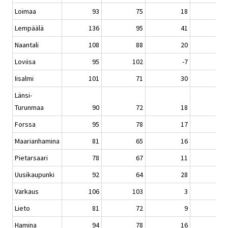
Loimaa
93
75
18
Lempäälä
136
95
41
Naantali
108
88
20
Loviisa
95
102
-7
Iisalmi
101
71
30
Länsi-
Turunmaa
90
72
18
Forssa
95
78
17
Maarianhamina
81
65
16
Pietarsaari
78
67
11
Uusikaupunki
92
64
28
Varkaus
106
103
3
Lieto
81
72
9
Hamina
94
78
16