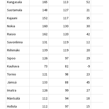
Kangasala
165
113
52
Sastamala
148
127
21
Kajaani
152
117
35
Nokia
160
130
30
Raisio
162
120
42
Savonlinna
131
119
12
Riihimäki
139
119
20
Sipoo
126
97
29
Kauhava
73
82
-9
Tornio
121
98
23
Jämsä
133
88
45
Imatra
126
99
27
Mäntsälä
112
94
18
Hollola
112
97
15