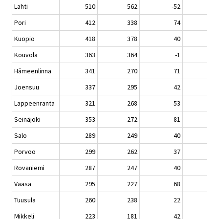
Lahti
510
562
-52
Pori
412
338
74
Kuopio
418
378
40
Kouvola
363
364
-1
Hämeenlinna
341
270
71
Joensuu
337
295
42
Lappeenranta
321
268
53
Seinäjoki
353
272
81
Salo
289
249
40
Porvoo
299
262
37
Rovaniemi
287
247
40
Vaasa
295
227
68
Tuusula
260
238
22
Mikkeli
223
181
42