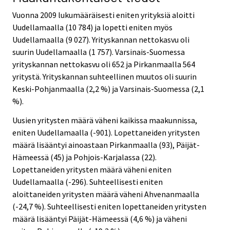
Vuonna 2009 lukumääräisesti eniten yrityksiä aloitti
Uudellamaalla (10 784) ja lopetti eniten myös
Uudellamaalla (9 027). Yrityskannan nettokasvu oli
suurin Uudellamaalla (1 757). Varsinais-Suomessa
yrityskannan nettokasvu oli 652 ja Pirkanmaalla 564
yritystä. Yrityskannan suhteellinen muutos oli suurin
Keski-Pohjanmaalla (2,2 %) ja Varsinais-Suomessa (2,1
%).
Uusien yritysten määrä väheni kaikissa maakunnissa,
eniten Uudellamaalla (-901). Lopettaneiden yritysten
määrä lisääntyi ainoastaan Pirkanmaalla (93), Päijät-
Hämeessä (45) ja Pohjois-Karjalassa (22).
Lopettaneiden yritysten määrä väheni eniten
Uudellamaalla (-296). Suhteellisesti eniten
aloittaneiden yritysten määrä väheni Ahvenanmaalla
(-24,7 %). Suhteellisesti eniten lopettaneiden yritysten
määrä lisääntyi Päijät-Hämeessä (4,6 %) ja väheni