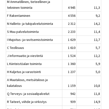
M Ammatillinen, tieteellinen ja
tekninen toiminta
4 945
11,3
F Rakentaminen
4 556
9,2
N Hallinto- ja tukipalvelutoiminta
2 312
14,2
S Muu palvelutoiminta
2 233
11,4
I Majoitus- ja ravitsemistoiminta
1 629
12,7
C Teollisuus
1 610
5,7
J Informaatio ja viestintä
1 524
12,2
L Kiinteistöalan toiminta
1 360
5,9
H Kuljetus ja varastointi
1 237
5,0
A Maatalous, metsätalous ja
kalatalous
1 159
10,8
Q Terveys- ja sosiaalipalvelut
942
11,8
R Taiteet, viihde ja virkistys
939
14,9