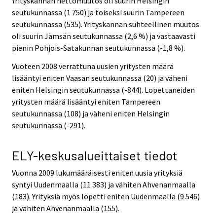
Yrityskannan nettomuutos oli suurin Helsingin
seutukunnassa (1 750) ja toiseksi suurin Tampereen
seutukunnassa (535). Yrityskannan suhteellinen muutos
oli suurin Jämsän seutukunnassa (2,6 %) ja vastaavasti
pienin Pohjois-Satakunnan seutukunnassa (-1,8 %).
Vuoteen 2008 verrattuna uusien yritysten määrä
lisääntyi eniten Vaasan seutukunnassa (20) ja väheni
eniten Helsingin seutukunnassa (-844). Lopettaneiden
yritysten määrä lisääntyi eniten Tampereen
seutukunnassa (108) ja väheni eniten Helsingin
seutukunnassa (-291).
ELY-keskusalueittaiset tiedot
Vuonna 2009 lukumääräisesti eniten uusia yrityksiä
syntyi Uudenmaalla (11 383) ja vähiten Ahvenanmaalla
(183). Yrityksiä myös lopetti eniten Uudenmaalla (9 546)
ja vähiten Ahvenanmaalla (155).