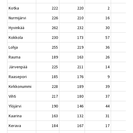
Kotka
222
220
2
Nurmijärvi
226
210
16
Hyvinkää
262
232
30
Kokkola
230
173
57
Lohja
255
219
36
Rauma
189
163
26
Järvenpää
225
211
14
Raasepori
185
176
9
Kirkkonummi
228
189
39
Vihti
217
180
37
Ylöjärvi
190
146
44
Kaarina
163
132
31
Kerava
184
167
17