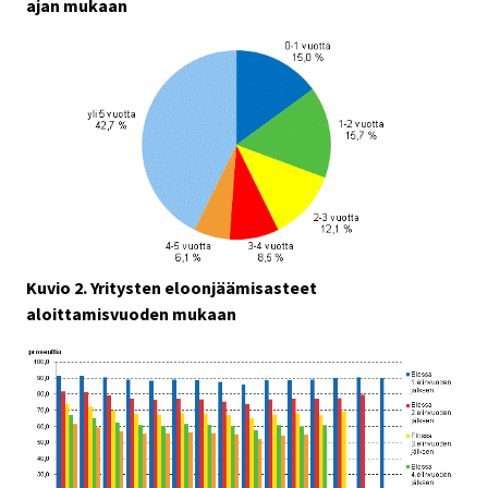
ajan mukaan
Kuvio 2. Yritysten eloonjäämisasteet
aloittamisvuoden mukaan