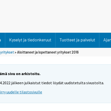
a
Kyselyt ja tiedonkeruut
Tuotteet ja palvelut
Aja
 yritykset
> Aloittaneet ja lopettaneet yritykset 2016
ämä sivu on arkistoitu.
.4.2022 jälkeen julkaistut tiedot löydät uudistetulta sivustolta.
iirry uudelle tilastosivulle