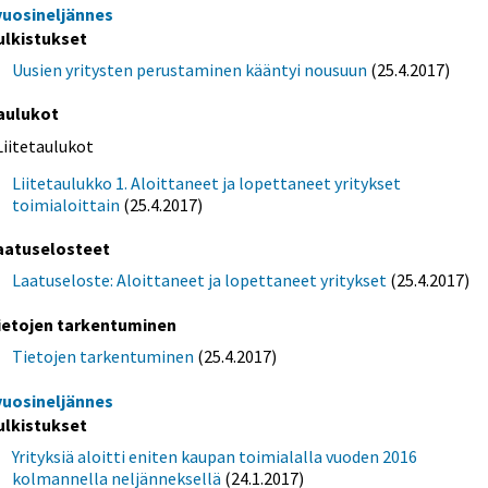
 vuosineljännes
ulkistukset
Uusien yritysten perustaminen kääntyi nousuun
(25.4.2017)
aulukot
Liitetaulukot
Liitetaulukko 1. Aloittaneet ja lopettaneet yritykset
toimialoittain
(25.4.2017)
aatuselosteet
Laatuseloste: Aloittaneet ja lopettaneet yritykset
(25.4.2017)
ietojen tarkentuminen
Tietojen tarkentuminen
(25.4.2017)
 vuosineljännes
ulkistukset
Yrityksiä aloitti eniten kaupan toimialalla vuoden 2016
kolmannella neljänneksellä
(24.1.2017)