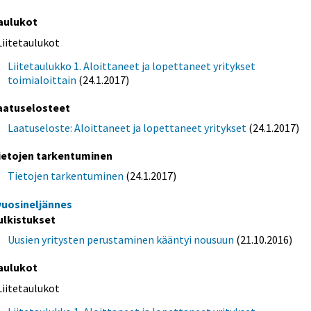
aulukot
Liitetaulukot
Liitetaulukko 1. Aloittaneet ja lopettaneet yritykset
toimialoittain
(24.1.2017)
aatuselosteet
Laatuseloste: Aloittaneet ja lopettaneet yritykset
(24.1.2017)
ietojen tarkentuminen
Tietojen tarkentuminen
(24.1.2017)
 vuosineljännes
ulkistukset
Uusien yritysten perustaminen kääntyi nousuun
(21.10.2016)
aulukot
Liitetaulukot