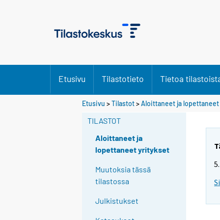
Etusivu
Tilastotieto
Tietoa tilastoist
Etusivu
>
Tilastot
>
Aloittaneet ja lopettaneet
TILASTOT
Aloittaneet ja
T
lopettaneet yritykset
5
Muutoksia tässä
tilastossa
S
Julkistukset