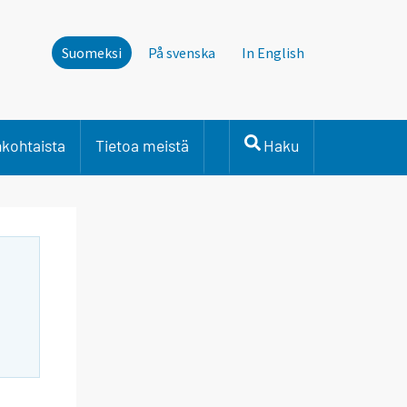
Suomeksi
På svenska
In English
nkohtaista
Tietoa meistä
Haku