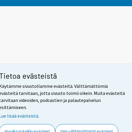
Tietoa evästeistä
Käytämme sivustollamme evästeitä. Välttämättömiä
evästeitä tarvitaan, jotta sivusto toimii oikein. Muita evästeitä
tarvitaan videoiden, podcastien ja palautepalvelun
esittämiseen.
Lue lisää evästeistä.
Hyväksyn kaikki evästeet
Vain välttämättömät evästeet