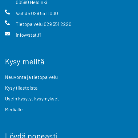
00580
Helsinki
Vaihde
029 551 1000
Tietopalvelu
029 551 2220
info@stat.fi
Kysy meiltä
Neuvonta ja tietopalvelu
Kysy tilastoista
Usein kysytyt kysymykset
Medialle
Löydä nopeasti