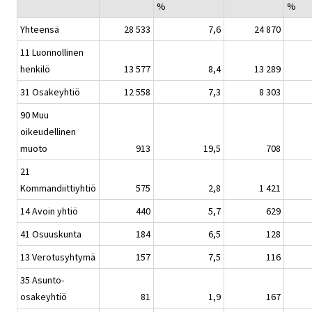
%
%
Yhteensä
28 533
7,6
24 870
11 Luonnollinen
henkilö
13 577
8,4
13 289
31 Osakeyhtiö
12 558
7,3
8 303
90 Muu
oikeudellinen
muoto
913
19,5
708
21
Kommandiittiyhtiö
575
2,8
1 421
14 Avoin yhtiö
440
5,7
629
41 Osuuskunta
184
6,5
128
13 Verotusyhtymä
157
7,5
116
35 Asunto-
osakeyhtiö
81
1,9
167