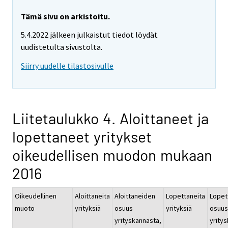
Tämä sivu on arkistoitu.
5.4.2022 jälkeen julkaistut tiedot löydät
uudistetulta sivustolta.
Siirry uudelle tilastosivulle
Liitetaulukko 4. Aloittaneet ja
lopettaneet yritykset
oikeudellisen muodon mukaan
2016
Oikeudellinen
Aloittaneita
Aloittaneiden
Lopettaneita
Lopet
muoto
yrityksiä
osuus
yrityksiä
osuus
yrityskannasta,
yrity