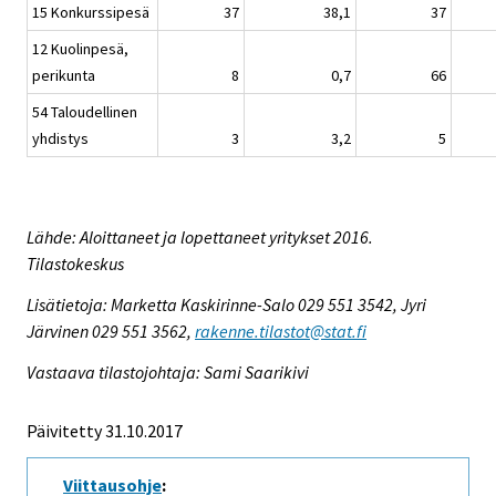
15 Konkurssipesä
37
38,1
37
12 Kuolinpesä,
perikunta
8
0,7
66
54 Taloudellinen
yhdistys
3
3,2
5
Lähde: Aloittaneet ja lopettaneet yritykset 2016.
Tilastokeskus
Lisätietoja: Marketta Kaskirinne-Salo 029 551 3542, Jyri
Järvinen 029 551 3562,
rakenne.tilastot@stat.fi
Vastaava tilastojohtaja: Sami Saarikivi
Päivitetty 31.10.2017
Viittausohje
: