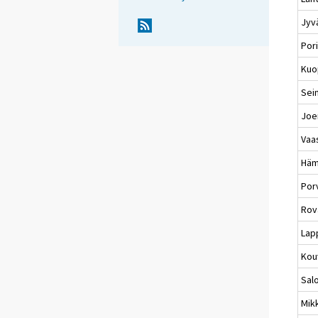
Jyv
Por
Kuo
Sei
Joe
Vaa
Häm
Por
Rov
Lap
Kou
Sal
Mikk