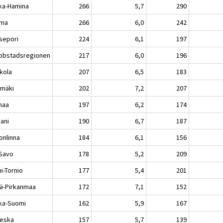
ka-Hamina
266
5,7
290
uma
266
6,0
242
sepori
224
6,1
197
obstadsregionen
217
6,0
196
kola
207
6,5
183
imäki
202
7,2
207
maa
197
6,2
174
aani
190
6,7
187
onlinna
184
6,1
156
-Savo
178
5,2
209
i-Tornio
177
5,4
201
lä-Pirkanmaa
172
7,1
152
ka-Suomi
162
5,9
167
ieska
157
5,7
139