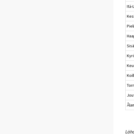
Itä-
Kesk
Piel
Haa
Sis
Kyr
Keu
Koil
Tor
Jou
Åla
Lähd