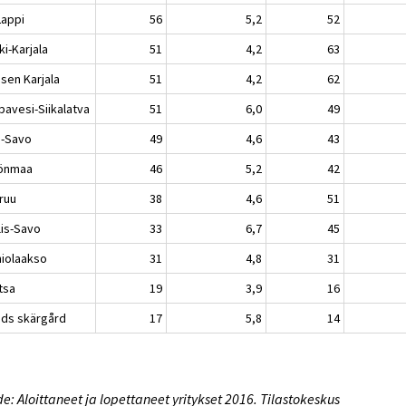
Lappi
56
5,2
52
i-Karjala
51
4,2
63
isen Karjala
51
4,2
62
pavesi-Siikalatva
51
6,0
49
ä-Savo
49
4,6
43
önmaa
46
5,2
42
ruu
38
4,6
51
lis-Savo
33
6,7
45
niolaakso
31
4,8
31
tsa
19
3,9
16
nds skärgård
17
5,8
14
e: Aloittaneet ja lopettaneet yritykset 2016. Tilastokeskus