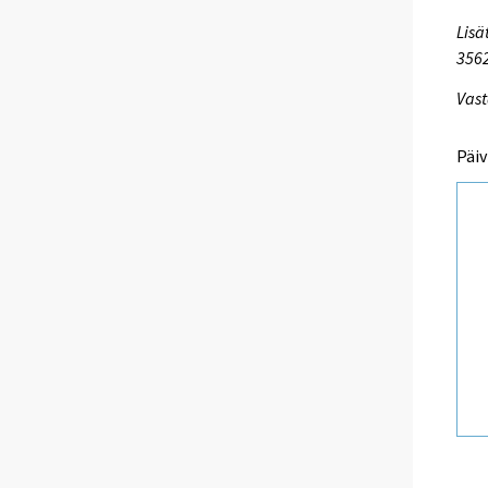
Lisä
356
Vast
Päiv