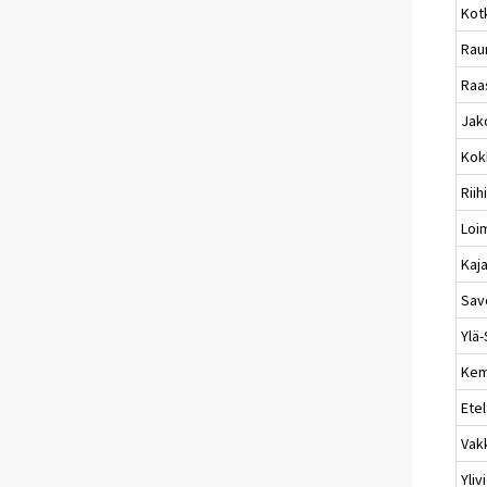
Kot
Ra
Raa
Jak
Kok
Riih
Loi
Kaj
Sav
Ylä
Kem
Ete
Vak
Yliv