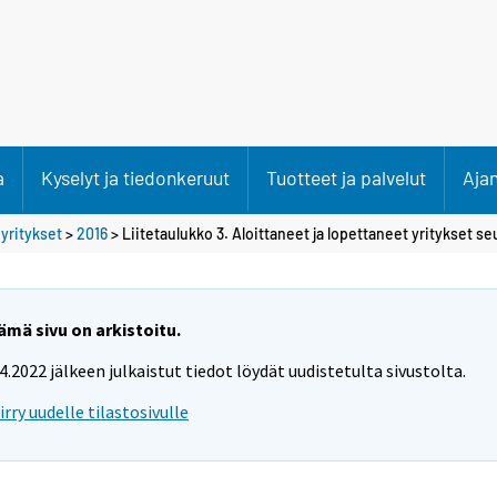
a
Kyselyt ja tiedonkeruut
Tuotteet ja palvelut
Aja
 yritykset
>
2016
> Liitetaulukko 3. Aloittaneet ja lopettaneet yritykset s
ämä sivu on arkistoitu.
.4.2022 jälkeen julkaistut tiedot löydät uudistetulta sivustolta.
iirry uudelle tilastosivulle