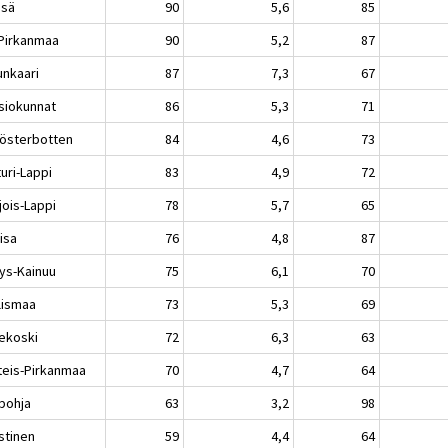
sä
90
5,6
85
-Pirkanmaa
90
5,2
87
unkaari
87
7,3
67
siokunnat
86
5,3
71
österbotten
84
4,6
73
uri-Lappi
83
4,9
72
jois-Lappi
78
5,7
65
isa
76
4,8
87
ys-Kainuu
75
6,1
70
llismaa
73
5,3
69
ekoski
72
6,3
63
teis-Pirkanmaa
70
4,7
64
pohja
63
3,2
98
stinen
59
4,4
64