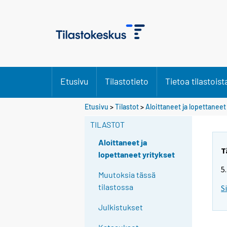
Etusivu
Tilastotieto
Tietoa tilastoist
Etusivu
>
Tilastot
>
Aloittaneet ja lopettaneet
TILASTOT
Aloittaneet ja
T
lopettaneet yritykset
5
Muutoksia tässä
tilastossa
S
Julkistukset