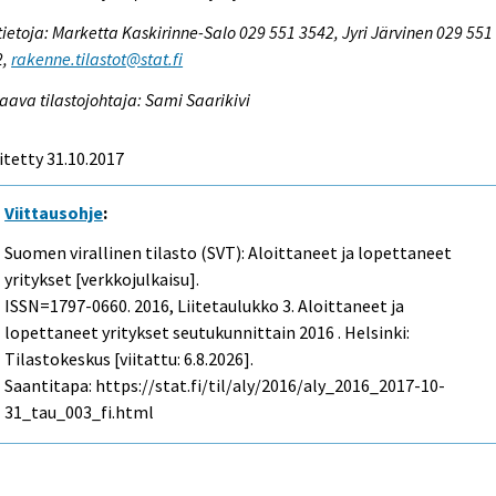
tietoja: Marketta Kaskirinne-Salo 029 551 3542, Jyri Järvinen 029 551
2,
rakenne.tilastot@stat.fi
aava tilastojohtaja: Sami Saarikivi
itetty 31.10.2017
Viittausohje
:
Suomen virallinen tilasto (SVT): Aloittaneet ja lopettaneet
yritykset [verkkojulkaisu].
ISSN=1797-0660. 2016, Liitetaulukko 3. Aloittaneet ja
lopettaneet yritykset seutukunnittain 2016 . Helsinki:
Tilastokeskus [viitattu: 6.8.2026].
Saantitapa: https://stat.fi/til/aly/2016/aly_2016_2017-10-
31_tau_003_fi.html