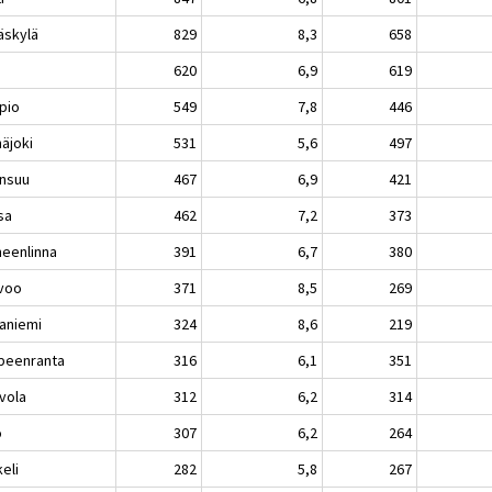
äskylä
829
8,3
658
i
620
6,9
619
pio
549
7,8
446
näjoki
531
5,6
497
nsuu
467
6,9
421
sa
462
7,2
373
eenlinna
391
6,7
380
voo
371
8,5
269
aniemi
324
8,6
219
peenranta
316
6,1
351
vola
312
6,2
314
o
307
6,2
264
eli
282
5,8
267