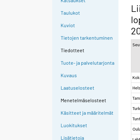
Katsaukset
Li
Taulukot
lo
Kuviot
2
Tietojen tarkentuminen
Seu
Tiedotteet
Tuote- ja palvelutarjonta
Kuvaus
Kok
Laatuselosteet
Hels
Tam
Menetelmäselosteet
Tur
Käsitteet ja määritelmät
Tun
Luokitukset
Oul
Lisätietoja
Laht