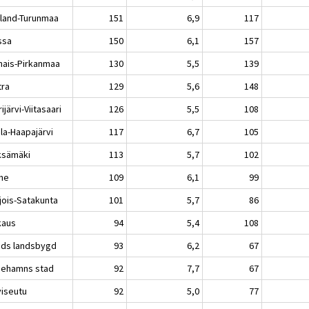
land-Turunmaa
151
6,9
117
ssa
150
6,1
157
nais-Pirkanmaa
130
5,5
139
tra
129
5,6
148
ijärvi-Viitasaari
126
5,5
108
la-Haapajärvi
117
6,7
105
ksämäki
113
5,7
102
he
109
6,1
99
jois-Satakunta
101
5,7
86
kaus
94
5,4
108
nds landsbygd
93
6,2
67
iehamns stad
92
7,7
67
viseutu
92
5,0
77