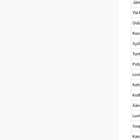
Jäm
Ylä
Oul
Kuu
Syd
Tunt
Poh
Lovi
Keh
Koi
Ään
Luo
Suu
Kau