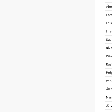
Åbo
For
Lou
Ima
Saar
Niva
Pie
Raa
Poh
Var
Åla
Mar
Jär