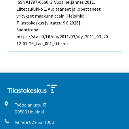
ISSN=1797-0660.
3. Vuosineljännes
2011,
Liitetaulukko 1. Aloittaneet ja lopettaneet
yritykset maakunnittain . Helsinki:
Tilastokeskus [viitattu: 9.8.2026].
Saantitapa:
https://stat.fi/til/aly/2011/03/aly_2011_03_20
12-01-26_tau_001_fi.html
Työpajankatu
13
00580
Helsinki
Vaihde
029 551 1000