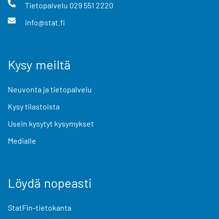
Tietopalvelu
029 551 2220
info@stat.fi
Kysy meiltä
Neuvonta ja tietopalvelu
Kysy tilastoista
Usein kysytyt kysymykset
Medialle
Löydä nopeasti
StatFin-tietokanta