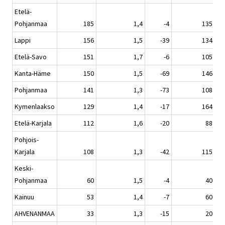
Etelä-
Pohjanmaa
185
1,4
-4
135
Lappi
156
1,5
-39
134
Etelä-Savo
151
1,7
-6
105
Kanta-Häme
150
1,5
-69
146
Pohjanmaa
141
1,3
-73
108
Kymenlaakso
129
1,4
-17
164
Etelä-Karjala
112
1,6
-20
88
Pohjois-
Karjala
108
1,3
-42
115
Keski-
Pohjanmaa
60
1,5
-4
40
Kainuu
53
1,4
-7
60
AHVENANMAA
33
1,3
-15
20