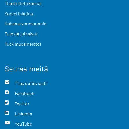
Tilastotietokannat
Suomi lukuina
Rahanarvonmuunnin
Tulevat julkaisut
Tutkimusaineistot
Seuraa meitä
Tilaa uutisviesti
Facebook
Twitter
LinkedIn
YouTube