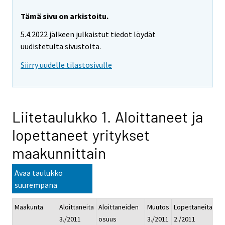
Tämä sivu on arkistoitu.
5.4.2022 jälkeen julkaistut tiedot löydät
uudistetulta sivustolta.
Siirry uudelle tilastosivulle
Liitetaulukko 1. Aloittaneet ja
lopettaneet yritykset
maakunnittain
Avaa taulukko
suurempana
Maakunta
Aloittaneita
Aloittaneiden
Muutos
Lopettaneita
Lo
3./2011
osuus
3./2011
2./2011
os