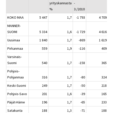
yrityskannasta
-
yr
%
3./2010
%
KOKO MAA
5 447
1,7
-1 793
4 709
MANNER-
SUOMI
5 334
1,6
-1 729
4 616
Uusimaa
1 840
1,7
-869
1 619
Pirkanmaa
559
1,9
-116
409
Varsinais-
Suomi
540
1,7
-158
365
Pohjois-
Pohjanmaa
316
1,7
-80
324
Keski-Suomi
249
1,7
-50
218
Pohjois-Savo
201
1,6
-39
165
Päijät-Häme
196
1,7
-65
233
Satakunta
188
1,3
-71
188