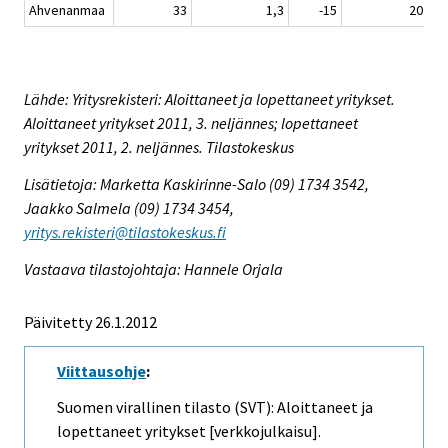
Ahvenanmaa
33
1,3
-15
20
Lähde: Yritysrekisteri: Aloittaneet ja lopettaneet yritykset.
Aloittaneet yritykset 2011, 3. neljännes; lopettaneet
yritykset 2011, 2. neljännes. Tilastokeskus
Lisätietoja: Marketta Kaskirinne-Salo (09) 1734 3542,
Jaakko Salmela (09) 1734 3454,
yritys.rekisteri@tilastokeskus.fi
Vastaava tilastojohtaja: Hannele Orjala
Päivitetty 26.1.2012
Viittausohje
:
Suomen virallinen tilasto (SVT): Aloittaneet ja
lopettaneet yritykset [verkkojulkaisu].