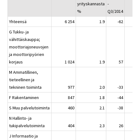
yrityskannasta
-
%
Q3/2014
Yhteensä
6 254
1.9
-62
G Tukku- ja
vähittäiskauppa;
moottoriajoneuvojen
ja moottoripyörien
korjaus
1 024
1.9
57
M Ammatillinen,
tieteellinen ja
tekninen toiminta
977
2.0
-33
F Rakentaminen
847
1.8
-44
S Muu palvelutoiminta
460
2.1
-38
N Hallinto- ja
tukipalvelutoiminta
404
2.3
26
J Informaatio ja