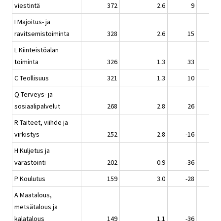
viestintä
372
2.6
9
I Majoitus- ja
ravitsemistoiminta
328
2.6
15
L Kiinteistöalan
toiminta
326
1.3
33
C Teollisuus
321
1.3
10
Q Terveys- ja
sosiaalipalvelut
268
2.8
26
R Taiteet, viihde ja
virkistys
252
2.8
-16
H Kuljetus ja
varastointi
202
0.9
-36
P Koulutus
159
3.0
-28
A Maatalous,
metsätalous ja
kalatalous
149
1.1
-36