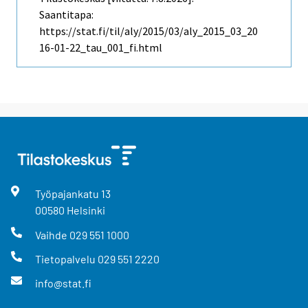
Saantitapa:
https://stat.fi/til/aly/2015/03/aly_2015_03_20
16-01-22_tau_001_fi.html
Työpajankatu
13
00580
Helsinki
Vaihde
029 551 1000
Tietopalvelu
029 551 2220
info@stat.fi