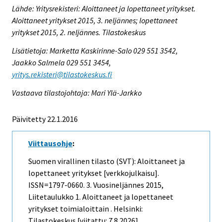
Lähde: Yritysrekisteri: Aloittaneet ja lopettaneet yritykset.
Aloittaneet yritykset 2015, 3. neljännes; lopettaneet
yritykset 2015, 2. neljännes. Tilastokeskus
Lisätietoja: Marketta Kaskirinne-Salo 029 551 3542,
Jaakko Salmela 029 551 3454,
yritys.rekisteri@tilastokeskus.fi
Vastaava tilastojohtaja: Mari Ylä-Jarkko
Päivitetty 22.1.2016
Viittausohje
:
Suomen virallinen tilasto (SVT): Aloittaneet ja
lopettaneet yritykset [verkkojulkaisu].
ISSN=1797-0660.
3. Vuosineljännes
2015,
Liitetaulukko 1. Aloittaneet ja lopettaneet
yritykset toimialoittain . Helsinki:
Tilastokeskus [viitattu: 7.8.2026].