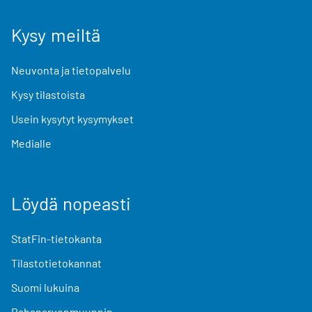
Kysy meiltä
Neuvonta ja tietopalvelu
Kysy tilastoista
Usein kysytyt kysymykset
Medialle
Löydä nopeasti
StatFin-tietokanta
Tilastotietokannat
Suomi lukuina
Rahanarvonmuunnin