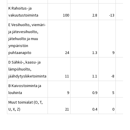
K Rahoitus- ja
vakuutustoiminta
100
2.8
-13
E Vesihuolto, viemäri-
ja jätevesihuolto,
jätehuolto ja muu
ympäristön
puhtaanapito
24
1.3
9
D Sähkö-, kaasu- ja
lämpöhuolto,
jäähdytysliiketoiminta
11
1.1
-8
B Kaivostoiminta ja
louhinta
9
0.9
5
Muut toimialat (O, T,
U, X, Z)
21
0.4
0