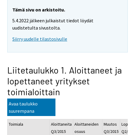
Tämä sivu on arkistoitu.
5.4.2022 jälkeen julkaistut tiedot löydät
uudistetulta sivustolta.
Siirry uudelle tilastosivulle
Liitetaulukko 1. Aloittaneet ja
lopettaneet yritykset
toimialoittain
Avaa taulukko
suurempana
Toimiala
Aloittaneita
Aloittaneiden
Muutos
Lopetta
Q3/2015
osuus
Q3/2015
Q2/201