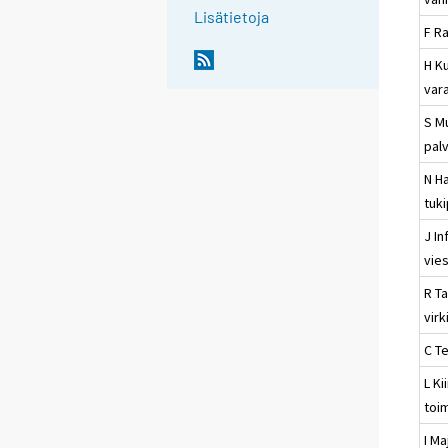
Lisätietoja
F R
H Ku
vara
S M
pal
N Ha
tuk
J In
vies
R Ta
virk
C Te
L Ki
toi
I Ma