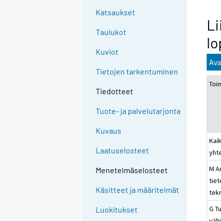
Katsaukset
Li
Taulukot
lo
Kuviot
Ava
Tietojen tarkentuminen
Toi
Tiedotteet
Tuote- ja palvelutarjonta
Kuvaus
Kaik
Laatuselosteet
yht
M A
Menetelmäselosteet
tiet
Käsitteet ja määritelmät
tek
G Tu
Luokitukset
väh