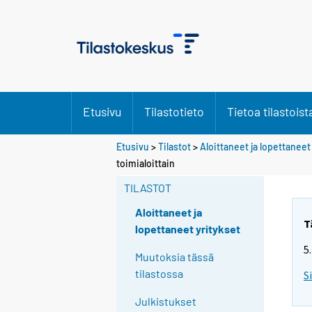
Etusivu
Tilastotieto
Tietoa tilastoist
Etusivu
>
Tilastot
>
Aloittaneet ja lopettaneet
toimialoittain
TILASTOT
Aloittaneet ja
T
lopettaneet yritykset
5
Muutoksia tässä
tilastossa
S
Julkistukset