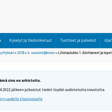
a
Kyselyt ja tiedonkeruut
Tuotteet ja palvelut
Aja
 yritykset
>
2018
>
4. vuosineljännes
> Liitetaulukko 1. Aloittaneet ja lope
ämä sivu on arkistoitu.
.4.2022 jälkeen julkaistut tiedot löydät uudistetulta sivustolta.
iirry uudelle tilastosivulle