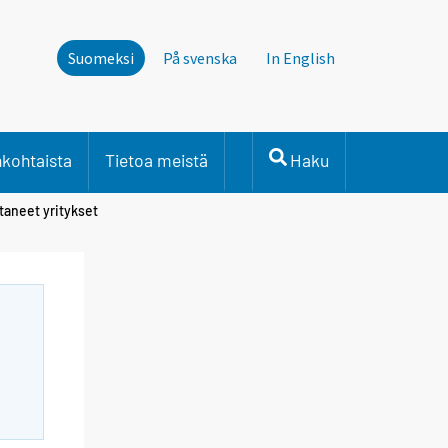
Suomeksi
På svenska
In English
nkohtaista
Tietoa meistä
Haku
ttaneet yritykset