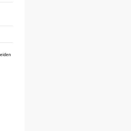
0,7
..
0,4
..
eiden