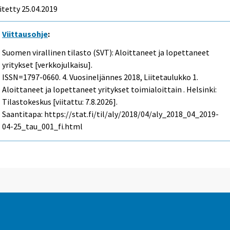
itetty 25.04.2019
Viittausohje
:
Suomen virallinen tilasto (SVT): Aloittaneet ja lopettaneet
yritykset [verkkojulkaisu].
ISSN=1797-0660.
4. Vuosineljännes
2018, Liitetaulukko 1.
Aloittaneet ja lopettaneet yritykset toimialoittain . Helsinki:
Tilastokeskus [viitattu: 7.8.2026].
Saantitapa: https://stat.fi/til/aly/2018/04/aly_2018_04_2019-
04-25_tau_001_fi.html