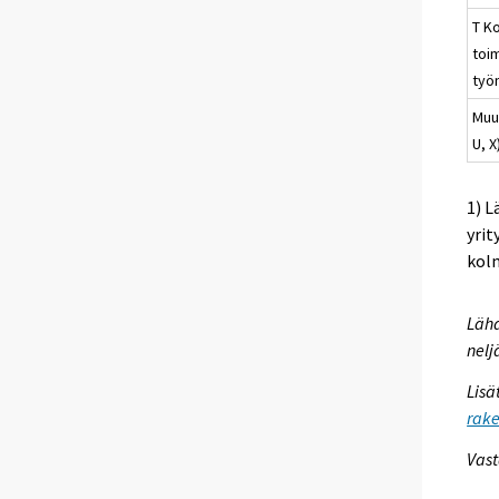
T K
toi
työ
Muut
U, X
1) 
yrit
kolm
Lähd
nelj
Lisä
rake
Vast