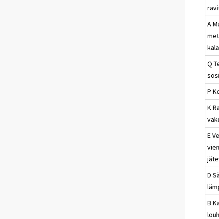
rav
A M
met
kal
Q T
sosi
P K
K Ra
vak
E Ve
viem
jät
D Sä
läm
B Ka
louh