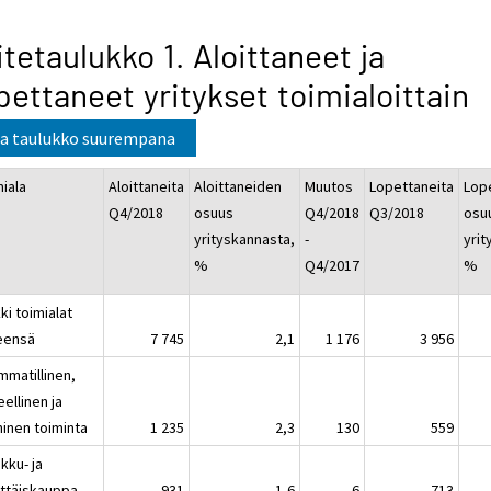
itetaulukko 1. Aloittaneet ja
pettaneet yritykset toimialoittain
a taulukko suurempana
miala
Aloittaneita
Aloittaneiden
Muutos
Lopettaneita
Lop
Q4/2018
osuus
Q4/2018
Q3/2018
osu
yrityskannasta,
-
yrit
%
Q4/2017
%
ki toimialat
eensä
7 745
2,1
1 176
3 956
mmatillinen,
eellinen ja
ninen toiminta
1 235
2,3
130
559
kku- ja
ittäiskauppa
931
1,6
6
713