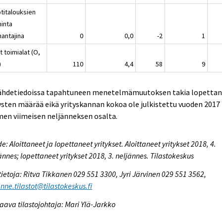
otitalouksien
minta
nantajina
0
0,0
-2
1
 toimialat (O,
)
110
4,4
58
9
Lähdetiedoissa tapahtuneen menetelmämuutoksen takia lopettan
ysten määrää eikä yrityskannan kokoa ole julkistettu vuoden 2017
en viimeisen neljänneksen osalta.
e: Aloittaneet ja lopettaneet yritykset. Aloittaneet yritykset 2018, 4.
ännes; lopettaneet yritykset 2018, 3. neljännes. Tilastokeskus
tietoja: Ritva Tikkanen 029 551 3300, Jyri Järvinen 029 551 3562,
nne.tilastot@tilastokeskus.fi
aava tilastojohtaja: Mari Ylä-Jarkko