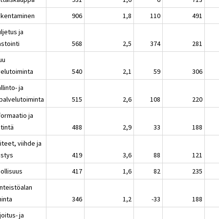
akentaminen
906
1,8
110
491
ljetus ja
stointi
568
2,5
374
281
uu
velutoiminta
540
2,1
59
306
llinto- ja
ipalvelutoiminta
515
2,6
108
220
formaatio ja
tintä
488
2,9
33
188
iteet, viihde ja
istys
419
3,6
88
121
ollisuus
417
1,6
82
235
inteistöalan
minta
346
1,2
-33
188
joitus- ja