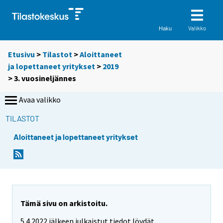
Valikko
Haku
Etusivu
>
Tilastot
>
Aloittaneet
ja lopettaneet yritykset
>
2019
>
3. vuosineljännes
Avaa valikko
TILASTOT
Aloittaneet ja lopettaneet yritykset
Tämä sivu on arkistoitu.
5.4.2022 jälkeen julkaistut tiedot löydät