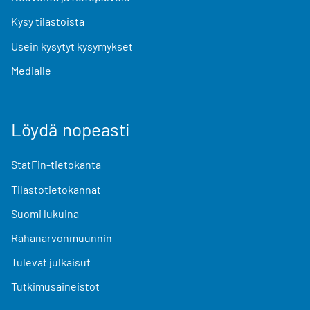
Kysy tilastoista
Usein kysytyt kysymykset
Medialle
Löydä nopeasti
StatFin-tietokanta
Tilastotietokannat
Suomi lukuina
Rahanarvonmuunnin
Tulevat julkaisut
Tutkimusaineistot