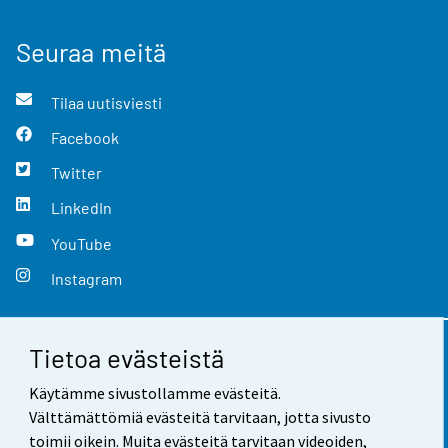
Seuraa meitä
Tilaa uutisviesti
Facebook
Twitter
LinkedIn
YouTube
Instagram
Tietoa evästeistä
Yhteystiedot
Käytämme sivustollamme evästeitä.
Palaute
Välttämättömiä evästeitä tarvitaan, jotta sivusto
toimii oikein. Muita evästeitä tarvitaan videoiden,
Käyttöehdot