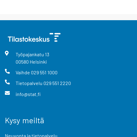
Työpajankatu
13
00580
Helsinki
Vaihde
029 551 1000
Tietopalvelu
029 551 2220
info@stat.fi
Kysy meiltä
Neuvonta ja tietopalvelu