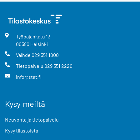
Työpajankatu
13
00580
Helsinki
Vaihde
029 551 1000
Tietopalvelu
029 551 2220
info@stat.fi
Kysy meiltä
Neuvonta ja tietopalvelu
Kysy tilastoista