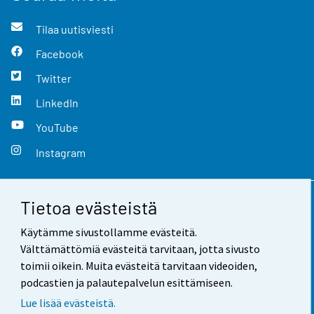
Tilaa uutisviesti
Facebook
Twitter
LinkedIn
YouTube
Instagram
Tietoa evästeistä
Yhteystiedot
Käytämme sivustollamme evästeitä.
Palaute
Välttämättömiä evästeitä tarvitaan, jotta sivusto
toimii oikein. Muita evästeitä tarvitaan videoiden,
Käyttöehdot
podcastien ja palautepalvelun esittämiseen.
Tietosuoja
Lue lisää evästeistä.