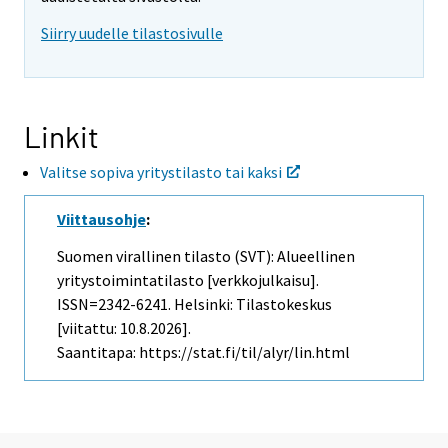
i
Siirry uudelle tilastosivulle
s
e
e
n
p
Linkit
a
l
Valitse sopiva yritystilasto tai kaksi
v
e
l
Viittausohje
:
u
u
Suomen virallinen tilasto (SVT): Alueellinen
n
yritystoimintatilasto [verkkojulkaisu].
.
ISSN=2342-6241. Helsinki: Tilastokeskus
[viitattu: 10.8.2026].
Saantitapa: https://stat.fi/til/alyr/lin.html