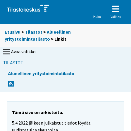
Valikko
Haku
Etusivu
>
Tilastot
>
Alueellinen
yritystoimintatilasto
> Linkit
Avaa valikko
TILASTOT
Alueellinen yritystoimintatilasto
S
i
i
r
r
y
Tämä sivu on arkistoitu.
t
5.4.2022 jälkeen julkaistut tiedot löydät
t
o
uudistetulta sivustolta.