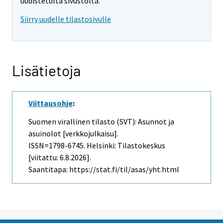
uudistetulta sivustolta.
Siirry uudelle tilastosivulle
Lisätietoja
Viittausohje
:
Suomen virallinen tilasto (SVT): Asunnot ja
asuinolot [verkkojulkaisu].
ISSN=1798-6745. Helsinki: Tilastokeskus
[viitattu: 6.8.2026].
Saantitapa: https://stat.fi/til/asas/yht.html