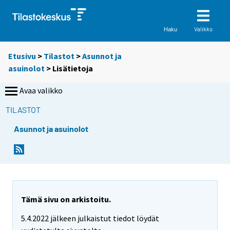
Valikko
Haku
Etusivu
>
Tilastot
>
Asunnot ja
asuinolot
> Lisätietoja
Avaa valikko
TILASTOT
Asunnot ja asuinolot
Tämä sivu on arkistoitu.
5.4.2022 jälkeen julkaistut tiedot löydät