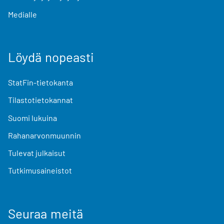
Medialle
Löydä nopeasti
StatFin-tietokanta
Tilastotietokannat
Suomi lukuina
Rahanarvonmuunnin
Tulevat julkaisut
Tutkimusaineistot
Seuraa meitä