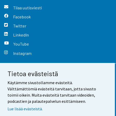
Tilaa uutisviesti
Facebook
Twitter
LinkedIn
YouTube
Instagram
Tietoa evästeistä
Yhteystiedot
Käytämme sivustollamme evästeitä.
Palaute
Välttämättömiä evästeitä tarvitaan, jotta sivusto
toimii oikein. Muita evästeitä tarvitaan videoiden,
Käyttöehdot
podcastien ja palautepalvelun esittämiseen.
Tietosuoja
Lue lisää evästeistä.