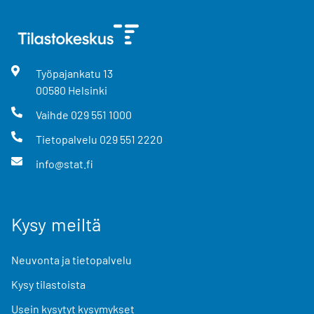
Työpajankatu
13
00580
Helsinki
Vaihde
029 551 1000
Tietopalvelu
029 551 2220
info@stat.fi
Kysy meiltä
Neuvonta ja tietopalvelu
Kysy tilastoista
Usein kysytyt kysymykset