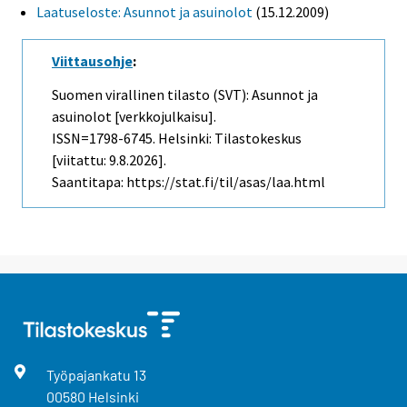
Laatuseloste: Asunnot ja asuinolot
(15.12.2009)
Viittausohje
:
Suomen virallinen tilasto (SVT): Asunnot ja
asuinolot [verkkojulkaisu].
ISSN=1798-6745. Helsinki: Tilastokeskus
[viitattu: 9.8.2026].
Saantitapa: https://stat.fi/til/asas/laa.html
Työpajankatu
13
00580
Helsinki