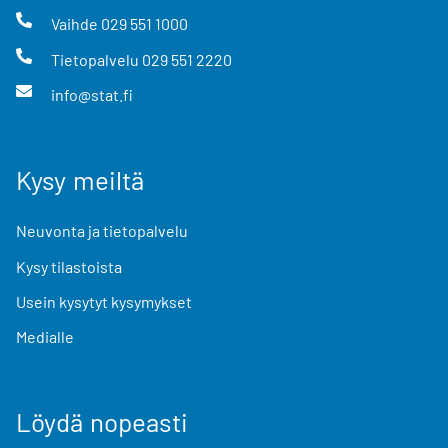
Vaihde
029 551 1000
Tietopalvelu
029 551 2220
info@stat.fi
Kysy meiltä
Neuvonta ja tietopalvelu
Kysy tilastoista
Usein kysytyt kysymykset
Medialle
Löydä nopeasti