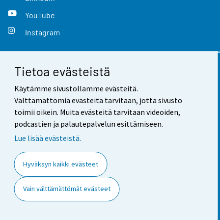
YouTube
Instagram
Tietoa evästeistä
Yhteystiedot
Käytämme sivustollamme evästeitä.
Palaute
Välttämättömiä evästeitä tarvitaan, jotta sivusto
toimii oikein. Muita evästeitä tarvitaan videoiden,
Käyttöehdot
podcastien ja palautepalvelun esittämiseen.
Tietosuoja
Lue lisää evästeistä.
Saavutettavuus
Hyväksyn kaikki evästeet
Tietoa sivustosta
Vain välttämättömät evästeet
Evästeasetukset