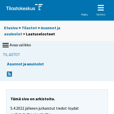
Valikko
Haku
Etusivu
>
Tilastot
>
Asunnot ja
asuinolot
> Laatuselosteet
Avaa valikko
TILASTOT
Asunnot ja asuinolot
Tämä sivu on arkistoitu.
5.4.2022 jälkeen julkaistut tiedot löydät