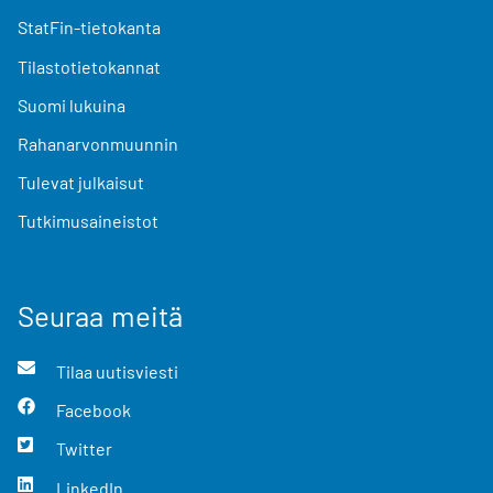
StatFin-tietokanta
Tilastotietokannat
Suomi lukuina
Rahanarvonmuunnin
Tulevat julkaisut
Tutkimusaineistot
Seuraa meitä
Tilaa uutisviesti
Facebook
Twitter
LinkedIn