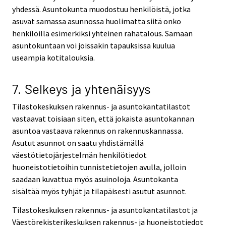
yhdessä. Asuntokunta muodostuu henkilöistä, jotka
asuvat samassa asunnossa huolimatta siitä onko
henkilöillä esimerkiksi yhteinen rahatalous. Samaan
asuntokuntaan voi joissakin tapauksissa kuulua
useampia kotitalouksia.
7. Selkeys ja yhtenäisyys
Tilastokeskuksen rakennus- ja asuntokantatilastot
vastaavat toisiaan siten, että jokaista asuntokannan
asuntoa vastaava rakennus on rakennuskannassa.
Asutut asunnot on saatu yhdistämällä
väestötietojärjestelmän henkilötiedot
huoneistotietoihin tunnistetietojen avulla, jolloin
saadaan kuvattua myös asuinoloja. Asuntokanta
sisältää myös tyhjät ja tilapäisesti asutut asunnot.
Tilastokeskuksen rakennus- ja asuntokantatilastot ja
Väestörekisterikeskuksen rakennus- ja huoneistotiedot