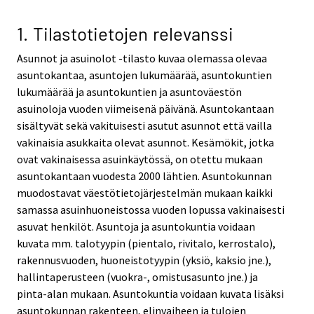
1. Tilastotietojen relevanssi
Asunnot ja asuinolot -tilasto kuvaa olemassa olevaa
asuntokantaa, asuntojen lukumäärää, asuntokuntien
lukumäärää ja asuntokuntien ja asuntoväestön
asuinoloja vuoden viimeisenä päivänä. Asuntokantaan
sisältyvät sekä vakituisesti asutut asunnot että vailla
vakinaisia asukkaita olevat asunnot. Kesämökit, jotka
ovat vakinaisessa asuinkäytössä, on otettu mukaan
asuntokantaan vuodesta 2000 lähtien. Asuntokunnan
muodostavat väestötietojärjestelmän mukaan kaikki
samassa asuinhuoneistossa vuoden lopussa vakinaisesti
asuvat henkilöt. Asuntoja ja asuntokuntia voidaan
kuvata mm. talotyypin (pientalo, rivitalo, kerrostalo),
rakennusvuoden, huoneistotyypin (yksiö, kaksio jne.),
hallintaperusteen (vuokra-, omistusasunto jne.) ja
pinta-alan mukaan. Asuntokuntia voidaan kuvata lisäksi
asuntokunnan rakenteen, elinvaiheen ja tulojen