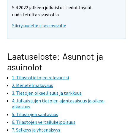
5.4.2022 jälkeen julkaistut tiedot löydät
uudistetulta sivustolta.
Siirry uudelle tilastosivulle
Laatuseloste: Asunnot ja
asuinolot
1. Tilastotietojen relevanssi
2. Menetelmäkuvaus
3. Tietojen oikeellisuus ja tarkkuus
4. Julkaistujen tietojen ajantasaisuus ja oikea-
aikaisuus
5. Tilastojen saatavuus
6. Tilastojen vertailukelpoisuus
7. Selkeys ja yhtenäisyys