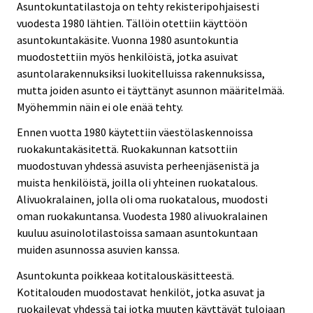
Asuntokuntatilastoja on tehty rekisteripohjaisesti
vuodesta 1980 lähtien. Tällöin otettiin käyttöön
asuntokuntakäsite. Vuonna 1980 asuntokuntia
muodostettiin myös henkilöistä, jotka asuivat
asuntolarakennuksiksi luokitelluissa rakennuksissa,
mutta joiden asunto ei täyttänyt asunnon määritelmää.
Myöhemmin näin ei ole enää tehty.
Ennen vuotta 1980 käytettiin väestölaskennoissa
ruokakuntakäsitettä. Ruokakunnan katsottiin
muodostuvan yhdessä asuvista perheenjäsenistä ja
muista henkilöistä, joilla oli yhteinen ruokatalous.
Alivuokralainen, jolla oli oma ruokatalous, muodosti
oman ruokakuntansa. Vuodesta 1980 alivuokralainen
kuuluu asuinolotilastoissa samaan asuntokuntaan
muiden asunnossa asuvien kanssa.
Asuntokunta poikkeaa kotitalouskäsitteestä.
Kotitalouden muodostavat henkilöt, jotka asuvat ja
ruokailevat yhdessä tai jotka muuten käyttävät tulojaan