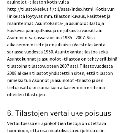
asuinolot -tilaston kotisivulta
http://tilastokeskus.fi/til/asas/index.html. Kotisivun
linkeistä löytyvät mm. tilaston kuvaus, käsitteet ja
määritelmät. Asuntokanta- ja asuinolotilastoja
koskevia painojulkaisuja on julkaistu vuosittain
Asuminen-sarjassa vuosina 1985– 2007. Sitä
aikaisemmin tietoja on julkaistu Väestölaskenta-
sarjassa vuodesta 1950. Asuntokantatilastoa sekä
Asuntokunnat ja asuinolot -tilastoa on tehty erillisinä
tilastoina tilastovuoteen 2007 asti. Tilastovuodesta
2008 alkaen tilastot yhdistettiin siten, että tilaston
nimeksi tuli Asunnot ja asuinolot -tilasto ja sen
tietosisältö on sama kuin aikaisemmin erillisinä
olleiden tilastojen.
6. Tilastojen vertailukelpoisuus
Vertailtaessa eri ajankohtien tietoja on otettava
huomioon, että osa muutoksista voi johtua osin