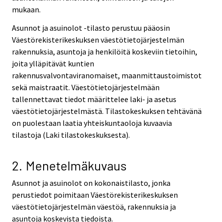
mukaan.
Asunnot ja asuinolot -tilasto perustuu pääosin
Väestörekisterikeskuksen väestötietojärjestelmän
rakennuksia, asuntoja ja henkilöitä koskeviin tietoihin,
joita ylläpitävät kuntien
rakennusvalvontaviranomaiset, maanmittaustoimistot
sekä maistraatit. Väestötietojärjestelmään
tallennettavat tiedot määrittelee laki- ja asetus
väestötietojärjestelmästä. Tilastokeskuksen tehtävänä
on puolestaan laatia yhteiskuntaoloja kuvaavia
tilastoja (Laki tilastokeskuksesta).
2. Menetelmäkuvaus
Asunnot ja asuinolot on kokonaistilasto, jonka
perustiedot poimitaan Väestörekisterikeskuksen
väestötietojärjestelmän väestöä, rakennuksia ja
asuntoja koskevista tiedoista.