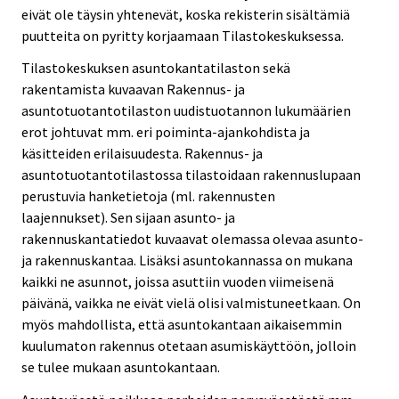
eivät ole täysin yhtenevät, koska rekisterin sisältämiä
puutteita on pyritty korjaamaan Tilastokeskuksessa.
Tilastokeskuksen asuntokantatilaston sekä
rakentamista kuvaavan Rakennus- ja
asuntotuotantotilaston uudistuotannon lukumäärien
erot johtuvat mm. eri poiminta-ajankohdista ja
käsitteiden erilaisuudesta. Rakennus- ja
asuntotuotantotilastossa tilastoidaan rakennuslupaan
perustuvia hanketietoja (ml. rakennusten
laajennukset). Sen sijaan asunto- ja
rakennuskantatiedot kuvaavat olemassa olevaa asunto-
ja rakennuskantaa. Lisäksi asuntokannassa on mukana
kaikki ne asunnot, joissa asuttiin vuoden viimeisenä
päivänä, vaikka ne eivät vielä olisi valmistuneetkaan. On
myös mahdollista, että asuntokantaan aikaisemmin
kuulumaton rakennus otetaan asumiskäyttöön, jolloin
se tulee mukaan asuntokantaan.