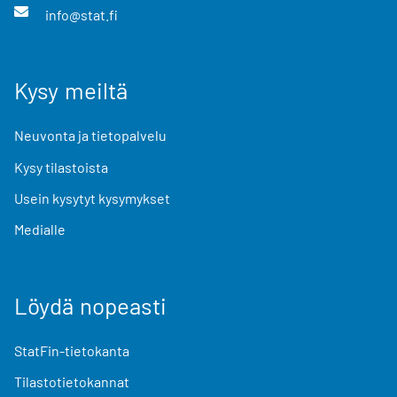
info@stat.fi
Kysy meiltä
Neuvonta ja tietopalvelu
Kysy tilastoista
Usein kysytyt kysymykset
Medialle
Löydä nopeasti
StatFin-tietokanta
Tilastotietokannat