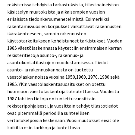
rekisterissä tehdyistä tarkastuksista, tilastoaineiston
käsittelyn muutoksista ja aikaisempien vuosien
erilaisista tiedonkeruumenetelmistä. Esimerkiksi
rakentamisvuosien korjaukset vaikuttavat rakennusten
ikärakenteeseen, samoin rakennusten
käyttötarkoitukseen kohdistuneet tarkistukset. Vuoden
1985 väestölaskennassa käytettiin ensimmäisen kerran
rekisteritietoja asunto-, rakennus- ja
asuntokuntatilastojen muodostamisessa. Tiedot
asunto- ja rakennuskannasta on tuotettu
väestölaskennoissa vuosina 1950,1960, 1970, 1980 sekä
1985. YK:n väestölaskentasuositukset on otettu
huomioon väestölaskentoja toteutettaessa. Vuodesta
1987 lähtien tietoja on tuotettu vuosittain
rekisteripohjaisesti, ja vuosittain tehdyt tilastotiedot
ovat pitemmällä periodilla suhteellisen
vertailukelpoisia keskenään. Vuosimuutokset eivät ole
kaikilta osin tarkkoja ja luotettavia.