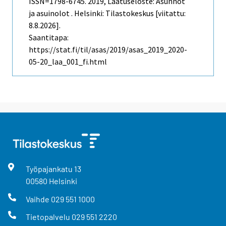
ISSN=1798-6745. 2019, Laatuseloste: Asunnot
ja asuinolot . Helsinki: Tilastokeskus [viitattu:
8.8.2026].
Saantitapa:
https://stat.fi/til/asas/2019/asas_2019_2020-
05-20_laa_001_fi.html
Työpajankatu
13
00580
Helsinki
Vaihde
029 551 1000
Tietopalvelu
029 551 2220