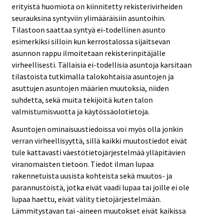
erityistä huomiota on kiinnitetty rekisterivirheiden
seurauksina syntyviin ylimääräisiin asuntoihin.
Tilastoon saattaa syntyä ei-todellinen asunto
esimerkiksi silloin kun kerrostalossa sijaitsevan
asunnon rappu ilmoitetaan rekisterinpitäjälle
virheellisesti. Tällaisia ei-todellisia asuntoja karsitaan
tilastoista tutkimalla talokohtaisia asuntojen ja
asuttujen asuntojen määrien muutoksia, niiden
suhdetta, sekä muita tekijöitä kuten talon
valmistumisvuotta ja käytössäolotietoja.
Asuntojen ominaisuustiedoissa voi myös olla jonkin
verran virheellisyyttä, sillä kaikki muutostiedot eivät
tule kattavasti väestötietojärjestelmää ylläpitävien
viranomaisten tietoon. Tiedot ilman lupaa
rakennetuista uusista kohteista sekä muutos- ja
parannustöistä, jotka eivät vaadi lupaa tai joille ei ole
lupaa haettu, eivät välity tietojärjestelmään.
Lämmitystavan tai -aineen muutokset eivät kaikissa