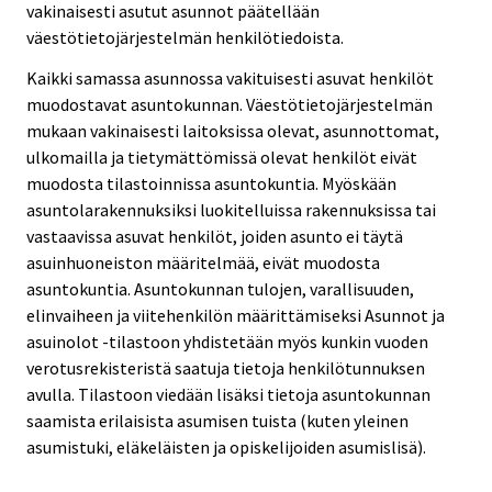
vakinaisesti asutut asunnot päätellään
väestötietojärjestelmän henkilötiedoista.
Kaikki samassa asunnossa vakituisesti asuvat henkilöt
muodostavat asuntokunnan. Väestötietojärjestelmän
mukaan vakinaisesti laitoksissa olevat, asunnottomat,
ulkomailla ja tietymättömissä olevat henkilöt eivät
muodosta tilastoinnissa asuntokuntia. Myöskään
asuntolarakennuksiksi luokitelluissa rakennuksissa tai
vastaavissa asuvat henkilöt, joiden asunto ei täytä
asuinhuoneiston määritelmää, eivät muodosta
asuntokuntia. Asuntokunnan tulojen, varallisuuden,
elinvaiheen ja viitehenkilön määrittämiseksi Asunnot ja
asuinolot -tilastoon yhdistetään myös kunkin vuoden
verotusrekisteristä saatuja tietoja henkilötunnuksen
avulla. Tilastoon viedään lisäksi tietoja asuntokunnan
saamista erilaisista asumisen tuista (kuten yleinen
asumistuki, eläkeläisten ja opiskelijoiden asumislisä).