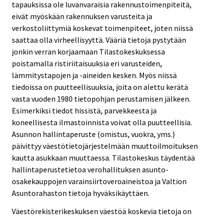
tapauksissa ole luvanvaraisia rakennustoimenpiteitä,
eivät myöskään rakennuksen varusteita ja
verkostoliittymiä koskevat toimenpiteet, joten niissä
saattaa olla virheellisyyttä. Vääriä tietoja pystytään
jonkin verran korjaamaan Tilastokeskuksessa
poistamalla ristiriitaisuuksia eri varusteiden,
lämmitystapojen ja -aineiden kesken. Myös niissä
tiedoissa on puutteellisuuksia, joita on alettu kerätä
vasta vuoden 1980 tietopohjan perustamisen jälkeen.
Esimerkiksi tiedot hissistä, parvekkeesta ja
koneellisesta ilmastoinnista voivat olla puutteellisia.
Asunnon hallintaperuste (omistus, vuokra, yms.)
päivittyy väestötietojärjestelmään muuttoilmoituksen
kautta asukkaan muuttaessa. Tilastokeskus täydentää
hallintaperustetietoa verohallituksen asunto-
osakekauppojen varainsiirtoveroaineistoa ja Valtion
Asuntorahaston tietoja hyväksikäyttäen.
Väestörekisterikeskuksen väestöä koskevia tietoja on