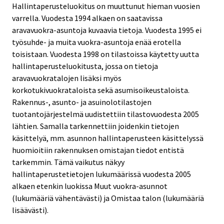
Hallintaperusteluokitus on muuttunut hieman vuosien
varrella. Vuodesta 1994 alkaen on saatavissa
aravavuokra-asuntoja kuvaavia tietoja. Vuodesta 1995 ei
työsuhde- ja muita vuokra-asuntoja enää erotella
toisistaan. Vuodesta 1998 on tilastoissa käytetty uutta
hallintaperusteluokitusta, jossa on tietoja
aravavuokratalojen lisäksi myös
korkotukivuokrataloista sekä asumisoikeustaloista.
Rakennus-, asunto- ja asuinolotilastojen
tuotantojärjestelmä uudistettiin tilastovuodesta 2005
lähtien. Samalla tarkennettiin joidenkin tietojen
käsittelyä, mm. asunnon hallintaperusteen käsittelyssä
huomioitiin rakennuksen omistajan tiedot entistä
tarkemmin. Tämä vaikutus näkyy
hallintaperustetietojen lukumäärissä vuodesta 2005
alkaen etenkin luokissa Muut vuokra-asunnot
(lukumääriä vähentävästi) ja Omistaa talon (lukumääriä
lisäävästi).