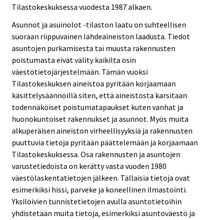
Tilastokeskuksessa vuodesta 1987 alkaen.
Asunnot ja asuinolot -tilaston laatu on suhteellisen
suoraan riippuvainen lähdeaineiston laadusta. Tiedot
asuntojen purkamisesta tai muusta rakennusten
poistumasta eivät välity kaikilta osin
väestötietojärjestelmään. Tämän vuoksi
Tilastokeskuksen aineistoa pyritään korjaamaan
käsittelysäännöillä siten, että aineistosta karsitaan
todennäköiset poistumatapaukset kuten vanhat ja
huonokuntoiset rakennukset ja asunnot. Myös muita
alkuperäisen aineiston virheellisyyksiä ja rakennusten
puuttuvia tietoja pyritään päättelemään ja korjaamaan
Tilastokeskuksessa. Osa rakennusten ja asuntojen
varustetiedoista on kerätty vasta vuoden 1980
väestölaskentatietojen jälkeen. Tällaisia tietoja ovat
esimerkiksi hissi, parveke ja koneellinen ilmastointi.
Yksilöivien tunnistetietojen avulla asuntotietoihin
yhdistetään muita tietoja, esimerkiksi asuntoväestö ja