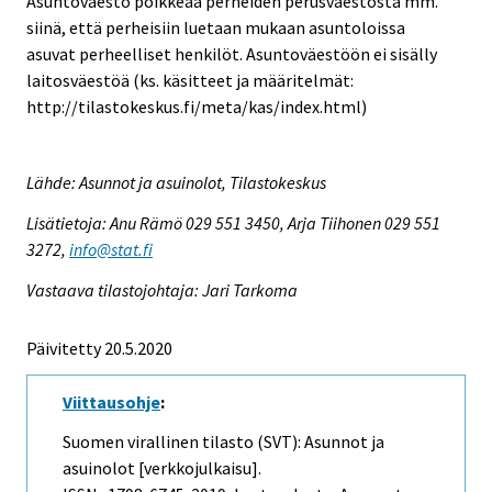
Asuntoväestö poikkeaa perheiden perusväestöstä mm.
siinä, että perheisiin luetaan mukaan asuntoloissa
asuvat perheelliset henkilöt. Asuntoväestöön ei sisälly
laitosväestöä (ks. käsitteet ja määritelmät:
http://tilastokeskus.fi/meta/kas/index.html)
Lähde: Asunnot ja asuinolot, Tilastokeskus
Lisätietoja: Anu Rämö 029 551 3450, Arja Tiihonen 029 551
3272,
info@stat.fi
Vastaava tilastojohtaja: Jari Tarkoma
Päivitetty 20.5.2020
Viittausohje
:
Suomen virallinen tilasto (SVT): Asunnot ja
asuinolot [verkkojulkaisu].