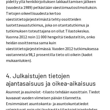
pidetty yllä henkikirjoituksen lakkauttamisen jälkeen
(vuodesta 1989) pelkästään väestömuutosilmoituksin.
Tietojen oikeellisuudesta kertoo
väestötietojärjestelmästä tehty osoitteiden
luotettavuustutkimus, joka on otantatutkimus ja
tutkimuksen toteuttajana on ollut Tilastokeskus.
Vuonna 2012 noin 11 000 hengeltä tiedusteltiin, onko
heidän osoitteensa sama kuin
väestötietojärjestelmässä. Vuoden 2012 tutkimuksessa
vastanneista 98,1 prosentilla tieto oli oikein (kadot
mukaanlukien).
4. Julkaistujen tietojen
ajantasaisuus ja oikea-aikaisuus
Asunnot ja asuinolot -tilasto tehdään vuosittain. Tiedot
kuvaavat vuoden viimeisen päivän tilannetta.
Ensimmäiset asuntokanta- ja asuntokuntatiedot
valmistuvat noin viisi kuukautta tilastointiajankohdan