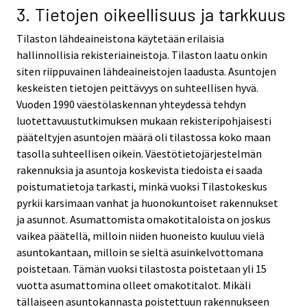
3. Tietojen oikeellisuus ja tarkkuus
Tilaston lähdeaineistona käytetään erilaisia
hallinnollisia rekisteriaineistoja. Tilaston laatu onkin
siten riippuvainen lähdeaineistojen laadusta. Asuntojen
keskeisten tietojen peittävyys on suhteellisen hyvä.
Vuoden 1990 väestölaskennan yhteydessä tehdyn
luotettavuustutkimuksen mukaan rekisteripohjaisesti
pääteltyjen asuntojen määrä oli tilastossa koko maan
tasolla suhteellisen oikein. Väestötietojärjestelmän
rakennuksia ja asuntoja koskevista tiedoista ei saada
poistumatietoja tarkasti, minkä vuoksi Tilastokeskus
pyrkii karsimaan vanhat ja huonokuntoiset rakennukset
ja asunnot. Asumattomista omakotitaloista on joskus
vaikea päätellä, milloin niiden huoneisto kuuluu vielä
asuntokantaan, milloin se sieltä asuinkelvottomana
poistetaan. Tämän vuoksi tilastosta poistetaan yli 15
vuotta asumattomina olleet omakotitalot. Mikäli
tällaiseen asuntokannasta poistettuun rakennukseen