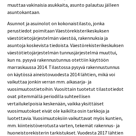
muuttaa vakinaisia asukkaita, asunto palautuu jälleen
asuntokantaan.
Asunnot ja asuinolot on kokonaistilasto, jonka
perustiedot poimitaan Väestörekisterikeskuksen
väestötietojärjestelmän väestöä, rakennuksia ja
asuntoja koskevista tiedoista. Väestörekisterikeskuksen
väestötietojärjestelmän tunnusjärjestelmä muuttui,
kun ns. pysyvä rakennustunnus otettiin käyttöön
marraskuussa 2014. Tilastossa pysyvä rakennustunnus
on käytössä aineistovuodesta 2014 lähtien, mikä voi
vaikuttaa jonkin verran mm. aikasarja- ja
vuosimuutostietoihin. Vuosittain tuotetut tilastotiedot
ovat pitemmällä periodilla suhteellisen
vertailukelpoisia keskenään, vaikka yksittäiset
vuosimuutokset eivät ole kaikilta osin tarkkoja ja
luotettavia. Vuosimuutoksiin vaikuttavat myös kuntien,
mm. kiinteistöverotusta varten, tekemät rakennus- ja
huoneistorekisterin tarkistukset. Vuodesta 2017 lähtien