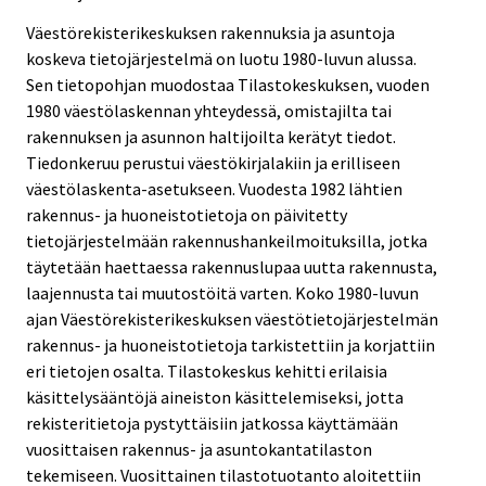
Väestörekisterikeskuksen rakennuksia ja asuntoja
koskeva tietojärjestelmä on luotu 1980-luvun alussa.
Sen tietopohjan muodostaa Tilastokeskuksen, vuoden
1980 väestölaskennan yhteydessä, omistajilta tai
rakennuksen ja asunnon haltijoilta kerätyt tiedot.
Tiedonkeruu perustui väestökirjalakiin ja erilliseen
väestölaskenta-asetukseen. Vuodesta 1982 lähtien
rakennus- ja huoneistotietoja on päivitetty
tietojärjestelmään rakennushankeilmoituksilla, jotka
täytetään haettaessa rakennuslupaa uutta rakennusta,
laajennusta tai muutostöitä varten. Koko 1980-luvun
ajan Väestörekisterikeskuksen väestötietojärjestelmän
rakennus- ja huoneistotietoja tarkistettiin ja korjattiin
eri tietojen osalta. Tilastokeskus kehitti erilaisia
käsittelysääntöjä aineiston käsittelemiseksi, jotta
rekisteritietoja pystyttäisiin jatkossa käyttämään
vuosittaisen rakennus- ja asuntokantatilaston
tekemiseen. Vuosittainen tilastotuotanto aloitettiin