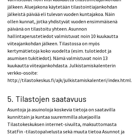
jälkeen. Aluejakona käytetään tilastointiajankohdan
jälkeistä päivää eli tulevan vuoden kuntajakoa. Näin
ollen kunnat, jotka yhdistyvät vuoden ensimmäisenä
päivänä on tilastoitu yhteen. Asunnon
hallintaperustetiedot valmistuvat noin 10 kuukautta
viiteajankohdan jälkeen. Tilastossa on myös
kertymätietoja koko vuodelta (esim. tulotiedot ja
asumisen tukitiedot). Nämä valmistuvat noin 13
kuukautta viiteajankohdasta. Julkistamiskalenterin
verkko-osoite:
http://tilastokeskus.fi/ajk/julkistamiskalenteri/index.html.
5. Tilastojen saatavuus
Asuntoja ja asuinoloja koskevia tietoja on saatavilla
kunnittain ja kuntaa suuremmilla aluejaoilla
Tilastokeskuksen internet-sivuilta, maksuttomasta
StatFin -tilastopalvelusta sekä muuta tietoa Asunnot ja