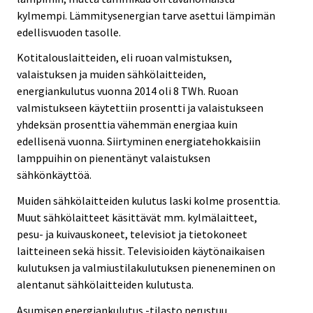
kylmempi. Lämmitysenergian tarve asettui lämpimän
edellisvuoden tasolle.
Kotitalouslaitteiden, eli ruoan valmistuksen,
valaistuksen ja muiden sähkölaitteiden,
energiankulutus vuonna 2014 oli 8 TWh. Ruoan
valmistukseen käytettiin prosentti ja valaistukseen
yhdeksän prosenttia vähemmän energiaa kuin
edellisenä vuonna. Siirtyminen energiatehokkaisiin
lamppuihin on pienentänyt valaistuksen
sähkönkäyttöä.
Muiden sähkölaitteiden kulutus laski kolme prosenttia.
Muut sähkölaitteet käsittävät mm. kylmälaitteet,
pesu- ja kuivauskoneet, televisiot ja tietokoneet
laitteineen sekä hissit. Televisioiden käytönaikaisen
kulutuksen ja valmiustilakulutuksen pieneneminen on
alentanut sähkölaitteiden kulutusta.
Asumisen energiankulutus -tilasto perustuu