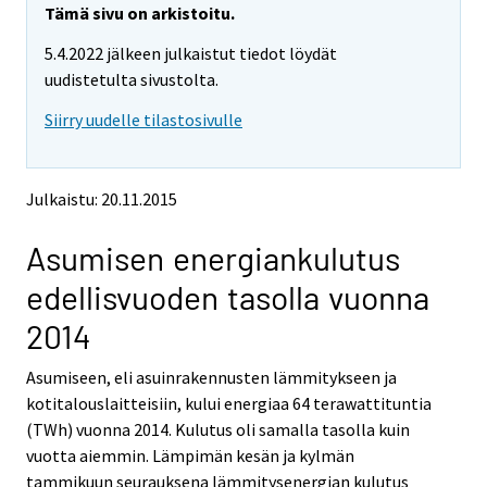
e
e
Tämä sivu on arkistoitu.
m
m
5.4.2022 jälkeen julkaistut tiedot löydät
o
o
v
v
uudistetulta sivustolta.
i
i
Siirry uudelle tilastosivulle
n
n
g
g
t
t
o
o
Julkaistu: 20.11.2015
a
a
n
n
Asumisen energiankulutus
o
o
t
t
edellisvuoden tasolla vuonna
h
h
e
e
2014
r
r
s
s
Asumiseen, eli asuinrakennusten lämmitykseen ja
e
e
kotitalouslaitteisiin, kului energiaa 64 terawattituntia
r
r
v
v
(TWh) vuonna 2014. Kulutus oli samalla tasolla kuin
i
i
vuotta aiemmin. Lämpimän kesän ja kylmän
c
c
tammikuun seurauksena lämmitysenergian kulutus