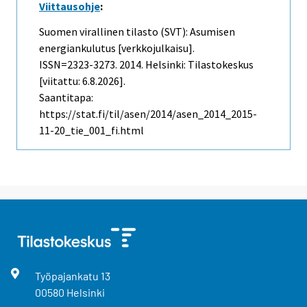
Viittausohje
:
Suomen virallinen tilasto (SVT): Asumisen
energiankulutus [verkkojulkaisu].
ISSN=2323-3273. 2014. Helsinki: Tilastokeskus
[viitattu: 6.8.2026].
Saantitapa:
https://stat.fi/til/asen/2014/asen_2014_2015-
11-20_tie_001_fi.html
Työpajankatu
13
00580
Helsinki