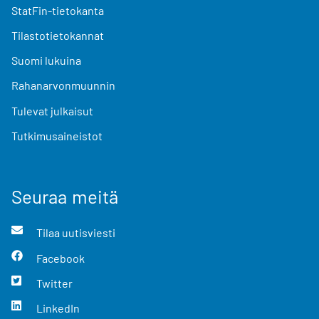
StatFin-tietokanta
Tilastotietokannat
Suomi lukuina
Rahanarvonmuunnin
Tulevat julkaisut
Tutkimusaineistot
Seuraa meitä
Tilaa uutisviesti
Facebook
Twitter
LinkedIn