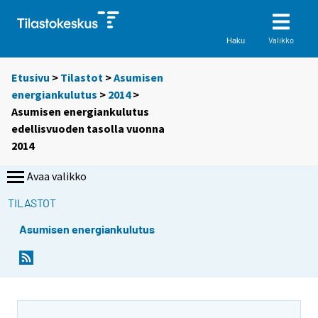
Valikko
Haku
Etusivu
>
Tilastot
>
Asumisen
energiankulutus
>
2014
>
Asumisen energiankulutus
edellisvuoden tasolla vuonna
2014
Avaa valikko
TILASTOT
Asumisen energiankulutus
Y
Y
o
o
u
u
a
a
r
r