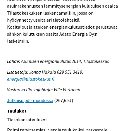
asuinrakennusten lämmitysenergian kulutuksen osalta
Tilastokeskuksen laskentamalliin, jossa on
hyödynnetty useita eri tietolähteitä.
Kotitalouslaitteiden energiankulutustiedot perustuvat
sähkön kulutuksen osalta Adato Energia Oy:n
laskelmiin.
Lähde: Asumisen energiankulutus 2014, Tilastokeskus
Lisätietoja: Jonna Hakala 029 551 3419,
energia@tilastokeskus.fi
Vastaava tilastojohtaja: Ville Vertanen
Julkaisu pdf-muodossa
(267,6 kt)
Taulukot
Tietokantataulukot
Poimi tarvitsemiasi tietoja taulukoiksi, tarkastele