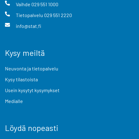
Vaihde
029 551 1000
Tietopalvelu
029 551 2220
info@stat.fi
Kysy meiltä
Neuvonta ja tietopalvelu
Kysy tilastoista
Usein kysytyt kysymykset
Medialle
Löydä nopeasti