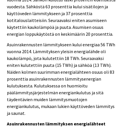
vuodesta. Sähköstä 63 prosenttia kului sisätilojen ja
käyttöveden lämmitykseen ja 37 prosenttia
kotitalouslaitteisiin. Seuraavaksi eniten asumiseen
käytettiin kaukolämpöä ja puuta. Asumisen osuus
energian loppukäytöstä on keskimäärin 20 prosenttia.
Asuinrakennusten lämmitykseen kului energiaa 56 TWh
vuonna 2014. Lämmityksen yleisin energialähde oli
kaukolämpö, jota kulutettiin 18 TWh. Seuraavaksi
eniten kulutettiin puuta (15 TWh) ja sähköä (13 TWh).
Näiden kolmen suurimman energialähteen osuus oli 83
prosenttia asuinrakennusten lämmitysenergian
kulutuksesta. Kulutuksessa on huomioitu
päälämmitysjärjestelmän energiankulutus ja sitä
täydentävien muiden lämmitysmuotojen
energiankulutus, mukaan lukien käyttöveden lämmitys
ja saunat.
Asuinrakennusten lämmityksen energialähteet