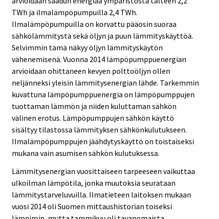
arvioidaan saadun energiaa ympäristöstä talteen 2,2
TWh ja ilmalämpöpumpuilla 2,4 TWh.
Ilmalämpöpumpuilla on korvattu pääosin suoraa
sähkölämmitystä sekä öljyn ja puun lämmityskäyttöä.
Selvimmin tämä näkyy öljyn lämmityskäytön
vähenemisenä. Vuonna 2014 lämpöpumppuenergian
arvioidaan ohittaneen kevyen polttoöljyn ollen
neljänneksi yleisin lämmitysenergian lähde. Tarkemmin
kuvattuna lämpöpumppuenergia on lämpöpumppujen
tuottaman lämmön ja niiden kuluttaman sähkön
välinen erotus. Lämpöpumppujen sähkön käyttö
sisältyy tilastossa lämmityksen sähkönkulutukseen.
Ilmalämpöpumppujen jäähdytyskäyttö on toistaiseksi
mukana vain asumisen sähkön kulutuksessa.
Lämmitysenergian vuosittaiseen tarpeeseen vaikuttaa
ulkoilman lämpötila, jonka muutoksia seurataan
lämmitystarveluvuilla. Ilmatieteen laitoksen mukaan
vuosi 2014 oli Suomen mittaushistorian toiseksi
lämpimin, mutta tammikuu oli tavanomaista