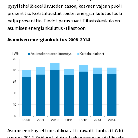
e
e
pysyi lähellä edellisvuoden tasoa, kasvaen vajaan puoli
.
.
prosenttia. Kotitalouslaitteiden energiankulutus laski
neljä prosenttia. Tiedot perustuvat Tilastokeskuksen
asumisen energiankulutus -tilastoon
Asumisen energiankulutus 2008-2014
Asumiseen käytettiin sähköä 21 terawattituntia (TWh)
vuonna 2014. Sähkön kulutus laski prosentin edellisestä