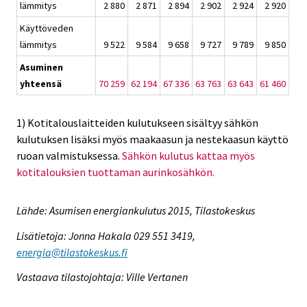
lämmitys
2 880
2 871
2 894
2 902
2 924
2 920
Käyttöveden
lämmitys
9 522
9 584
9 658
9 727
9 789
9 850
Asuminen
yhteensä
70 259
62 194
67 336
63 763
63 643
61 460
1) Kotitalouslaitteiden kulutukseen sisältyy sähkön
kulutuksen lisäksi myös maakaasun ja nestekaasun käyttö
ruoan valmistuksessa.
Sähkön kulutus kattaa myös
kotitalouksien tuottaman aurinkosähkön.
Lähde: Asumisen energiankulutus 2015, Tilastokeskus
Lisätietoja: Jonna Hakala 029 551 3419,
energia@tilastokeskus.fi
Vastaava tilastojohtaja: Ville Vertanen