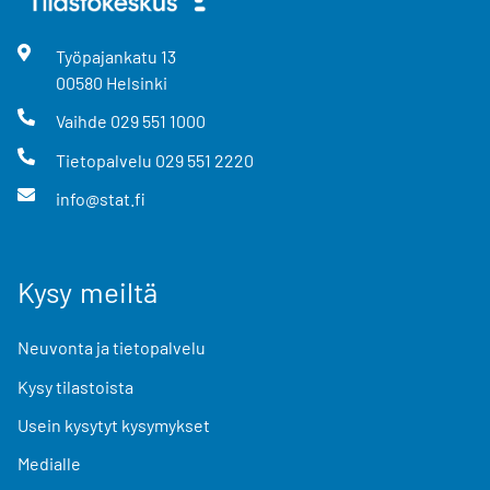
Työpajankatu
13
00580
Helsinki
Vaihde
029 551 1000
Tietopalvelu
029 551 2220
info@stat.fi
Kysy meiltä
Neuvonta ja tietopalvelu
Kysy tilastoista
Usein kysytyt kysymykset
Medialle