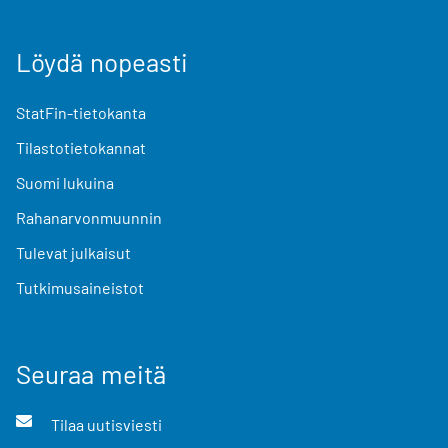
Löydä nopeasti
StatFin-tietokanta
Tilastotietokannat
Suomi lukuina
Rahanarvonmuunnin
Tulevat julkaisut
Tutkimusaineistot
Seuraa meitä
Tilaa uutisviesti