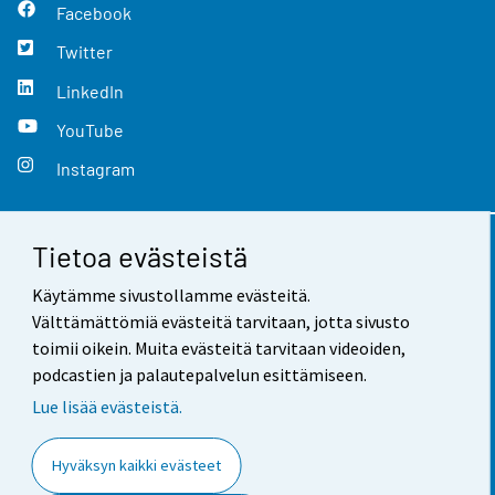
Facebook
Twitter
LinkedIn
YouTube
Instagram
Tietoa evästeistä
Yhteystiedot
Käytämme sivustollamme evästeitä.
Palaute
Välttämättömiä evästeitä tarvitaan, jotta sivusto
toimii oikein. Muita evästeitä tarvitaan videoiden,
Käyttöehdot
podcastien ja palautepalvelun esittämiseen.
Tietosuoja
Lue lisää evästeistä.
Saavutettavuus
Hyväksyn kaikki evästeet
Tietoa sivustosta