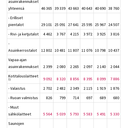
asuinrakennukset
yhteensä
46 365
39 339
43 663
40 643
40 690
38 760
- Erilliset
pientalot
29 101
25 091
27 641
25 595
25 967
24 507
- Rivi- ja ketjutalot
4 462
3 767
4 215
3 972
3 925
3 816
-
Asuinkerrostalot
12 802
10 481
11 807
11 076
10 798
10 437
Vapaa-ajan
asuinrakennukset
2 399
2 080
2 265
2 097
2 140
2 044
Kotitalouslaitteet
9 092
8 320
8 856
8 395
8 099
7 886
1)
- Valaistus
2 702
2 482
2 349
2 115
1 919
1 876
- Ruoan valmistus
826
799
714
697
689
680
- Muut
sähkölaitteet
5 564
5 039
5 793
5 583
5 491
5 330
Saunojen