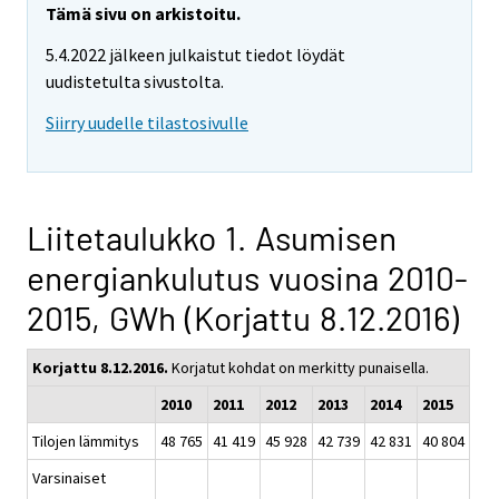
Tämä sivu on arkistoitu.
5.4.2022 jälkeen julkaistut tiedot löydät
uudistetulta sivustolta.
Siirry uudelle tilastosivulle
Liitetaulukko 1. Asumisen
energiankulutus vuosina 2010-
2015, GWh (Korjattu 8.12.2016)
Korjattu 8.12.2016.
Korjatut kohdat on merkitty punaisella.
2010
2011
2012
2013
2014
2015
Tilojen lämmitys
48 765
41 419
45 928
42 739
42 831
40 804
Varsinaiset