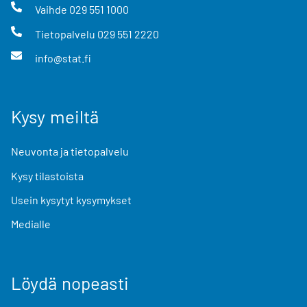
Vaihde
029 551 1000
Tietopalvelu
029 551 2220
info@stat.fi
Kysy meiltä
Neuvonta ja tietopalvelu
Kysy tilastoista
Usein kysytyt kysymykset
Medialle
Löydä nopeasti