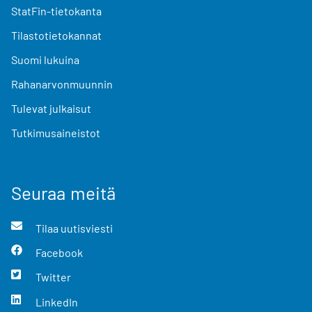
StatFin-tietokanta
Tilastotietokannat
Suomi lukuina
Rahanarvonmuunnin
Tulevat julkaisut
Tutkimusaineistot
Seuraa meitä
Tilaa uutisviesti
Facebook
Twitter
LinkedIn