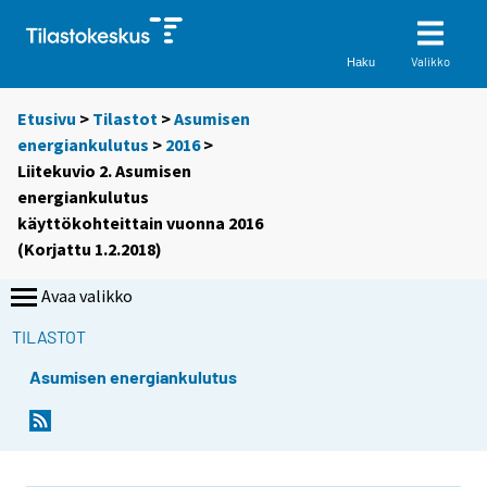
Valikko
Haku
Etusivu
>
Tilastot
>
Asumisen
energiankulutus
>
2016
>
Liitekuvio 2. Asumisen
energiankulutus
käyttökohteittain vuonna 2016
(Korjattu 1.2.2018)
Avaa valikko
TILASTOT
Asumisen energiankulutus