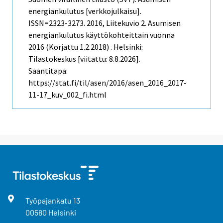
energiankulutus [verkkojulkaisu].
ISSN=2323-3273. 2016, Liitekuvio 2. Asumisen
energiankulutus käyttökohteittain vuonna
2016 (Korjattu 1.2.2018) . Helsinki:
Tilastokeskus [viitattu: 8.8.2026].
Saantitapa:
https://stat.fi/til/asen/2016/asen_2016_2017-
11-17_kuv_002_fi.html
Työpajankatu
13
00580
Helsinki