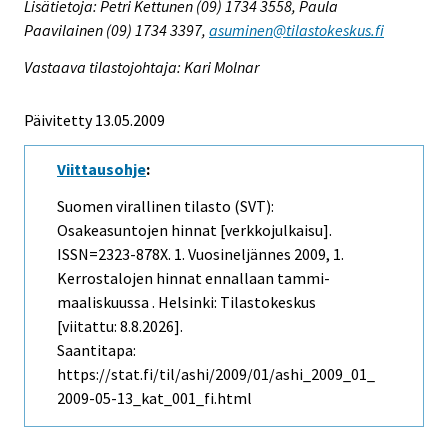
Lisätietoja: Petri Kettunen (09) 1734 3558, Paula
Paavilainen (09) 1734 3397,
asuminen@tilastokeskus.fi
Vastaava tilastojohtaja: Kari Molnar
Päivitetty 13.05.2009
Viittausohje
:
Suomen virallinen tilasto (SVT):
Osakeasuntojen hinnat [verkkojulkaisu].
ISSN=2323-878X.
1. Vuosineljännes
2009, 1.
Kerrostalojen hinnat ennallaan tammi-
maaliskuussa . Helsinki: Tilastokeskus
[viitattu: 8.8.2026].
Saantitapa:
https://stat.fi/til/ashi/2009/01/ashi_2009_01_
2009-05-13_kat_001_fi.html