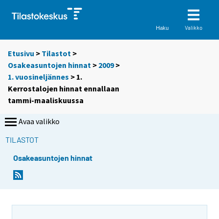
Valikko
Haku
Etusivu
>
Tilastot
>
Osakeasuntojen hinnat
>
2009
>
1. vuosineljännes
> 1.
Kerrostalojen hinnat ennallaan
tammi-maaliskuussa
Avaa valikko
TILASTOT
Osakeasuntojen hinnat