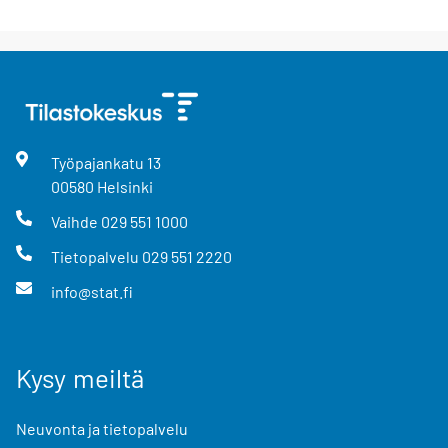
Työpajankatu
13
00580
Helsinki
Vaihde
029 551 1000
Tietopalvelu
029 551 2220
info@stat.fi
Kysy meiltä
Neuvonta ja tietopalvelu