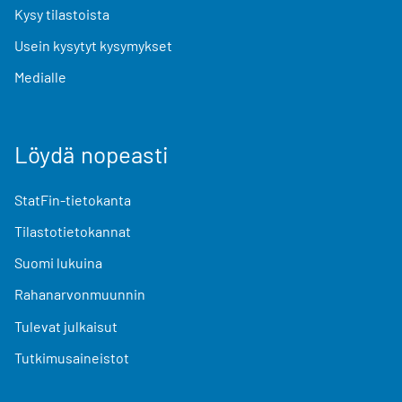
Kysy tilastoista
Usein kysytyt kysymykset
Medialle
Löydä nopeasti
StatFin-tietokanta
Tilastotietokannat
Suomi lukuina
Rahanarvonmuunnin
Tulevat julkaisut
Tutkimusaineistot