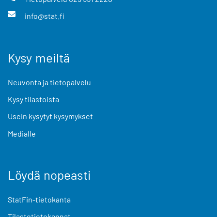
info@stat.fi
Kysy meiltä
Neuvonta ja tietopalvelu
Kysy tilastoista
Usein kysytyt kysymykset
Medialle
Löydä nopeasti
StatFin-tietokanta
Tilastotietokannat