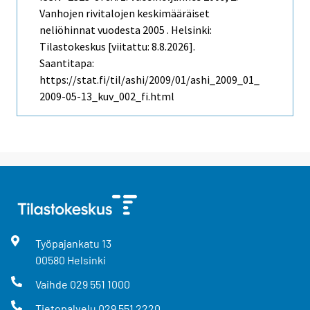
Vanhojen rivitalojen keskimääräiset
neliöhinnat vuodesta 2005 . Helsinki:
Tilastokeskus [viitattu: 8.8.2026].
Saantitapa:
https://stat.fi/til/ashi/2009/01/ashi_2009_01_
2009-05-13_kuv_002_fi.html
Työpajankatu
13
00580
Helsinki
Vaihde
029 551 1000
Tietopalvelu
029 551 2220