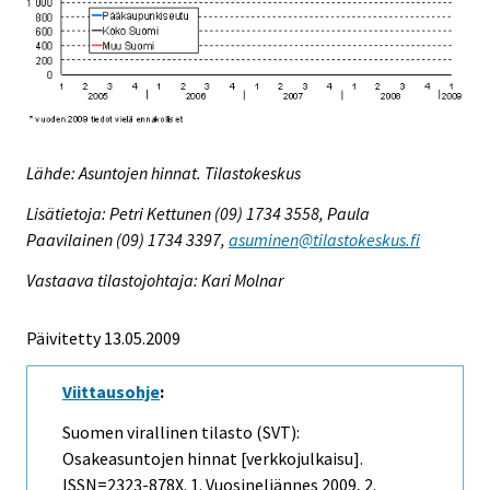
Lähde: Asuntojen hinnat. Tilastokeskus
Lisätietoja: Petri Kettunen (09) 1734 3558, Paula
Paavilainen (09) 1734 3397,
asuminen@tilastokeskus.fi
Vastaava tilastojohtaja: Kari Molnar
Päivitetty 13.05.2009
Viittausohje
:
Suomen virallinen tilasto (SVT):
Osakeasuntojen hinnat [verkkojulkaisu].
ISSN=2323-878X.
1. Vuosineljännes
2009, 2.