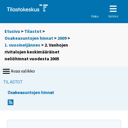
Valikko
Haku
Etusivu
>
Tilastot
>
Osakeasuntojen hinnat
>
2009
>
1. vuosineljännes
> 2. Vanhojen
rivitalojen keskimääräiset
neliöhinnat vuodesta 2005
Avaa valikko
TILASTOT
Osakeasuntojen hinnat