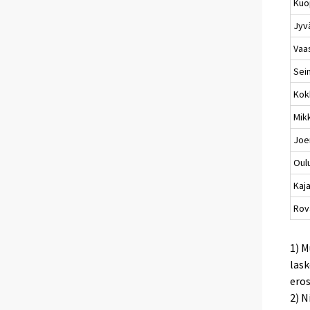
Kuo
Jyv
Vaa
Sei
Kok
Mikk
Joe
Oul
Kaj
Rov
1) M
lask
eros
2) N