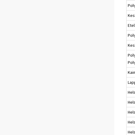
Pohj
Kes
Ete
Poh
Kes
Poh
Poh
Kai
Lap
Hel
Hels
Hels
Hels
Hels