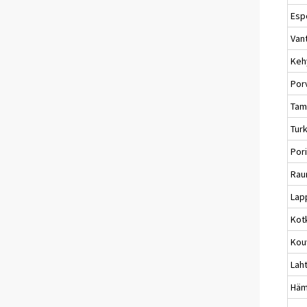
Esp
Van
Keh
Por
Tam
Tur
Por
Ra
Lap
Kot
Kou
Laht
Häm