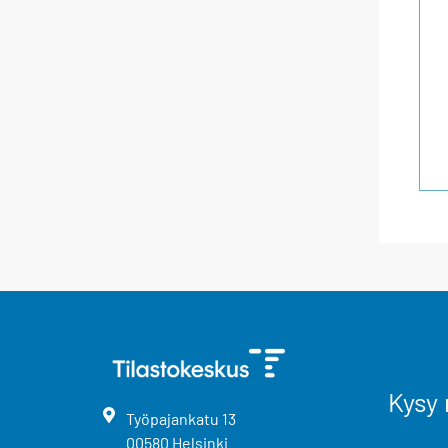
Kysy 
Työpajankatu
13
00580
Helsinki