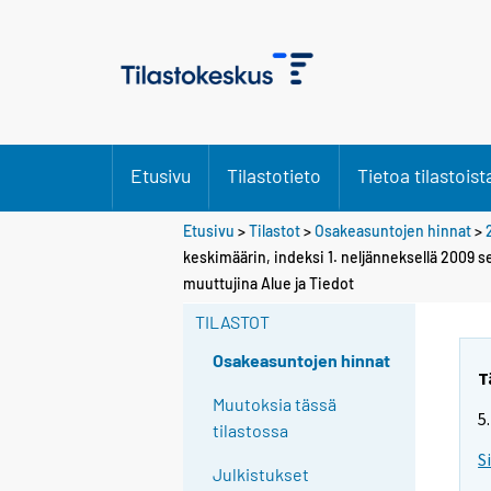
Etusivu
Tilastotieto
Tietoa tilastoist
Etusivu
>
Tilastot
>
Osakeasuntojen hinnat
>
keskimäärin, indeksi 1. neljänneksellä 2009 s
muuttujina Alue ja Tiedot
TILASTOT
Osakeasuntojen hinnat
T
Muutoksia tässä
5
tilastossa
S
Julkistukset