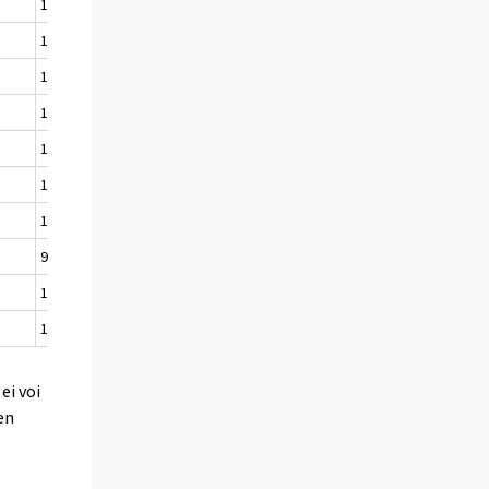
100,4
1,5
1 690,0
-0,9
104,6
0,8
1 610,0
1,2
105,9
-3,9
1 521,0
4,6
110,6
4,1
1 398,0
5,4
107,8
-6,3
1 328,0
9,6
107,5
-2,2
1 549,0
2,3
105,3
-0,9
1 556,0
5,0
92,5
1,7
1 521,0
-0,8
105,6
0,9
1 221,0
5,6
110,5
4,6
1 310,0
2,7
ei voi
en