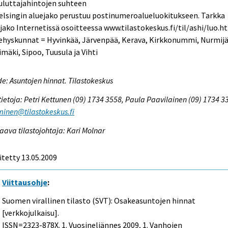
uluttajahintojen suhteen
elsingin aluejako perustuu postinumeroalueluokitukseen. Tarkka
jako Internetissä osoitteessa www.tilastokeskus.fi/til/ashi/luo.h
ehyskunnat = Hyvinkää, Järvenpää, Kerava, Kirkkonummi, Nurmijä
imäki, Sipoo, Tuusula ja Vihti
e: Asuntojen hinnat. Tilastokeskus
tietoja: Petri Kettunen (09) 1734 3558, Paula Paavilainen (09) 1734 3
inen@tilastokeskus.fi
aava tilastojohtaja: Kari Molnar
itetty 13.05.2009
Viittausohje
:
Suomen virallinen tilasto (SVT): Osakeasuntojen hinnat
[verkkojulkaisu].
ISSN=2323-878X.
1. Vuosineljännes
2009, 1. Vanhojen