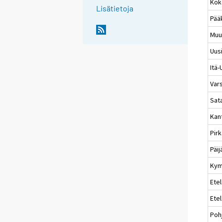
Kok
Lisätietoja
Pää
Muu
Uus
Itä
Var
Sat
Kan
Pir
Päi
Kym
Etel
Ete
Poh