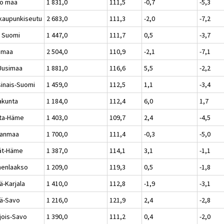
o maa
1 831,0
111,5
-0,7
-5,3
kaupunkiseutu
2 683,0
111,3
-2,0
-7,2
 Suomi
1 447,0
111,7
0,5
-3,7
imaa
2 504,0
110,9
-2,1
-7,1
-Uusimaa
1 881,0
116,6
5,5
-2,2
sinais-Suomi
1 459,0
112,5
1,1
-3,4
akunta
1 184,0
112,4
6,0
1,7
ta-Häme
1 403,0
109,7
2,4
-4,5
kanmaa
1 700,0
111,4
-0,3
-5,0
jät-Häme
1 387,0
114,1
3,1
-1,1
enlaakso
1 209,0
119,3
0,5
-1,8
ä-Karjala
1 410,0
112,8
-1,9
-3,1
lä-Savo
1 216,0
121,9
2,4
-2,8
jois-Savo
1 390,0
111,2
0,4
-2,0