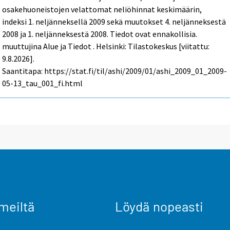
osakehuoneistojen velattomat neliöhinnat keskimäärin,
indeksi 1. neljänneksellä 2009 sekä muutokset 4. neljänneksestä
2008 ja 1. neljänneksestä 2008. Tiedot ovat ennakollisia.
muuttujina Alue ja Tiedot . Helsinki: Tilastokeskus [viitattu:
9.8.2026].
Saantitapa: https://stat.fi/til/ashi/2009/01/ashi_2009_01_2009-
05-13_tau_001_fi.html
meiltä
Löydä nopeasti