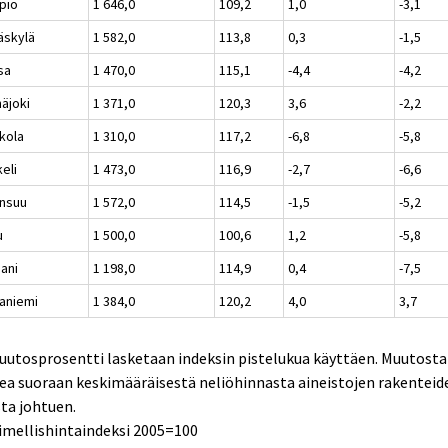
pio
1 646,0
109,2
1,0
-3,1
äskylä
1 582,0
113,8
0,3
-1,5
sa
1 470,0
115,1
-4,4
-4,2
näjoki
1 371,0
120,3
3,6
-2,2
kola
1 310,0
117,2
-6,8
-5,8
eli
1 473,0
116,9
-2,7
-6,6
nsuu
1 572,0
114,5
-1,5
-5,2
u
1 500,0
100,6
1,2
-5,8
aani
1 198,0
114,9
0,4
-7,5
aniemi
1 384,0
120,2
4,0
3,7
uutosprosentti lasketaan indeksin pistelukua käyttäen. Muutosta 
ea suoraan keskimääräisestä neliöhinnasta aineistojen rakenteid
ta johtuen.
imellishintaindeksi 2005=100