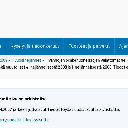
a
Kyselyt ja tiedonkeruut
Tuotteet ja palvelut
Aja
2009
>
1. vuosineljännes
> 1. Vanhojen osakehuoneistojen velattomat nel
ekä muutokset 4. neljänneksestä 2008 ja 1. neljänneksestä 2008. Tiedot o
ämä sivu on arkistoitu.
.4.2022 jälkeen julkaistut tiedot löydät uudistetulta sivustolta.
iirry uudelle tilastosivulle