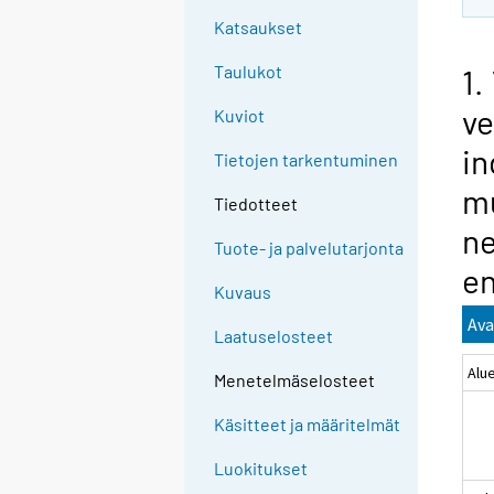
Katsaukset
Taulukot
1.
ve
Kuviot
in
Tietojen tarkentuminen
mu
Tiedotteet
ne
Tuote- ja palvelutarjonta
en
Kuvaus
Ava
Laatuselosteet
Alu
Menetelmäselosteet
Käsitteet ja määritelmät
Luokitukset