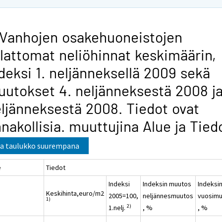
 Vanhojen osakehuoneistojen
lattomat neliöhinnat keskimäärin,
deksi 1. neljänneksellä 2009 sekä
utokset 4. neljänneksestä 2008 ja
ljänneksestä 2008. Tiedot ovat
nakollisia. muuttujina Alue ja Tied
a taulukko suurempana
e
Tiedot
Indeksi
Indeksin muutos
Indeksi
Keskihinta,euro/m2
2005=100,
neljännesmuutos
vuosim
1)
2)
1.nelj.
, %
, %