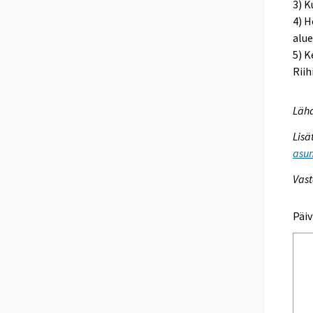
3) K
4) H
alue
5) K
Riih
Lähd
Lisä
asum
Vast
Päiv