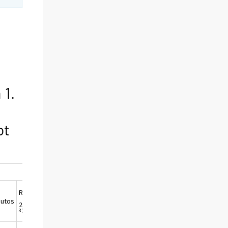
 1.
ot
n
Muutos
Reaalihintaindeksi
Reaali-indeksin
Keskihinta
uutos
2007/08,
2005=100, 1.nelj.
neljännesmuutos
2008,
3)
%