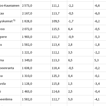
oo-Kauniainen
2 573,0
111,1
-2,2
-6,6
taa
2 167,0
113,7
-0,5
-6,0
5)
yskunnat
1 828,0
109,5
-1,7
-6,2
voo
2 072,0
115,5
6,4
-0,5
pere
1 903,0
111,7
-0,9
-5,3
ku
1 582,0
113,4
2,8
-1,8
i
1 221,0
112,1
3,5
-2,2
uma
1 349,0
113,3
6,5
5,3
peenranta
1 638,0
118,4
-0,5
-0,2
ka
1 310,0
125,3
0,4
-0,1
vola
1 128,0
115,8
1,5
-3,4
i
1 463,0
114,6
2,5
-0,4
eenlinna
1 582,0
112,7
5,0
-4,1