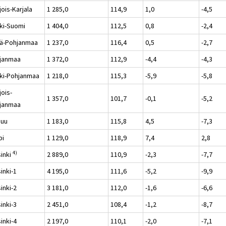
ois-Karjala
1 285,0
114,9
1,0
-4,5
ki-Suomi
1 404,0
112,5
0,8
-2,4
lä-Pohjanmaa
1 237,0
116,4
0,5
-2,7
janmaa
1 372,0
112,9
-4,4
-4,3
ki-Pohjanmaa
1 218,0
115,3
-5,9
-5,8
jois-
1 357,0
101,7
-0,1
-5,2
janmaa
nuu
1 183,0
115,8
4,5
-7,3
pi
1 129,0
118,9
7,4
2,8
4)
sinki
2 889,0
110,9
-2,3
-7,7
inki-1
4 195,0
111,6
-5,2
-9,9
inki-2
3 181,0
112,0
-1,6
-6,6
inki-3
2 451,0
108,4
-1,2
-8,7
inki-4
2 197,0
110,1
-2,0
-7,1