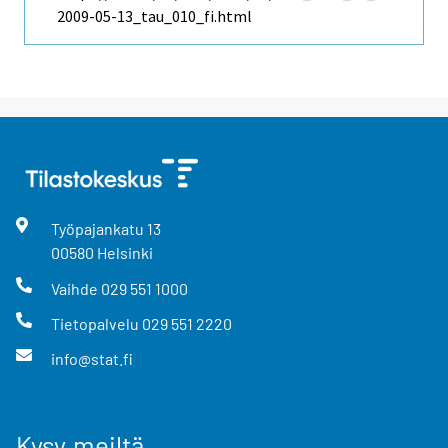
2009-05-13_tau_010_fi.html
Työpajankatu
13
00580
Helsinki
Vaihde
029 551 1000
Tietopalvelu
029 551 2220
info@stat.fi
Kysy meiltä