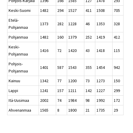
Pohjois-Karjala
1396
166
1585
127
1478
293
Keski-Suomi
1482
294
1527
411
1508
705
Etelä-
1373
282
1228
46
1353
328
Pohjanmaa
Pohjanmaa
1482
160
1379
252
1419
412
Keski-
1416
72
1420
43
1418
115
Pohjanmaa
Pohjois-
1401
587
1543
355
1454
942
Pohjanmaa
Kainuu
1342
77
1200
73
1273
150
Lappi
1241
157
1211
142
1227
299
Itä-Uusimaa
2002
74
1984
98
1992
172
Ahvenanmaa
1565
8
1800
21
1735
29