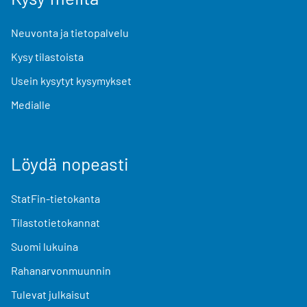
Neuvonta ja tietopalvelu
Kysy tilastoista
Usein kysytyt kysymykset
Medialle
Löydä nopeasti
StatFin-tietokanta
Tilastotietokannat
Suomi lukuina
Rahanarvonmuunnin
Tulevat julkaisut