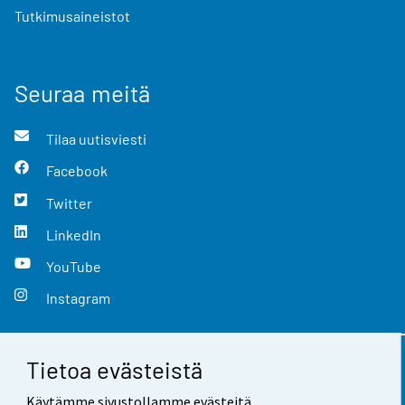
Tutkimusaineistot
Seuraa meitä
Tilaa uutisviesti
Facebook
Twitter
LinkedIn
YouTube
Instagram
Tietoa evästeistä
Yhteystiedot
Käytämme sivustollamme evästeitä.