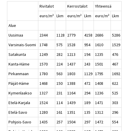
Rivitalot
Kerrostalot
Yhteensä
euro/m²
Lkm
euro/m²
Lkm
euro/m²
Lkm
Alue
Uusimaa
2344
1128
2779
4158
2686
5286
Varsinais-Suomi
1748
575
1528
954
1610
1529
Satakunta
1249
282
1213
194
1235
476
Kanta-Häme
1570
224
1437
243
1501
467
Pirkanmaan
1780
563
1803
1129
1795
1692
Päijät-Häme
1468
150
1388
472
1408
622
Kymenlaakso
1327
231
1164
294
1236
525
Etelä-Karjala
1524
114
1439
189
1471
303
Etelä-Savo
1280
161
1351
135
1312
296
Pohjois-Savo
1435
257
1504
297
1472
554