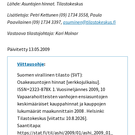
Lähde: Asuntojen hinnat. Tilastokeskus
Lisätietoja: Petri Kettunen (09) 1734 3558, Paula
Paavilainen (09) 1734 3397,
asuminen@tilastokeskus.fi
Vastaava tilastojohtaja: Kari Molnar
Päivitetty 13.05.2009
Viittausohje
:
Suomen virallinen tilasto (SVT):
Osakeasuntojen hinnat [verkkojulkaisu].
ISSN=2323-878X.
1. Vuosineljännes
2009, 10
Vapaarahoitteisten vanhojen ensiasuntojen
keskimääräiset kauppahinnat ja kauppojen
lukumäärät maakunnittain 2008 . Helsinki:
Tilastokeskus [viitattu: 10.8.2026].
Saantitapa:
https://stat.fi/til/ashi/2009/01/ashi_2009_01_