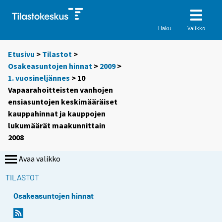
Valikko
Haku
Etusivu
>
Tilastot
>
Osakeasuntojen hinnat
>
2009
>
1. vuosineljännes
> 10
Vapaarahoitteisten vanhojen
ensiasuntojen keskimääräiset
kauppahinnat ja kauppojen
lukumäärät maakunnittain
2008
Avaa valikko
TILASTOT
Osakeasuntojen hinnat