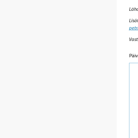
Lähd
Lisä
petr
Vast
Päiv