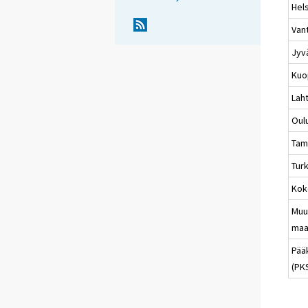
Hels
Van
Jyv
Kuo
Laht
Oul
Tam
Tur
Kok
Muu
maa
Pää
(PK