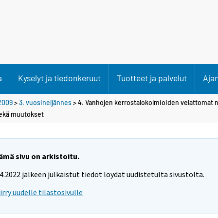
a
Kyselyt ja tiedonkeruut
Tuotteet ja palvelut
Aja
2009
>
3. vuosineljännes
> 4. Vanhojen kerrostalokolmioiden velattomat n
 sekä muutokset
ämä sivu on arkistoitu.
.4.2022 jälkeen julkaistut tiedot löydät uudistetulta sivustolta.
iirry uudelle tilastosivulle