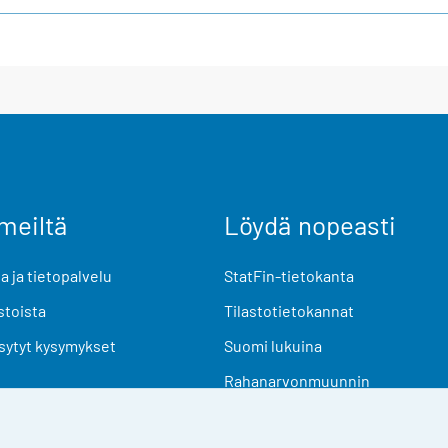
meiltä
Löydä nopeasti
 ja tietopalvelu
StatFin-tietokanta
stoista
Tilastotietokannat
sytyt kysymykset
Suomi lukuina
Rahanarvonmuunnin
Tulevat julkaisut