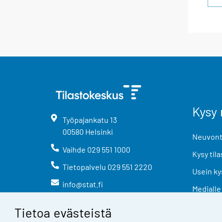
Kysy 
Työpajankatu
13
00580
Helsinki
Neuvonta
Vaihde
029 551 1000
Kysy tila
Tietopalvelu
029 551 2220
Usein ky
info@stat.fi
Medialle
Tietoa evästeistä