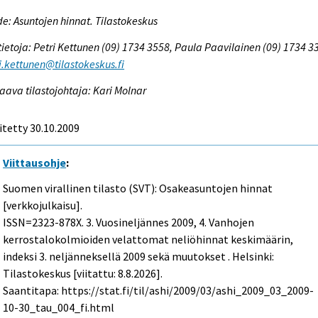
e: Asuntojen hinnat. Tilastokeskus
tietoja: Petri Kettunen (09) 1734 3558, Paula Paavilainen (09) 1734 3
i.kettunen@tilastokeskus.fi
aava tilastojohtaja: Kari Molnar
itetty 30.10.2009
Viittausohje
:
Suomen virallinen tilasto (SVT): Osakeasuntojen hinnat
[verkkojulkaisu].
ISSN=2323-878X.
3. Vuosineljännes
2009, 4. Vanhojen
kerrostalokolmioiden velattomat neliöhinnat keskimäärin,
indeksi 3. neljänneksellä 2009 sekä muutokset . Helsinki:
Tilastokeskus [viitattu: 8.8.2026].
Saantitapa: https://stat.fi/til/ashi/2009/03/ashi_2009_03_2009-
10-30_tau_004_fi.html