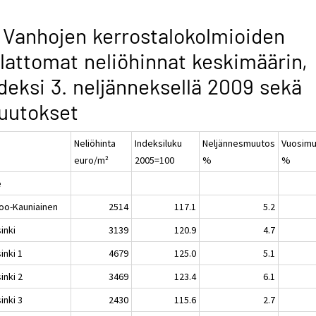
 Vanhojen kerrostalokolmioiden
lattomat neliöhinnat keskimäärin,
deksi 3. neljänneksellä 2009 sekä
uutokset
Neliöhinta
Indeksiluku
Neljännesmuutos
Vuosim
euro/m²
2005=100
%
%
e
oo-Kauniainen
2514
117.1
5.2
inki
3139
120.9
4.7
inki 1
4679
125.0
5.1
inki 2
3469
123.4
6.1
inki 3
2430
115.6
2.7