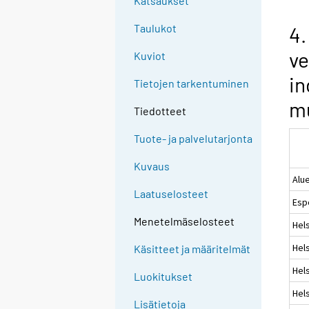
Katsaukset
Taulukot
4.
ve
Kuviot
in
Tietojen tarkentuminen
m
Tiedotteet
Tuote- ja palvelutarjonta
Kuvaus
Alu
Laatuselosteet
Esp
Menetelmäselosteet
Hels
Hels
Käsitteet ja määritelmät
Hels
Luokitukset
Hels
Lisätietoja