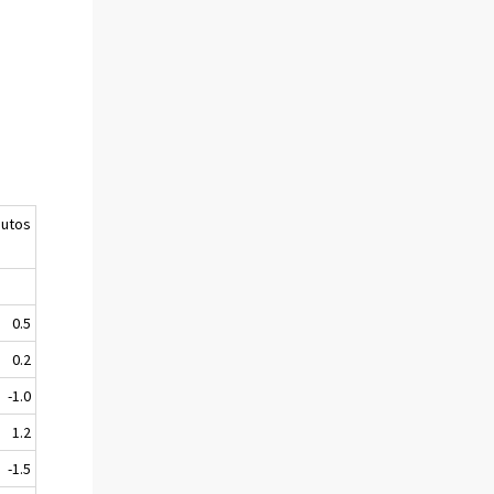
uutos
0.5
0.2
-1.0
1.2
-1.5