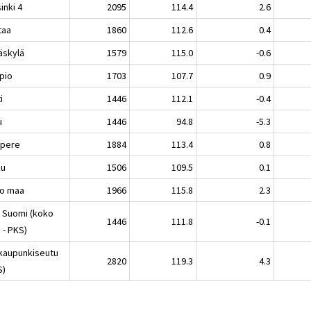
inki 4
2095
114.4
2.6
taa
1860
112.6
0.4
äskylä
1579
115.0
-0.6
pio
1703
107.7
0.9
i
1446
112.1
-0.4
u
1446
94.8
-5.3
pere
1884
113.4
0.8
ku
1506
109.5
0.1
o maa
1966
115.8
2.3
 Suomi (koko
1446
111.8
-0.1
 - PKS)
kaupunkiseutu
2820
119.3
4.3
S)