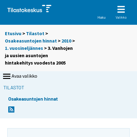
Valikko
Haku
Etusivu
>
Tilastot
>
Osakeasuntojen hinnat
>
2010
>
1. vuosineljännes
> 3. Vanhojen
ja uusien asuntojen
hintakehitys vuodesta 2005
Avaa valikko
TILASTOT
Osakeasuntojen hinnat