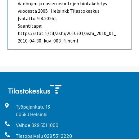
Vanhojen ja uusien asuntojen hintakehitys
vuodesta 2005 . Helsinki: Tilastokeskus
[viitattu: 9.8.2026].
Saantitapa:
https://stat.fi/til/ashi/2010/01/ashi_2010_01_
2010-04-30_kuv_003_fi.html
Työpajankatu
13
00580
Helsinki
Vaihde
029 551 1000
Tietopalvelu
029 551 2220