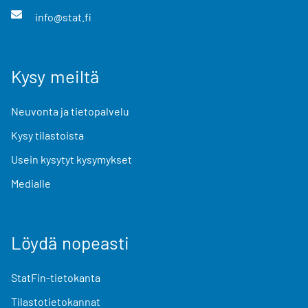
info@stat.fi
Kysy meiltä
Neuvonta ja tietopalvelu
Kysy tilastoista
Usein kysytyt kysymykset
Medialle
Löydä nopeasti
StatFin-tietokanta
Tilastotietokannat